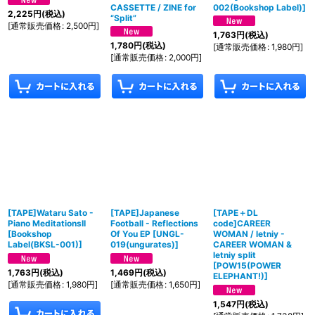
CASSETTE / ZINE for
002(Bookshop Label)
]
2,225
円
(税込)
“Split”
[
通常販売価格
:
2,500
円
]
1,763
円
(税込)
1,780
円
(税込)
[
通常販売価格
:
1,980
円
]
[
通常販売価格
:
2,000
円
]
[TAPE]Wataru Sato -
[TAPE]Japanese
[TAPE＋DL
Piano MeditationsII
Football - Reflections
code]CAREER
[
Bookshop
Of You EP
[
UNGL-
WOMAN / letniy -
Label(BKSL-001)
]
019(ungurates)
]
CAREER WOMAN &
letniy split
[
POW15(POWER
1,763
円
(税込)
1,469
円
(税込)
ELEPHANT!)
]
[
通常販売価格
:
1,980
円
]
[
通常販売価格
:
1,650
円
]
1,547
円
(税込)