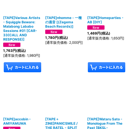
[TAPE]Various Artists
[TAPE]nhomme - 一​種​
[TAPE]Homeparties -
- Squiggle Beware:
の​過​音
[
(Zegema
AB
[
DIY
]
Malabong Lababo
Beach Records)
]
Sessions #01
[
CAR-
1,469
円
(税込)
33(CALL AND
1,780
円
(税込)
[
通常販売価格
:
1,650
円
]
RESPONSE)
]
[
通常販売価格
:
2,000
円
]
1,763
円
(税込)
[
通常販売価格
:
1,980
円
]
[TAPE]accobin -
[TAPE＋
[TAPE]Wataru Sato -
AMIYAMUMA
ZINE]PANICSMILE /
Monologue From The
THE RATEL - SPLIT
Past
[
BKSL-