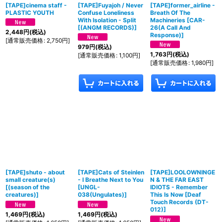
[TAPE]cinema staff -
[TAPE]Fuyajoh / Never
[TAPE]former_airline -
PLASTIC YOUTH
Confuse Loneliness
Breath Of The
With Isolation - Split
Machineries
[
CAR-
[
(ANGM RECORDS)
]
26(A Call And
2,448
円
(税込)
Response)
]
[
通常販売価格
:
2,750
円
]
979
円
(税込)
1,763
円
(税込)
[
通常販売価格
:
1,100
円
]
[
通常販売価格
:
1,980
円
]
[TAPE]shuto - about
[TAPE]Cats of Steinlen
[TAPE]LOOLOWNINGE
small creature(s)
- I Breathe Next to You
N & THE FAR EAST
[
(season of the
[
UNGL-
IDIOTS - Remember
creatures)
]
038(Ungulates)
]
This Is Now
[
Deaf
Touch Records (DT-
012)
]
1,469
円
(税込)
1,469
円
(税込)