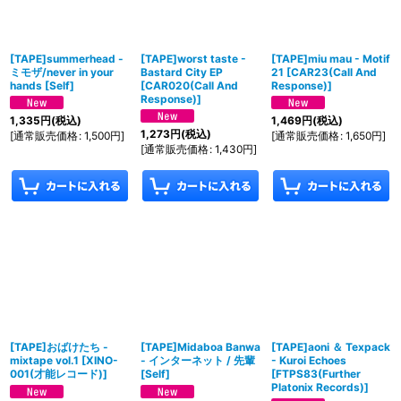
[TAPE]summerhead -
[TAPE]worst taste -
[TAPE]miu mau - Motif
ミモザ/never in your
Bastard City EP
21
[
CAR23(Call And
hands
[
Self
]
[
CAR020(Call And
Response)
]
Response)
]
1,335
円
(税込)
1,469
円
(税込)
1,273
円
(税込)
[
通常販売価格
:
1,500
円
]
[
通常販売価格
:
1,650
円
]
[
通常販売価格
:
1,430
円
]
[TAPE]おばけたち -
[TAPE]Midaboa Banwa
[TAPE]aoni ＆ Texpack
mixtape vol.1
[
XINO-
- インターネット / 先輩
- Kuroi Echoes
001(才能レコード)
]
[
Self
]
[
FTPS83(Further
Platonix Records)
]