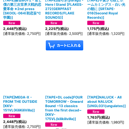
[TAPE]銀杏BOYZ - 君と
[TAPE]揺らぎ(yuragi) -
[TAPE]平賀さち枝とホ
僕の第三次世界大戦的恋
Here I Stand
[
FLAKES-
ームカミングス - 白い光
愛革命 ※2nd press
272(GERPFAST
の朝に
[
SRTAPE-
[
SKOOL-064(初恋妄℃
RECORDS/FLAKE
016(Second Royal
学園)
]
SOUNDS)
]
Records)
]
2,448
円
(税込)
2,225
円
(税込)
1,175
円
(税込)
[
通常販売価格
:
2,750
円
]
[
通常販売価格
:
2,500
円
]
[
通常販売価格
:
1,320
円
]
[TAPE]MEGA-X -
[TAPE+DL code]FOUR
[TAPE]NALUCK - All
FROM THE OUTSIDE
TOMORROW - Onward
about NALUCK
[
KKV-
Bound ~13 classics
[
UNGL031(ungulates)
]
151VL(KiliKiliVilla)
]
from the first decad~
[
KKV-
1,763
円
(税込)
175VL(kilikilivilla)
]
2,448
円
(税込)
[
通常販売価格
:
1,980
円
]
[
通常販売価格
:
2,750
円
]