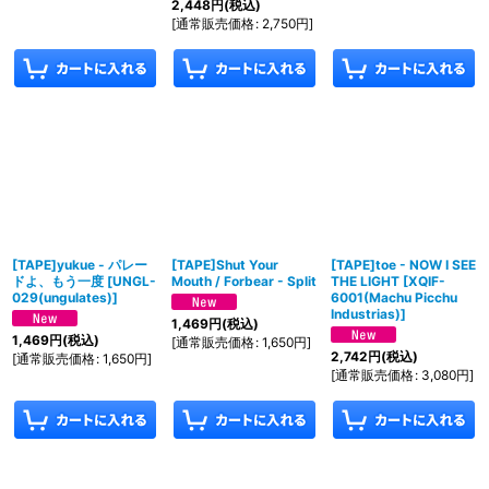
2,448
円
(税込)
[
通常販売価格
:
2,750
円
]
[TAPE]yukue - パレー
[TAPE]Shut Your
[TAPE]toe - NOW I SEE
ドよ、もう一度
[
UNGL-
Mouth / Forbear - Split
THE LIGHT
[
XQIF-
029(ungulates)
]
6001(Machu Picchu
Industrias)
]
1,469
円
(税込)
1,469
円
(税込)
[
通常販売価格
:
1,650
円
]
2,742
円
(税込)
[
通常販売価格
:
1,650
円
]
[
通常販売価格
:
3,080
円
]