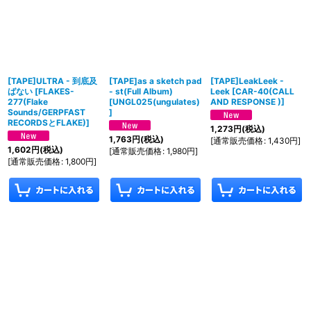
[TAPE]ULTRA - 到底及
[TAPE]as a sketch pad
[TAPE]LeakLeek -
ばない
[
FLAKES-
- st(Full Album)
Leek
[
CAR-40(CALL
277(Flake
[
UNGL025(ungulates)
AND RESPONSE )
]
Sounds/GERPFAST
]
RECORDSとFLAKE)
]
1,273
円
(税込)
1,763
円
(税込)
[
通常販売価格
:
1,430
円
]
1,602
円
(税込)
[
通常販売価格
:
1,980
円
]
[
通常販売価格
:
1,800
円
]