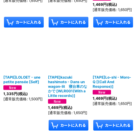
[
通常販売価格
:
1,650
円
]
[
通常販売価格
:
1,650
円
]
1,469
円
(税込)
[
通常販売価格
:
1,650
円
]
[TAPE]LOLOET - une
[TAPE]kazuki
[TAPE]Lo-shi - Moro-
petite pensée
[
Self
]
hashimoto - Dans un
Q
[
(Call And
wagon-lit 寝台車のな
Response)
]
かで
[
WLR001(With a
1,335
円
(税込)
Little records)
]
1,469
円
(税込)
[
通常販売価格
:
1,500
円
]
[
通常販売価格
:
1,650
円
]
1,469
円
(税込)
[
通常販売価格
:
1,650
円
]