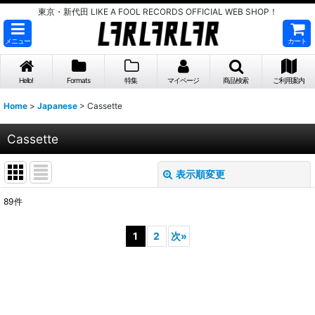
東京・新代田 LIKE A FOOL RECORDS OFFICIAL WEB SHOP！
メニュー
カート
Hello!
Formats
特集
マイページ
商品検索
ご利用案内
Home
>
Japanese
>
Cassette
Cassette
表示順変更
閉じる
89
件
表示数
:
1
2
次
»
並び順
:
絞り込む