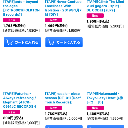
[TAPE]ante - beyond
[TAPE]Never Confuse
[TAPE]Climb The Mind
the ages
Loneliness With
× uri gagarn - split(＋
[
FRTR0001(FOLKTON
Isolation - 2019年1月7
DL CODE)
[
aLPs
]
E records)
]
日
[
DIY
]
1,958
円
(税込)
1,763
円
(税込)
1,469
円
(税込)
[
通常販売価格
:
2,200
円
]
[
通常販売価格
:
1,980
円
]
[
通常販売価格
:
1,650
円
]
[TAPE]Futurina -
[TAPE]nessie - close
[TAPE]Nekomachi -
Always refreshing /
season
[
DT-011(Deaf
Tokyo Lazy Heart
[
(梅
Elephant
[
4JCR-
Touch Records)
]
レコード)
]
09(4JC RECORDS)
]
1,780
円
(税込)
1,469
円
(税込)
890
円
(税込)
[
通常販売価格
:
2,000
円
]
[
通常販売価格
:
1,650
円
]
[
通常販売価格
:
1,000
円
]