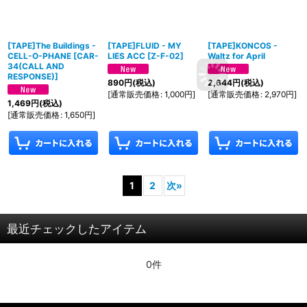
[TAPE]The Buildings -
[TAPE]FLUID - MY
[TAPE]KONCOS -
CELL-O-PHANE
[
CAR-
LIES ACC
[
Z-F-02
]
Waltz for April
34(CALL AND
RESPONSE)
]
890
円
(税込)
2,644
円
(税込)
[
通常販売価格
:
1,000
円
]
[
通常販売価格
:
2,970
円
]
1,469
円
(税込)
[
通常販売価格
:
1,650
円
]
1
2
次
»
最近チェックしたアイテム
0件