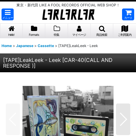
東京・新代田 LIKE A FOOL RECORDS OFFICIAL WEB SHOP！
メニュー
カート
Hello!
Formats
特集
マイページ
商品検索
ご利用案内
Home
>
Japanese
>
Cassette
>
[TAPE]LeakLeek - Leek
[TAPE]LeakLeek - Leek
[
CAR-40(CALL AND
RESPONSE )
]