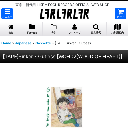
東京・新代田 LIKE A FOOL RECORDS OFFICIAL WEB SHOP！
メニュー
カート
Hello!
Formats
特集
マイページ
商品検索
ご利用案内
Home
>
Japanese
>
Cassette
>
[TAPE]Sinker - Gutless
[TAPE]Sinker - Gutless
[
WOH02(WOOD OF HEART)
]