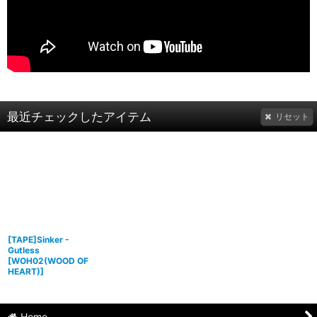
最近チェックしたアイテム
リセット
[TAPE]Sinker -
Gutless
[
WOH02(WOOD OF
HEART)
]
Home