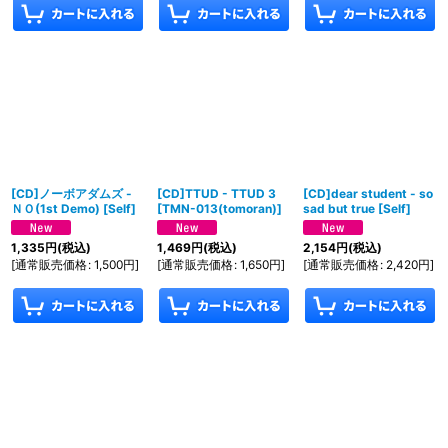
[CD]ノーボアダムズ -
[CD]TTUD - TTUD 3
[CD]dear student - so
ＮＯ(1st Demo)
[
Self
]
[
TMN-013(tomoran)
]
sad but true
[
Self
]
1,335
円
(税込)
1,469
円
(税込)
2,154
円
(税込)
[
通常販売価格
:
1,500
円
]
[
通常販売価格
:
1,650
円
]
[
通常販売価格
:
2,420
円
]