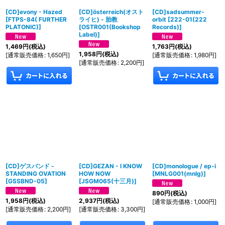
[CD]evony - Hazed
[CD]österreich(オスト
[CD]sadsummer-
[
FTPS-84( FURTHER
ライヒ) - 胎教
orbit
[
222-01(222
PLATONIC)
]
[
OSTR001(Bookshop
Records)
]
Label)
]
1,469
円
(税込)
1,763
円
(税込)
1,958
円
(税込)
[
通常販売価格
:
1,650
円
]
[
通常販売価格
:
1,980
円
]
[
通常販売価格
:
2,200
円
]
[CD]ゲスバンド -
[CD]GEZAN - I KNOW
[CD]monologue / ep-i
STANDING OVATION
HOW NOW
[
MNLG001(mnlg)
]
[
GSSBND-05
]
[
JSGM065(十三月)
]
890
円
(税込)
1,958
円
(税込)
2,937
円
(税込)
[
通常販売価格
:
1,000
円
]
[
通常販売価格
:
2,200
円
]
[
通常販売価格
:
3,300
円
]