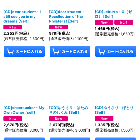
[CD]dear student - I
[CD]dear student -
[CD]Leburta - Ø（ゼ
still see you in my
Recollection of the
ロ）
[
Self
]
dreams
[
Self
]
Philatelist
[
Self
]
1,469
円
(税込)
2,252
円
(税込)
979
円
(税込)
[
通常販売価格
:
1,650
円
]
[
通常販売価格
:
2,530
円
]
[
通常販売価格
:
1,100
円
]
[CD]sheersucker - My
[CD]ゆうさり - はため
[CD]ゆうさり - ほとり
Own Owner
[
self
]
きのしくみ
[
Self
]
[
Self
]
2,670
円
(税込)
2,670
円
(税込)
1,335
円
(税込)
[
通常販売価格
:
3,000
円
]
[
通常販売価格
:
3,000
円
]
[
通常販売価格
:
1,500
円
]