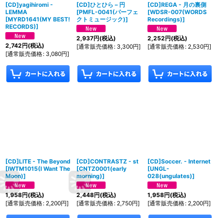
[CD]yagihiromi -
[CD]ひとひら – 円
[CD]REGA - 月の裏側
LEMMA
[
PMFL-0041(パーフェ
[
WDSR-007(WORDS
[
MYRD1641(MY BEST!
クトミュージック)
]
Recordings)
]
RECORDS)
]
2,937
円
(税込)
2,252
円
(税込)
2,742
円
(税込)
[
通常販売価格
:
3,300
円
]
[
通常販売価格
:
2,530
円
]
[
通常販売価格
:
3,080
円
]
[CD]LITE - The Beyond
[CD]CONTRASTZ - st
[CD]Soccer. - Internet
[
IWTM1015(I Want The
[
CNTZ0001(early
[
UNGL-
Moon)
]
morning)
]
028(ungulates)
]
1,958
円
(税込)
2,448
円
(税込)
1,958
円
(税込)
[
通常販売価格
:
2,200
円
]
[
通常販売価格
:
2,750
円
]
[
通常販売価格
:
2,200
円
]