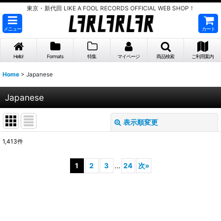
東京・新代田 LIKE A FOOL RECORDS OFFICIAL WEB SHOP！
メニュー
カート
Hello!
Formats
特集
マイページ
商品検索
ご利用案内
Home
>
Japanese
Japanese
表示順変更
閉じる
1,413
件
サブカテゴリ
:
1
2
3
...
24
次
»
表示数
:
並び順
: