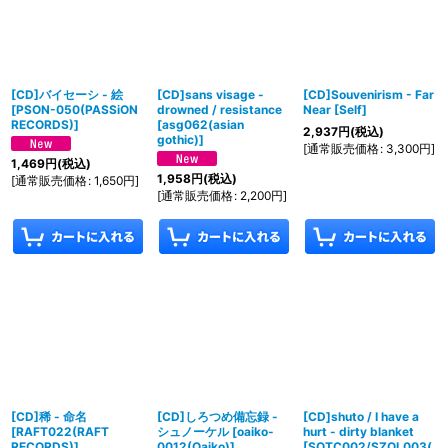
[CD]バイセーシ - 絵
[CD]sans visage -
[CD]Souvenirism - Far
[
PSON-050(PASSiON
drowned / resistance
Near
[
Self
]
RECORDS)
]
[
asg062(asian
2,937
円
(税込)
gothic)
]
[
通常販売価格
:
3,300
円
]
1,469
円
(税込)
1,958
円
(税込)
[
通常販売価格
:
1,650
円
]
[
通常販売価格
:
2,200
円
]
[CD]稀 - 命名
[CD]しろつめ備忘録 -
[CD]shuto / I have a
[
RAFT022(RAFT
シュノーケル
[
oaiko-
hurt - dirty blanket
RECORDS)
]
0012(Oaiko)
]
[
SOTC002/SZOL003(