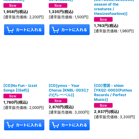
season of the
creatures /
1,958
円
(税込)
1,335
円
(税込)
thesizeofourlove)
]
[
通常販売価格
:
2,200
円
]
[
通常販売価格
:
1,500
円
]
1,763
円
(税込)
[
通常販売価格
:
1,980
円
]
[CD]No Fun - Izzet
[CD]ymss - Your
[CD]雪国 - shion
Songs
[
(Self)
]
Chorus
[
KNBL-003(け
[
YKQ2-0003(Pothos
のびレーベル)
]
Records / Perfect
Music)
]
1,780
円
(税込)
2,670
円
(税込)
[
通常販売価格
:
2,000
円
]
2,937
円
(税込)
[
通常販売価格
:
3,000
円
]
[
通常販売価格
:
3,300
円
]