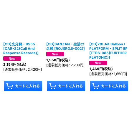
[CD]光分解 - 8555
[CD]SANZAN - 生活の
[CD]7th Jet Balloon /
[
CAR-22(Call And
名残
[
ROJI(ROJI-002)
]
PLATFORM - SPLIT EP
Response Records)
]
[
FTPS-085(FURTHER
PLATONIC)
]
1,958
円
(税込)
2,154
円
(税込)
[
通常販売価格
:
2,200
円
]
1,469
円
(税込)
[
通常販売価格
:
2,420
円
]
[
通常販売価格
:
1,650
円
]