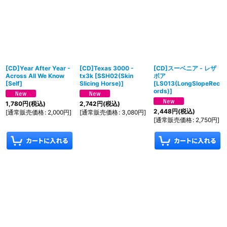
[CD]Year After Year -
[CD]Texas 3000 -
[CD]スーベニア - レザ
Across All We Know
tx3k
[
SSH02(Skin
ボア
[
Self
]
Slicing Horse)
]
[
LS013(LongSlopeRec
ords)
]
1,780
円
(税込)
2,742
円
(税込)
2,448
円
(税込)
[
通常販売価格
:
2,000
円
]
[
通常販売価格
:
3,080
円
]
[
通常販売価格
:
2,750
円
]