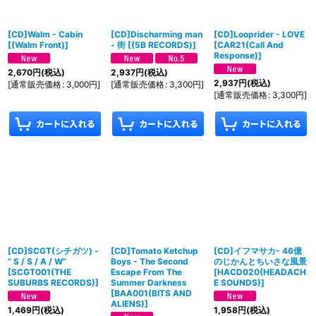
[CD]Walm - Cabin
[CD]Discharming man
[CD]Looprider - LOVE
[
(Walm Front)
]
- 街
[
(5B RECORDS)
]
[
CAR21(Call And
Response)
]
2,670
円
(税込)
2,937
円
(税込)
2,937
円
(税込)
[
通常販売価格
:
3,000
円
]
[
通常販売価格
:
3,300
円
]
[
通常販売価格
:
3,300
円
]
[CD]SCGT(シチガツ) -
[CD]Tomato Ketchup
[CD]イフマサカ- 46億
” S / S / A / W”
Boys - The Second
のじかんとちいさな風景
[
SCGT001(THE
Escape From The
[
HACD020(HEADACH
SUBURBS RECORDS)
]
Summer Darkness
E SOUNDS)
]
[
BAA001(BITS AND
ALIENS)
]
1,469
円
(税込)
1,958
円
(税込)