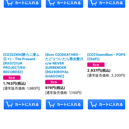
[CD]SZKN(静カニ潜ム
[8cm CD]DEATHRO -
[CD]1inamillion - POPS
日々) - The Present
たどりついたら県央愛川
[
(Self)
]
[
RX072(UK
c/w NEVER
PROJECT/RX-
SURRENDER
2,937
円
(税込)
RECORDS)
]
[
RS29(ROYAL
[
通常販売価格
:
3,300
円
]
SHADOW)
]
1,763
円
(税込)
979
円
(税込)
[
通常販売価格
:
1,980
円
]
[
通常販売価格
:
1,100
円
]