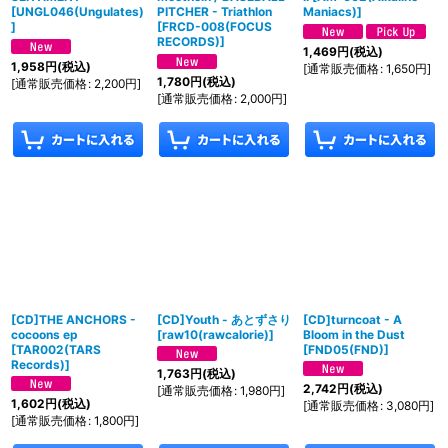
[
UNGL046(Ungulates)
PITCHER - Triathlon
Maniacs)
]
]
[
FRCD-008(FOCUS
RECORDS)
]
1,469
円
(税込)
1,958
円
(税込)
[
通常販売価格
:
1,650
円
]
1,780
円
(税込)
[
通常販売価格
:
2,200
円
]
[
通常販売価格
:
2,000
円
]
[CD]THE ANCHORS -
[CD]Youth - あとずさり
[CD]turncoat - A
cocoons ep
[
raw10(rawcalorie)
]
Bloom in the Dust
[
TAR002(TARS
[
FND05(FND)
]
Records)
]
1,763
円
(税込)
2,742
円
(税込)
[
通常販売価格
:
1,980
円
]
1,602
円
(税込)
[
通常販売価格
:
3,080
円
]
[
通常販売価格
:
1,800
円
]