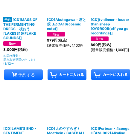
絞り込む
[CD]MASS OF
[CD]Akutagawa - 君と
[CD]tv dinner - louder
僕
[
EZCA16(cosmic
than sheep
THE FERMENTING
note)
]
[
OYGR005(off you go
DREGS - 祝おう
recordings)
]
[
LAKES315(FLAKE
SOUNDS)
]
979
円
(税込)
890
円
(税込)
[
通常販売価格
:
1,100
円
]
3,000
円
(税込)
[
通常販売価格
:
1,000
円
]
お届け目安
:
届き次第発送いたします
(8/12〜
予約する
[CD]LAMB’S END -
[CD]犬のやすらぎ /
[CD]Forbear - 4songs
SENTIMENT
Moethein / BASEBALL
II
[
AM-002(Alkaline