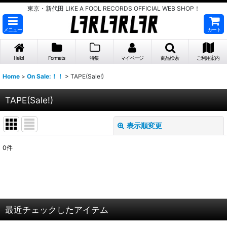
東京・新代田 LIKE A FOOL RECORDS OFFICIAL WEB SHOP！
メニュー
カート
Hello!
Formats
特集
マイページ
商品検索
ご利用案内
Home
>
On Sale:！！
>
TAPE(Sale!)
TAPE(Sale!)
表示順変更
閉じる
0
件
表示数
:
並び順
:
最近チェックしたアイテム
絞り込む