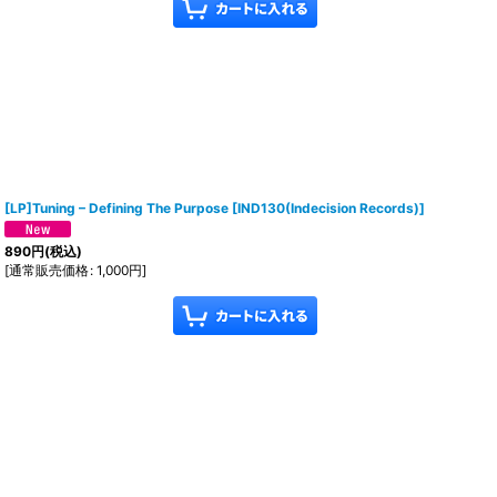
[LP]Tuning ‎– Defining The Purpose
[
IND130(Indecision Records)
]
890
円
(税込)
[
通常販売価格
:
1,000
円
]