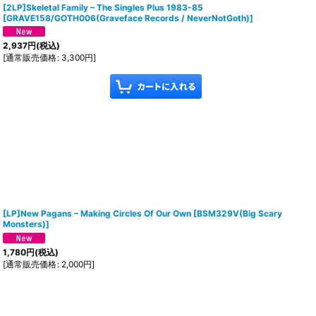
[2LP]Skeletal Family – The Singles Plus 1983-85
[
GRAVE158/GOTH006(Graveface Records / NeverNotGoth)
]
2,937
円
(税込)
[
通常販売価格
:
3,300
円
]
[LP]New Pagans – Making Circles Of Our Own
[
BSM329V(Big Scary
Monsters)
]
1,780
円
(税込)
[
通常販売価格
:
2,000
円
]