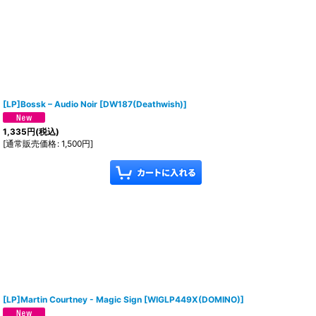
[LP]Bossk – Audio Noir
[
DW187(Deathwish)
]
1,335
円
(税込)
[
通常販売価格
:
1,500
円
]
[LP]Martin Courtney - Magic Sign
[
WIGLP449X(DOMINO)
]