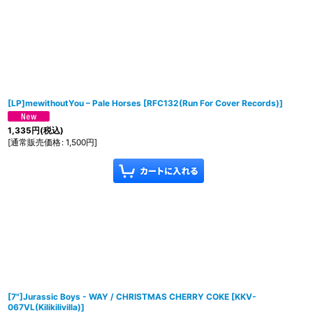
[LP]mewithoutYou – Pale Horses
[
RFC132(Run For Cover Records)
]
1,335
円
(税込)
[
通常販売価格
:
1,500
円
]
[7"]Jurassic Boys - WAY / CHRISTMAS CHERRY COKE
[
KKV-
067VL(Kilikilivilla)
]