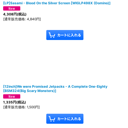
[LP]Sasami - Blood On the Silver Screen
[
WIGLP498X (Domino)
]
4,308
円
(税込)
[
通常販売価格
:
4,840
円
]
[12inch]We were Promised Jetpacks - A Complete One​-​Eighty
[
BSM324(Big Scary Monsters)
]
1,335
円
(税込)
[
通常販売価格
:
1,500
円
]