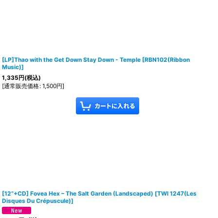
[LP]Thao with the Get Down Stay Down - Temple
[
RBN102(Ribbon
Music)
]
1,335
円
(税込)
[
通常販売価格
:
1,500
円
]
[12”+CD] Fovea Hex – The Salt Garden (Landscaped)
[
TWI 1247(Les
Disques Du Crépuscule)
]