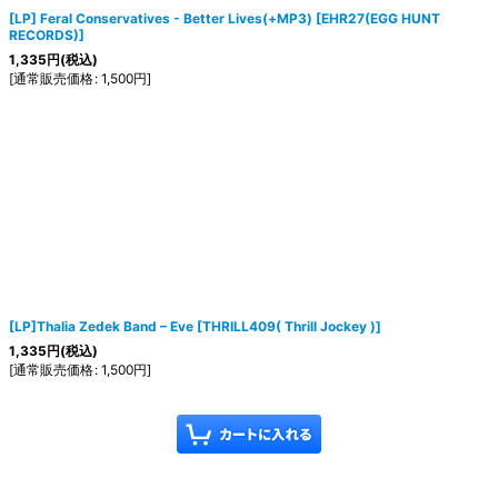
[LP] Feral Conservatives - Better Lives(+MP3)
[
EHR27(EGG HUNT
RECORDS)
]
1,335
円
(税込)
[
通常販売価格
:
1,500
円
]
[LP]Thalia Zedek Band ‎– Eve
[
THRILL409( Thrill Jockey )
]
1,335
円
(税込)
[
通常販売価格
:
1,500
円
]