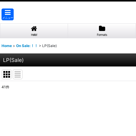
メニュー
Hello!
Formats
Home
>
On Sale:！！
>
LP(Sale)
LP(Sale)
41
件
表示数
:
並び順
: