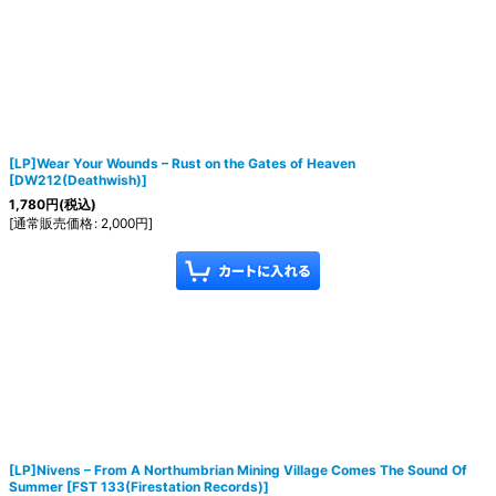
[LP]Wear Your Wounds – Rust on the Gates of Heaven
[
DW212(Deathwish)
]
1,780
円
(税込)
[
通常販売価格
:
2,000
円
]
[LP]Nivens – From A Northumbrian Mining Village Comes The Sound Of
Summer
[
FST 133(Firestation Records)
]