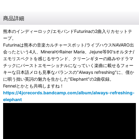
商品詳細
熊本のインディーロック/エモバンドFuturinaの2曲入りカセットテ
ープ。
Futurinaは熊本の音楽カルチャースポット/ライブハウスNAVARO出
会ったという4人、MineralやRainer Maria、Jejune等90'sオルタナ/
エモリスペクトを感じるサウンド、クリーンギターの絡みやドラマ
チックにバーストエモーショナルになっていく楽曲に載せるフォー
キーな日本語メロも見事なバランスの"Always refreshing"に、僅か
に唄う拙い英詞の魅力を生かした"Elephant"の2曲収録。
Fennelとかとも共鳴しますね！
https://4jcrecords.bandcamp.com/album/always-refreshing-
elephant