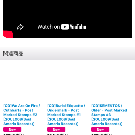
関連商品
[CD]We Are On Fire /
[CD]Burial Etiquette /
[CD]SEMENTOS /
Cuthbarts - Post
Undermark - Post
Older - Post Marked
Marked Stamps #2
Marked Stamps #1
Stamps #3
[
SOUL008(Soul
[
SOUL008(Soul
[
SOUL009(Soul
Ameria Records)
]
Ameria Records)
]
Ameria Records)
]