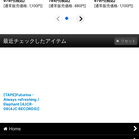
979
円
(税込)
784
円
(税込)
979
円
(税込)
[
通常販売価格
:
1,100
円
]
[
通常販売価格
:
880
円
]
[
通常販売価格
:
1,100
円
]
最近チェックしたアイテム
リセット
[TAPE]Futurina -
Always refreshing /
Elephant
[
4JCR-
09(4JC RECORDS)
]
Home