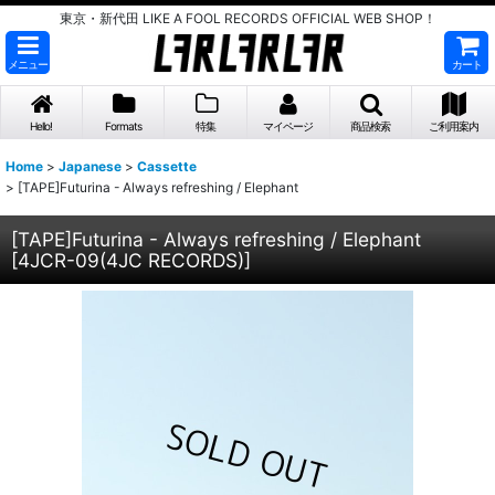
東京・新代田 LIKE A FOOL RECORDS OFFICIAL WEB SHOP！
メニュー
カート
Hello!
Formats
特集
マイページ
商品検索
ご利用案内
Home
>
Japanese
>
Cassette
>
[TAPE]Futurina - Always refreshing / Elephant
[TAPE]Futurina - Always refreshing / Elephant
[
4JCR-09(4JC RECORDS)
]