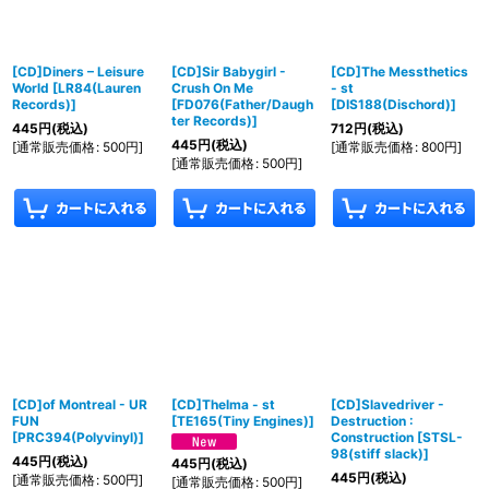
[CD]Diners ‎– Leisure
[CD]Sir Babygirl -
[CD]The Messthetics
World
[
LR84(Lauren
Crush On Me
- st
Records)
]
[
FD076(Father/Daugh
[
DIS188(Dischord)
]
ter Records)
]
445
円
(税込)
712
円
(税込)
445
円
(税込)
[
通常販売価格
:
500
円
]
[
通常販売価格
:
800
円
]
[
通常販売価格
:
500
円
]
[CD]of Montreal - UR
[CD]Thelma - st
[CD]Slavedriver -
FUN
[
TE165(Tiny Engines)
]
Destruction :
[
PRC394(Polyvinyl)
]
Construction
[
STSL-
98(stiff slack)
]
445
円
(税込)
445
円
(税込)
445
円
(税込)
[
通常販売価格
:
500
円
]
[
通常販売価格
:
500
円
]