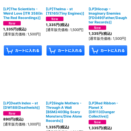
[LP]The Scientists -
[LP]Thelma - st
[LP]Hiccup –
Weird Love
[
ITR 358(In
[
TE165(Tiny Engines)
]
Imaginary Enemies
The Red Recordings)
]
[
FD049(Father/Daugh
ter Records)
]
1,335
円
(税込)
1,335
円
(税込)
[
通常販売価格
:
1,500
円
]
1,335
円
(税込)
[
通常販売価格
:
1,500
円
]
[
通常販売価格
:
1,500
円
]
[LP]Death Index – st
[LP]Single Mothers -
[LP]Red Ribbon -
[
DW188(Deathwish)
]
Through A Wall
Planet X
[
BSM240(Big Scary
[
DR113(Danger
Monsters/Dine Alone
Collective)
]
890
円
(税込)
Records)
]
[
通常販売価格
:
1,000
円
]
1,335
円
(税込)
1,335
円
(税込)