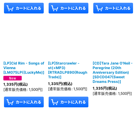
[LP]Cid Rim - Songs of
[LP]Starcrawler -
[CD]Tara Jane O’Neil -
Vienna
st(+MP3)
Peregrine (20th
[
LM075LP((LuckyMe)
]
[
RTRADLP890(Rough
Anniversary Edition)
Trade)
]
[
SDCD047(Sweet
Dreams Press)
]
1,335
円
(税込)
1,335
円
(税込)
1,335
円
(税込)
[
通常販売価格
:
1,500
円
]
[
通常販売価格
:
1,500
円
]
[
通常販売価格
:
1,500
円
]