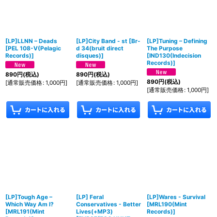
[LP]LLNN ‎– Deads
[LP]City Band - st
[
Br-
[LP]Tuning ‎– Defining
[
PEL 108-V(Pelagic
d 34(bruit direct
The Purpose
Records)
]
disques)
]
[
IND130(Indecision
Records)
]
890
円
(税込)
890
円
(税込)
890
円
(税込)
[
通常販売価格
:
1,000
円
]
[
通常販売価格
:
1,000
円
]
[
通常販売価格
:
1,000
円
]
[LP]Tough Age ‎–
[LP] Feral
[LP]Wares ‎- Survival
Which Way Am I?
Conservatives - Better
[
MRL190(Mint
[
MRL191(Mint
Lives(+MP3)
Records)
]