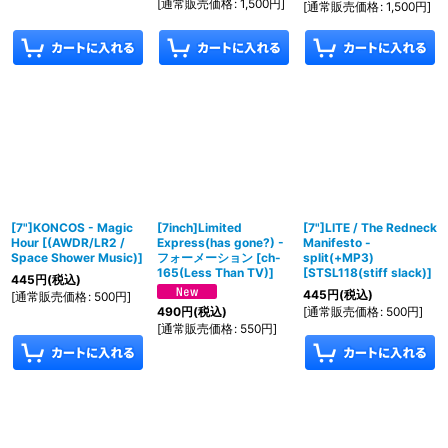
[
通常販売価格
:
1,500
円
]
[
通常販売価格
:
1,500
円
]
[7"]KONCOS - Magic
[7inch]Limited
[7"]LITE / The Redneck
Hour
[
(AWDR/LR2 /
Express(has gone?) -
Manifesto -
Space Shower Music)
]
フォーメーション
[
ch-
split(+MP3)
165(Less Than TV)
]
[
STSL118(stiff slack)
]
445
円
(税込)
445
円
(税込)
[
通常販売価格
:
500
円
]
[
通常販売価格
:
500
円
]
490
円
(税込)
[
通常販売価格
:
550
円
]