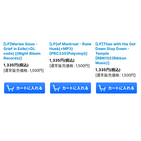
[LP]Mariee Sioux -
[LP]of Montreal - Rune
[LP]Thao with the Get
Grief in Exile(+DL
Husk(+MP3)
Down Stay Down -
code)
[
(Night Bloom
[
PRC335(Polyvinyl)
]
Temple
Records)
]
[
RBN102(Ribbon
1,335
円
(税込)
Music)
]
1,335
円
(税込)
[
通常販売価格
:
1,500
円
]
1,335
円
(税込)
[
通常販売価格
:
1,500
円
]
[
通常販売価格
:
1,500
円
]