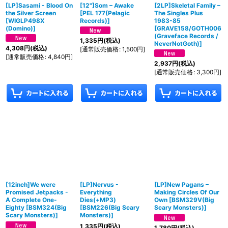
[LP]Sasami - Blood On
[12"]Som ‎– Awake
[2LP]Skeletal Family –
絞り込む
the Silver Screen
[
PEL 177(Pelagic
The Singles Plus
[
WIGLP498X
Records)
]
1983-85
(Domino)
]
[
GRAVE158/GOTH006
(Graveface Records /
1,335
円
(税込)
NeverNotGoth)
]
4,308
円
(税込)
[
通常販売価格
:
1,500
円
]
[
通常販売価格
:
4,840
円
]
2,937
円
(税込)
[
通常販売価格
:
3,300
円
]
[12inch]We were
[LP]Nervus -
[LP]New Pagans –
Promised Jetpacks -
Everything
Making Circles Of Our
A Complete One​-​
Dies(+MP3)
Own
[
BSM329V(Big
Eighty
[
BSM324(Big
[
BSM226(Big Scary
Scary Monsters)
]
Scary Monsters)
]
Monsters)
]
1,335
円
(税込)
1,780
円
(税込)