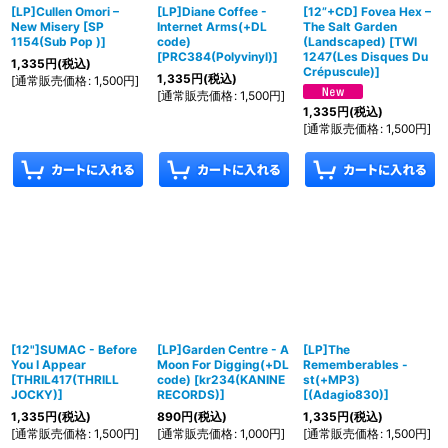
[LP]Cullen Omori ‎–
[LP]Diane Coffee -
[12”+CD] Fovea Hex –
New Misery
[
SP
Internet Arms(+DL
The Salt Garden
1154(Sub Pop )
]
code)
(Landscaped)
[
TWI
[
PRC384(Polyvinyl)
]
1247(Les Disques Du
1,335
円
(税込)
Crépuscule)
]
1,335
円
(税込)
[
通常販売価格
:
1,500
円
]
[
通常販売価格
:
1,500
円
]
1,335
円
(税込)
[
通常販売価格
:
1,500
円
]
[12"]SUMAC - Before
[LP]Garden Centre - A
[LP]The
You I Appear
Moon For Digging(+DL
Rememberables -
[
THRIL417(THRILL
code)
[
kr234(KANINE
st(+MP3)
JOCKY)
]
RECORDS)
]
[
(Adagio830)
]
1,335
円
(税込)
890
円
(税込)
1,335
円
(税込)
[
通常販売価格
:
1,500
円
]
[
通常販売価格
:
1,000
円
]
[
通常販売価格
:
1,500
円
]