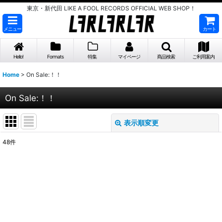
東京・新代田 LIKE A FOOL RECORDS OFFICIAL WEB SHOP！
メニュー
カート
Hello!
Formats
特集
マイページ
商品検索
ご利用案内
Home
>
On Sale:！！
On Sale:！！
表示順変更
閉じる
48
件
サブカテゴリ
:
表示数
:
並び順
: