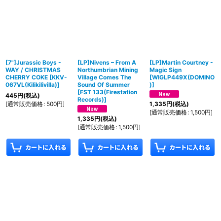
[7"]Jurassic Boys -
[LP]Nivens – From A
[LP]Martin Courtney -
WAY / CHRISTMAS
Northumbrian Mining
Magic Sign
CHERRY COKE
[
KKV-
Village Comes The
[
WIGLP449X(DOMINO
067VL(Kilikilivilla)
]
Sound Of Summer
)
]
[
FST 133(Firestation
445
円
(税込)
Records)
]
[
通常販売価格
:
500
円
]
1,335
円
(税込)
[
通常販売価格
:
1,500
円
]
1,335
円
(税込)
[
通常販売価格
:
1,500
円
]