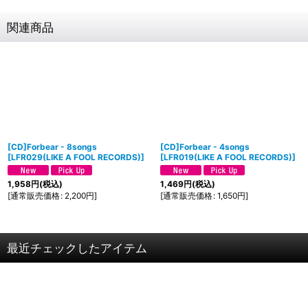
関連商品
[CD]Forbear - 8songs
[CD]Forbear - 4songs
[
LFR029(LIKE A FOOL RECORDS)
]
[
LFR019(LIKE A FOOL RECORDS)
]
1,958
円
(税込)
1,469
円
(税込)
[
通常販売価格
:
2,200
円
]
[
通常販売価格
:
1,650
円
]
最近チェックしたアイテム