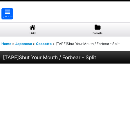
メニュー
Hello!
Formats
Home
>
Japanese
>
Cassette
>
[TAPE]Shut Your Mouth / Forbear - Split
[TAPE]Shut Your Mouth / Forbear - Split