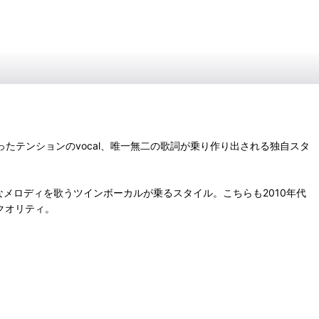
に完全に振り切ったテンションのvocal、唯一無二の歌詞が乗り作り出される独自スタ
クなメロディを歌うツインボーカルが乗るスタイル。こちらも2010年代
いクオリティ。