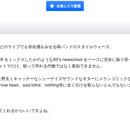
を選ぶことなくどのライブでも存在感をみせる両バンドのスタイルウォーズ。
EARTHMOVER をミックスしたかのような90’s newschool をベース
はシャトマだけ。狙って作れる代物ではなく真似できません。
ズム隊に野太くキャッチーなシューゲイズサウンドなギターにメランコリッ
head、soul blind、nothing等に全く引けを取らないとんでもな
せてくれるからいいですよね。