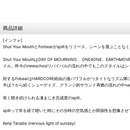
商品詳細
[インフォ]
Shut Your MouthとForbearがsplitをリリース。シーン
Shut Your MouthはDAY OF MOURNING 、ONE4ONE、
イル。昨今のnewschoolリバイバルの流れの中でもこのスタイル
対するFobearはHARDCORE経由の激パワフルかつタイトなリ
半ば？から続くシューゲイズ、グランジ的サウンド再燃の流れの中narrow 
長く聴き続けられる凄まじき完成度のsplit。
splitって年を経て聴いた時にその当時の空気感とか関係性を想像さ
Kenji Tanabe (nervous light of sunday)