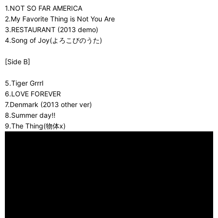
1.NOT SO FAR AMERICA
2.My Favorite Thing is Not You Are
3.RESTAURANT (2013 demo)
4.Song of Joy(よろこびのうた)
[Side B]
5.Tiger Grrrl
6.LOVE FOREVER
7.Denmark (2013 other ver)
8.Summer day!!
9.The Thing(物体x)