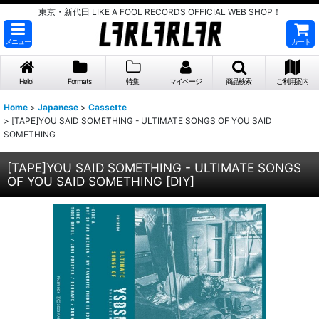
東京・新代田 LIKE A FOOL RECORDS OFFICIAL WEB SHOP！
メニュー
カート
Hello!
Formats
特集
マイページ
商品検索
ご利用案内
Home
>
Japanese
>
Cassette
>
[TAPE]YOU SAID SOMETHING - ULTIMATE SONGS OF YOU SAID
SOMETHING
[TAPE]YOU SAID SOMETHING - ULTIMATE SONGS
OF YOU SAID SOMETHING
[
DIY
]