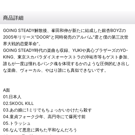
商品詳細
GOING STEADY解散後、峯田和伸が新たに結成した銀杏BOYZの
2005年リリース"DOOR"と同時発売のアルバム"君と僕の第三次世
界大戦的恋愛革命"。
GOING STEADY時代の楽曲も収録、YUKIや真心ブラザーズのYO-
KING、東京スカパラダイスオーケストラの沖祐市等もゲスト参加、
誰もが一度は憧れるパンク魂を体現するかのような圧倒的むき出し
な楽曲、ヴォーカル、やはり誰にも真似できないです。
A面
01.日本人
02.SKOOL KILL
03.あの娘に1ミリでもちょっかいかけたら殺す
04.童貞フォーク少年、高円寺にて爆死寸前
05.トラッシュ
06.なんて悪意に満ちた平和なんだろう