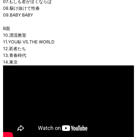
07.もしも君が泣くならば
08.駆け抜けて性春
09.BABY BABY
B面
10.漂流教室
11.YOU&I VS.THE WORLD
12.若者たち
13.青春時代
14.東京