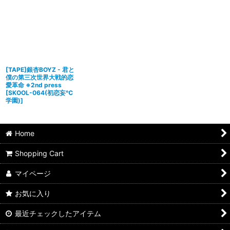
[TAPE]銀杏BOYZ - 君と
僕の第三次世界大戦的恋
愛革命 ※2nd press
[
SKOOL-064(初恋妄℃
学園)
]
Home
Shopping Cart
マイページ
お気に入り
最近チェックしたアイテム