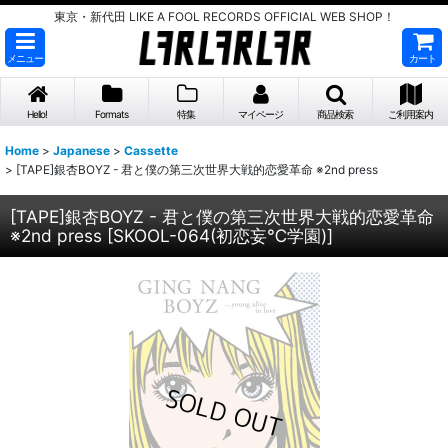
東京・新代田 LIKE A FOOL RECORDS OFFICIAL WEB SHOP！
メニュー
カート
Hello!
Formats
特集
マイページ
商品検索
ご利用案内
Home
>
Japanese
>
Cassette
>
[TAPE]銀杏BOYZ - 君と僕の第三次世界大戦的恋愛革命 ※2nd press
[TAPE]銀杏BOYZ - 君と僕の第三次世界大戦的恋愛革命
※2nd press
[
SKOOL-064(初恋妄℃学園)
]