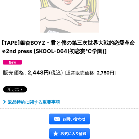
[TAPE]銀杏BOYZ - 君と僕の第三次世界大戦的恋愛革命
※2nd press
[
SKOOL-064(初恋妄℃学園)
]
販売価格
:
2,448
円
(税込)
[
通常販売価格
:
2,750
円
]
返品特約に関する重要事項