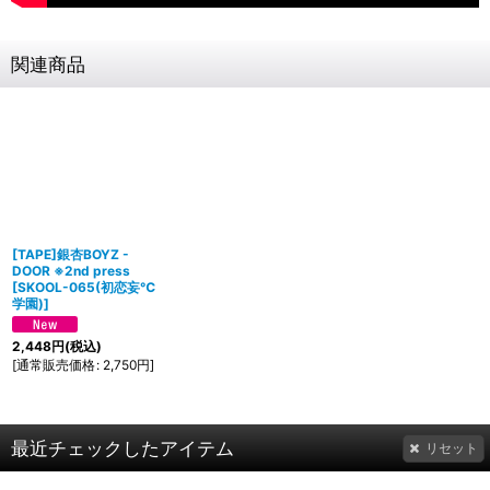
関連商品
[TAPE]銀杏BOYZ -
DOOR ※2nd press
[
SKOOL-065(初恋妄℃
学園)
]
2,448
円
(税込)
[
通常販売価格
:
2,750
円
]
最近チェックしたアイテム
リセット