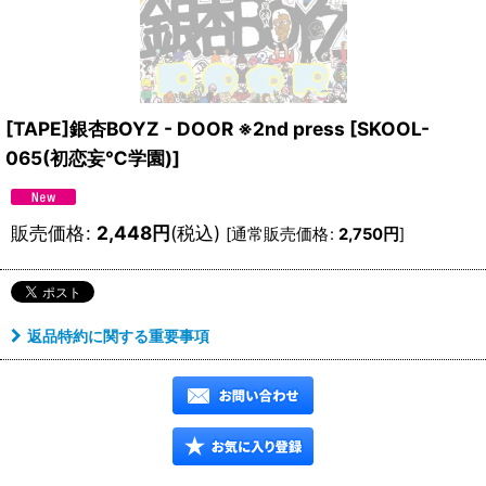
[TAPE]銀杏BOYZ - DOOR ※2nd press
[
SKOOL-
065(初恋妄℃学園)
]
販売価格
:
2,448
円
(税込)
[
通常販売価格
:
2,750
円
]
返品特約に関する重要事項