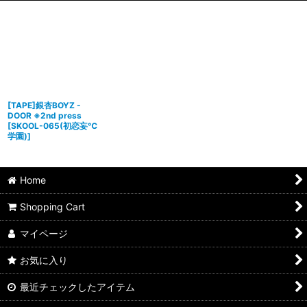
[TAPE]銀杏BOYZ -
DOOR ※2nd press
[
SKOOL-065(初恋妄℃
学園)
]
Home
Shopping Cart
マイページ
お気に入り
最近チェックしたアイテム