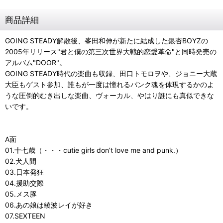
商品詳細
GOING STEADY解散後、峯田和伸が新たに結成した銀杏BOYZの
2005年リリース"君と僕の第三次世界大戦的恋愛革命"と同時発売の
アルバム"DOOR"。
GOING STEADY時代の楽曲も収録、田口トモロヲや、ジョニー大蔵
大臣もゲスト参加、誰もが一度は憧れるパンク魂を体現するかのよ
うな圧倒的むき出しな楽曲、ヴォーカル、やはり誰にも真似できな
いです。
A面
01.十七歳（・・・cutie girls don’t love me and punk.）
02.犬人間
03.日本発狂
04.援助交際
05.メス豚
06.あの娘は綾波レイが好き
07.SEXTEEN