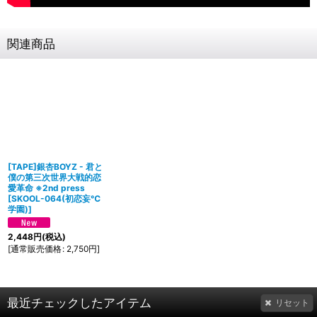
関連商品
[TAPE]銀杏BOYZ - 君と
僕の第三次世界大戦的恋
愛革命 ※2nd press
[
SKOOL-064(初恋妄℃
学園)
]
2,448
円
(税込)
[
通常販売価格
:
2,750
円
]
最近チェックしたアイテム
リセット