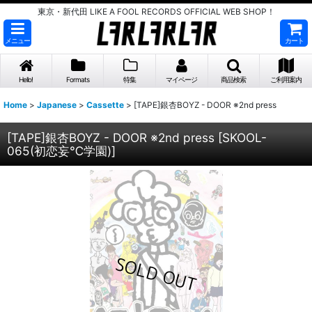
東京・新代田 LIKE A FOOL RECORDS OFFICIAL WEB SHOP！
メニュー
カート
Hello!
Formats
特集
マイページ
商品検索
ご利用案内
Home
>
Japanese
>
Cassette
>
[TAPE]銀杏BOYZ - DOOR ※2nd press
[TAPE]銀杏BOYZ - DOOR ※2nd press
[
SKOOL-
065(初恋妄℃学園)
]