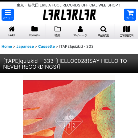
東京・新代田 LIKE A FOOL RECORDS OFFICIAL WEB SHOP！
メニュー
カート
Hello!
Formats
特集
マイページ
商品検索
ご利用案内
Home
>
Japanese
>
Cassette
>
[TAPE]quizkid - 333
[TAPE]quizkid - 333
[
HELLO0028(SAY HELLO TO
NEVER RECORDINGS)
]