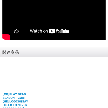
関連商品
[CD]PLAY DEAD
SEASON - GOAT
[
HELLO0030(SAY
HELLO TO NEVER