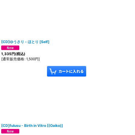
[CD]ゆうさり - ほとり
[
Self
]
1,335
円
(税込)
[
通常販売価格
:
1,500
円
]
[CD]fulusu - Birth in Vitro
[
(Oaiko)
]