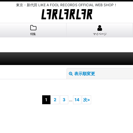
東京・新代田 LIKE A FOOL RECORDS OFFICIAL WEB SHOP！
特集
マイページ
表示順変更
1
2
3
...
14
次
»
絞り込む