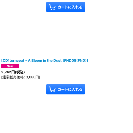
[CD]turncoat - A Bloom in the Dust
[
FND05(FND)
]
2,742
円
(税込)
[
通常販売価格
:
3,080
円
]