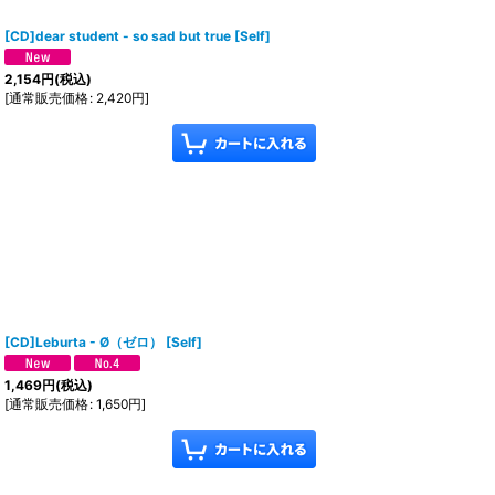
[CD]dear student - so sad but true
[
Self
]
2,154
円
(税込)
[
通常販売価格
:
2,420
円
]
[CD]Leburta - Ø（ゼロ）
[
Self
]
1,469
円
(税込)
[
通常販売価格
:
1,650
円
]