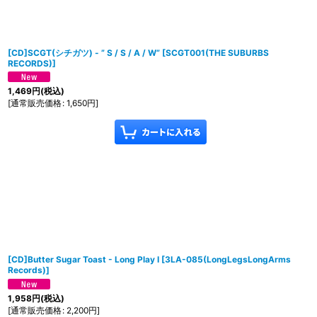
[CD]SCGT(シチガツ) - ” S / S / A / W”
[
SCGT001(THE SUBURBS
RECORDS)
]
1,469
円
(税込)
[
通常販売価格
:
1,650
円
]
[CD]Butter Sugar Toast - Long Play I
[
3LA-085(LongLegsLongArms
Records)
]
1,958
円
(税込)
[
通常販売価格
:
2,200
円
]