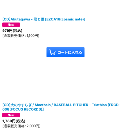
[CD]Akutagawa - 君と僕
[
EZCA16(cosmic note)
]
979
円
(税込)
[
通常販売価格
:
1,100
円
]
[CD]犬のやすらぎ / Moethein / BASEBALL PITCHER - Triathlon
[
FRCD-
008(FOCUS RECORDS)
]
1,780
円
(税込)
[
通常販売価格
:
2,000
円
]