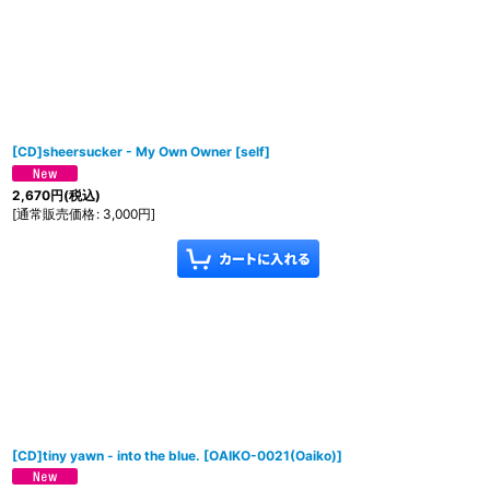
[CD]sheersucker - My Own Owner
[
self
]
2,670
円
(税込)
[
通常販売価格
:
3,000
円
]
[CD]tiny yawn - into the blue.
[
OAIKO-0021(Oaiko)
]