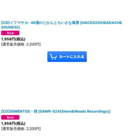
[CD]イフマサカ- 46億のじかんとちいさな風景
[
HACD020(HEADACHE
SOUNDS)
]
1,958
円
(税込)
[
通常販売価格
:
2,200
円
]
[CD]SEMENTOS - 桜
[
SAWR-024(Shore&Woods Recordings)
]
1,958
円
(税込)
[
通常販売価格
:
2,200
円
]