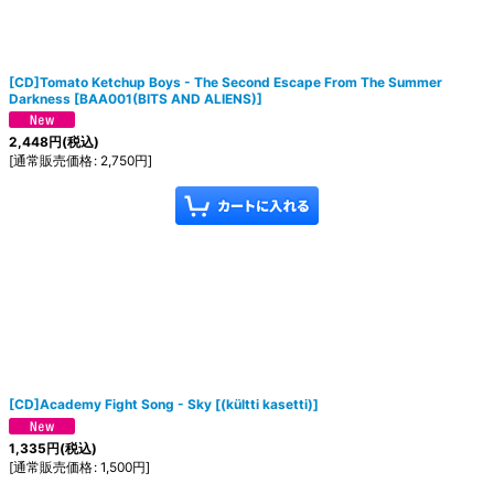
[CD]Tomato Ketchup Boys - The Second Escape From The Summer
Darkness
[
BAA001(BITS AND ALIENS)
]
2,448
円
(税込)
[
通常販売価格
:
2,750
円
]
[CD]Academy Fight Song - Sky
[
(kültti kasetti)
]
1,335
円
(税込)
[
通常販売価格
:
1,500
円
]