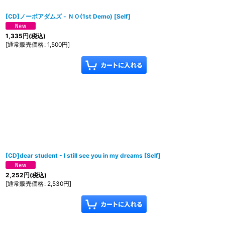
[CD]ノーボアダムズ - ＮＯ(1st Demo)
[
Self
]
1,335
円
(税込)
[
通常販売価格
:
1,500
円
]
[CD]dear student - I still see you in my dreams
[
Self
]
2,252
円
(税込)
[
通常販売価格
:
2,530
円
]