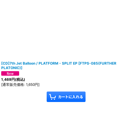
[CD]7th Jet Balloon / PLATFORM - SPLIT EP
[
FTPS-085(FURTHER
PLATONIC)
]
1,469
円
(税込)
[
通常販売価格
:
1,650
円
]