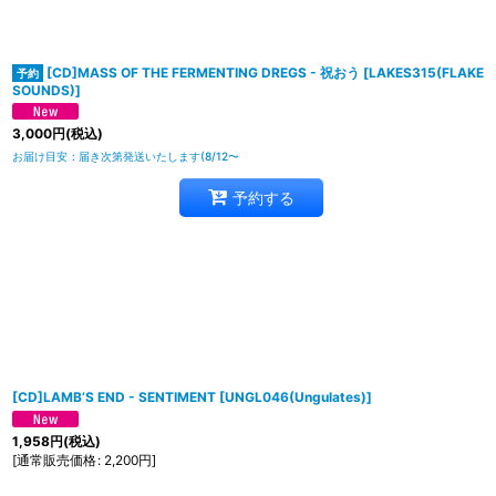
[CD]MASS OF THE FERMENTING DREGS - 祝おう
[
LAKES315(FLAKE
SOUNDS)
]
3,000
円
(税込)
お届け目安
:
届き次第発送いたします(8/12〜
予約する
[CD]LAMB’S END - SENTIMENT
[
UNGL046(Ungulates)
]
1,958
円
(税込)
[
通常販売価格
:
2,200
円
]