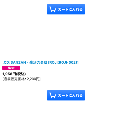
[CD]SANZAN - 生活の名残
[
ROJI(ROJI-002)
]
1,958
円
(税込)
[
通常販売価格
:
2,200
円
]