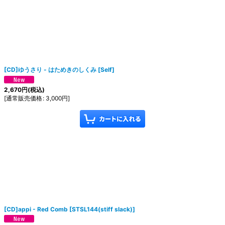
[CD]ゆうさり - はためきのしくみ
[
Self
]
2,670
円
(税込)
[
通常販売価格
:
3,000
円
]
[CD]appi - Red Comb
[
STSL144(stiff slack)
]