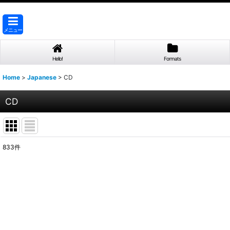
メニュー
Hello!
Formats
Home
>
Japanese
>
CD
CD
833
件
表示数
:
並び順
: