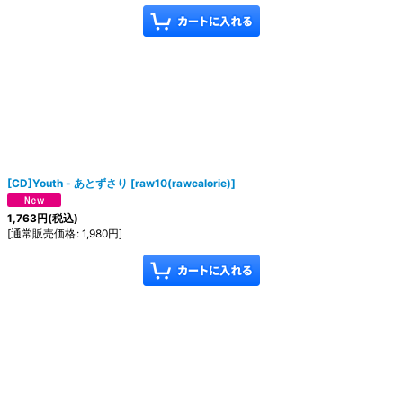
[CD]Youth - あとずさり
[
raw10(rawcalorie)
]
1,763
円
(税込)
[
通常販売価格
:
1,980
円
]