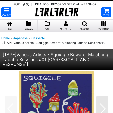
東京・新代田 LIKE A FOOL RECORDS OFFICIAL WEB SHOP！
メニュー
カート
Hello!
Formats
特集
マイページ
商品検索
ご利用案内
Home
>
Japanese
>
Cassette
>
[TAPE]Various Artists - Squiggle Beware: Malabong Lababo Sessions #01
[TAPE]Various Artists - Squiggle Beware: Malabong
Lababo Sessions #01
[
CAR-33(CALL AND
RESPONSE)
]