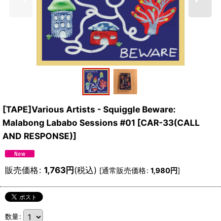
[TAPE]Various Artists - Squiggle Beware:
Malabong Lababo Sessions #01
[
CAR-33(CALL
AND RESPONSE)
]
販売価格
:
1,763
円
(税込)
[
通常販売価格
:
1,980
円
]
数量
: