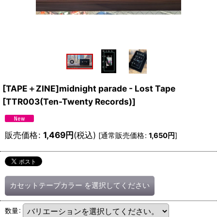
[TAPE＋ZINE]midnight parade - Lost Tape
[
TTR003(Ten-Twenty Records)
]
販売価格
:
1,469
円
(税込)
[
通常販売価格
:
1,650
円
]
カセットテープカラー
を選択してください
数量
: