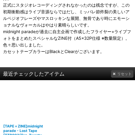
正式にスタジオレコーディングされなかったのは残念ですが、この
初期衝動感はライブ音源ならではだし、ミッパレ節炸裂の美しいア
ルペジオフレーズやマスロッキンな展開、無骨であり時にエモーシ
ョナルなヴォーカルはやはり素晴らしいです。
midnight paradeが過去に自主企画で作成したフライヤー+ライブフ
ォトをまとめたスペシャルなZINE付（A5×32P仕様 ※数量限定）。
色々思い出しました。
カセットテープカラーはBlackとClearがございます。
最近チェックしたアイテム
リセット
[TAPE＋ZINE]midnight
parade - Lost Tape