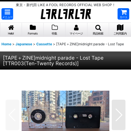
東京・新代田 LIKE A FOOL RECORDS OFFICIAL WEB SHOP！
メニュー
カート
Hello!
Formats
特集
マイページ
商品検索
ご利用案内
Home
>
Japanese
>
Cassette
>
[TAPE＋ZINE]midnight parade - Lost Tape
[TAPE＋ZINE]midnight parade - Lost Tape
[
TTR003(Ten-Twenty Records)
]