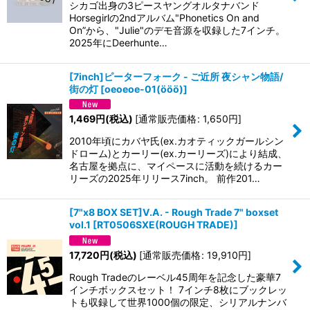
シカゴ出身の3ピースヤングオルタナバンド
Horsegirlの2ndアルバム"Phonetics On and
On”から、"Julie"のデモ音源を収録した7インチ。
2025年にDeerhunte…
[7inch]ピーターフォーク - ご近所 夜シャン物語/
街の灯
[
oeoeoe-01(ööö)
]
1,469
円
(税込)
[
通常販売価格
:
1,650
円
]
2010年頃にカバヤ氏(ex.カオティックガールシン
ドローム)とカーリー(ex.カーリーズ)により結成、
名古屋を拠点に、マイペースに活動を続けるカー
リーズの2025年リリース7inch。 前作201…
[7"x8 BOX SET]V.A. - Rough Trade 7" boxset
vol.1
[
RT0506SXE(ROUGH TRADE)
]
17,720
円
(税込)
[
通常販売価格
:
19,910
円
]
Rough Tradeのレーベル45周年を記念した豪華7
インチボックスセット！ 7インチ8枚にブックレッ
トも収録して世界1000個の限定、シリアルナンバ