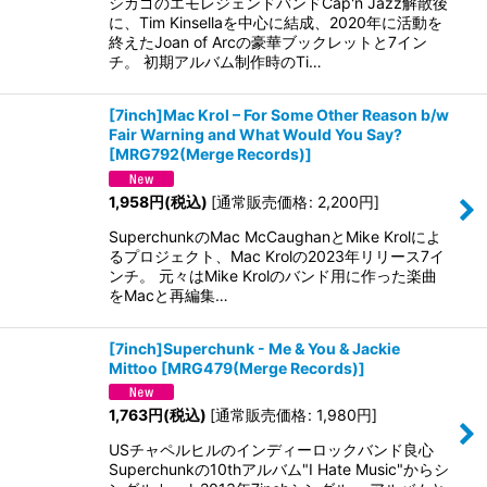
シカゴのエモレジェンドバンドCap'n Jazz解散後
に、Tim Kinsellaを中心に結成、2020年に活動を
終えたJoan of Arcの豪華ブックレットと7イン
チ。 初期アルバム制作時のTi…
[7inch]Mac Krol – For Some Other Reason b/w
Fair Warning and What Would You Say?
[
MRG792(Merge Records)
]
1,958
円
(税込)
[
通常販売価格
:
2,200
円
]
SuperchunkのMac McCaughanとMike Krolによ
るプロジェクト、Mac Krolの2023年リリース7イ
ンチ。 元々はMike Krolのバンド用に作った楽曲
をMacと再編集…
[7inch]Superchunk - Me & You & Jackie
Mittoo
[
MRG479(Merge Records)
]
1,763
円
(税込)
[
通常販売価格
:
1,980
円
]
USチャペルヒルのインディーロックバンド良心
Superchunkの10thアルバム"I Hate Music"からシ