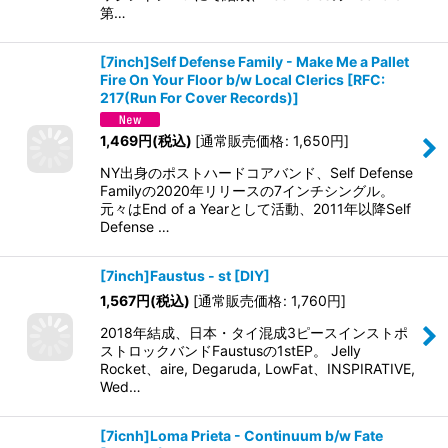
第…
[7inch]Self Defense Family - Make Me a Pallet
Fire On Your Floor b/w Local Clerics
[
RFC:
217(Run For Cover Records)
]
1,469
円
(税込)
[
通常販売価格
:
1,650
円
]
NY出身のポストハードコアバンド、Self Defense
Familyの2020年リリースの7インチシングル。
元々はEnd of a Yearとして活動、2011年以降Self
Defense …
[7inch]Faustus - st
[
DIY
]
1,567
円
(税込)
[
通常販売価格
:
1,760
円
]
2018年結成、日本・タイ混成3ピースインストポ
ストロックバンドFaustusの1stEP。 Jelly
Rocket、aire, Degaruda, LowFat、INSPIRATIVE,
Wed…
[7icnh]Loma Prieta - Continuum b​/​w Fate