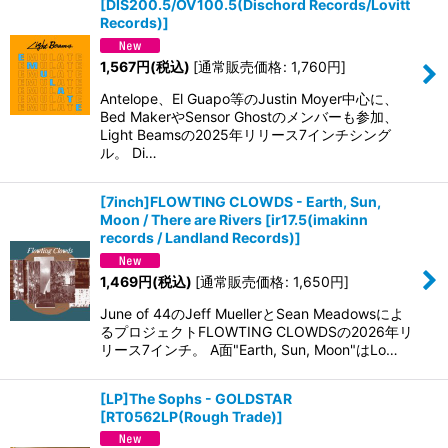
[
DIS200.5/OV100.5(Dischord Records/Lovitt
Records)
]
1,567
円
(税込)
[
通常販売価格
:
1,760
円
]
Antelope、El Guapo等のJustin Moyer中心に、
Bed MakerやSensor Ghostのメンバーも参加、
Light Beamsの2025年リリース7インチシング
ル。 Di…
[7inch]FLOWTING CLOWDS - Earth, Sun,
Moon / There are Rivers
[
ir17.5(imakinn
records / Landland Records)
]
1,469
円
(税込)
[
通常販売価格
:
1,650
円
]
June of 44のJeff MuellerとSean Meadowsによ
るプロジェクトFLOWTING CLOWDSの2026年リ
リース7インチ。 A面"Earth, Sun, Moon"はLo…
[LP]The Sophs - GOLDSTAR
[
RT0562LP(Rough Trade)
]