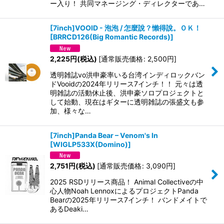
ー入り！ 共同マネージング・ディレクターであ…
[7inch]VOOID - 泡泡 / 怎麼說？懶得說。ＯＫ！
[
BRRCD126(Big Romantic Records)
]
2,225
円
(税込)
[
通常販売価格
:
2,500
円
]
透明雑誌vo洪申豪率いる台湾インディロックバン
ドVooidの2024年リリース7インチ！！ 元々は透
明雑誌の活動休止後、洪申豪ソロプロジェクトと
して始動、現在はギターに透明雑誌の張盛文も参
加、様々な…
[7inch]Panda Bear – Venom's In
[
WIGLP533X(Domino)
]
2,751
円
(税込)
[
通常販売価格
:
3,090
円
]
2025 RSDリリース商品！ Animal Collectiveの中
心人物Noah LennoxによるプロジェクトPanda
Bearの2025年リリース7インチ！ バンドメイトで
あるDeaki…