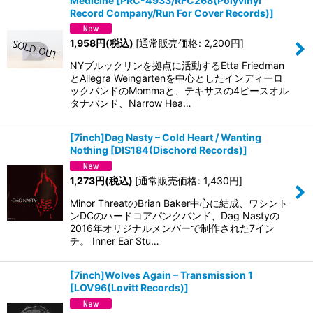
Medicine
[
PRC-4933/RFC268(Polyvinyl
Record Company/Run For Cover Records)
]
1,958
円
(税込)
[
通常販売価格
:
2,200
円
]
NYブルックリンを拠点に活動するEtta Friedman
とAllegra Weingartenを中心としたインディーロ
ックバンドのMommaと、テキサスの4ピースオル
タナバンド、Narrow Hea…
[7inch]Dag Nasty – Cold Heart / Wanting
Nothing
[
DIS184(Dischord Records)
]
1,273
円
(税込)
[
通常販売価格
:
1,430
円
]
Minor ThreatのBrian Baker中心に結成、ワシント
ンDCのハードコアパンクバンド、Dag Nastyの
2016年オリジナルメンバーで制作された7イン
チ。 Inner Ear Stu…
[7inch]Wolves Again – Transmission 1
[
LOV96(Lovitt Records)
]