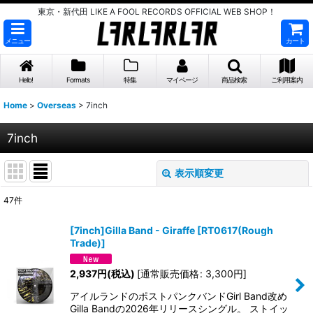
東京・新代田 LIKE A FOOL RECORDS OFFICIAL WEB SHOP！
メニュー
カート
Hello!
Formats
特集
マイページ
商品検索
ご利用案内
Home
>
Overseas
>
7inch
7inch
表示順変更
閉じる
47
件
表示数
:
[7inch]Gilla Band - Giraffe
[
RT0617(Rough
Trade)
]
並び順
:
2,937
円
(税込)
[
通常販売価格
:
3,300
円
]
絞り込む
アイルランドのポストパンクバンドGirl Band改め
Gilla Bandの2026年リリースシングル。 ストイッ