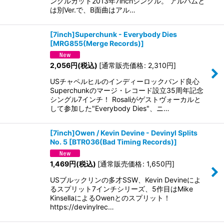
ングルカット2013年7inchシングル。 アルバムと
は別Ver.で、B面曲はアル…
[7inch]Superchunk - Everybody Dies
[
MRG855(Merge Records)
]
2,056
円
(税込)
[
通常販売価格
:
2,310
円
]
USチャペルヒルのインディーロックバンド良心
Superchunkのマージ・レコード設立35周年記念
シングル7インチ！ Rosaliがゲストヴォーカルと
して参加した"Everybody Dies"、ニ…
[7inch]Owen / Kevin Devine - Devinyl Splits
No. 5
[
BTR036(Bad Timing Records)
]
1,469
円
(税込)
[
通常販売価格
:
1,650
円
]
USブルックリンの多才SSW、Kevin Devineによ
るスプリット7インチシリーズ、5作目はMike
KinsellaによるOwenとのスプリット！
https://devinylrec…