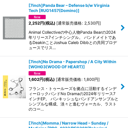
[7inch]Panda Bear – Defense b/w Virginia
Tech
[
RUG1457(Domino)
]
2,252
円
(税込)
[
通常販売価格
:
2,530
円
]
Animal Collectiveの中心人物Panda Bearの2024
年リリース7インチシングル。 バンドメイトであ
るDeakinことJoshua Caleb Dibbとの共同プロデ
ュースでリス…
[7inch]No Drama - Papershop / A City Within
[
WOH03(WOOD OF HEART)
]
1,602
円
(税込)
[
通常販売価格
:
1,800
円
]
フランス・トゥールーズを拠点に活動するインデ
ィーロックバンドNo Dramaの2024年リリース7
インチEP。 パンキッシュなバンドアンサンブルと
シンプルな構成、淡々と進むヴォーカル、ラスト
のコー…
[7inch]Momma / Narrow Head – Sunday /