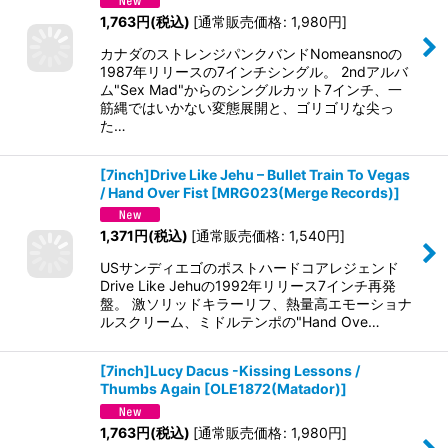
1,763
円
(税込)
[
通常販売価格
:
1,980
円
]
カナダのストレンジパンクバンドNomeansnoの
1987年リリースの7インチシングル。 2ndアルバ
ム"Sex Mad"からのシングルカット7インチ、一
筋縄ではいかない変態展開と、ゴリゴリな尖っ
た…
[7inch]Drive Like Jehu – Bullet Train To Vegas
/ Hand Over Fist
[
MRG023(Merge Records)
]
1,371
円
(税込)
[
通常販売価格
:
1,540
円
]
USサンディエゴのポストハードコアレジェンド
Drive Like Jehuの1992年リリース7インチ再発
盤。 激ソリッドキラーリフ、熱量高エモーショナ
ルスクリーム、ミドルテンポの"Hand Ove…
[7inch]Lucy Dacus -Kissing Lessons /
Thumbs Again
[
OLE1872(Matador)
]
1,763
円
(税込)
[
通常販売価格
:
1,980
円
]