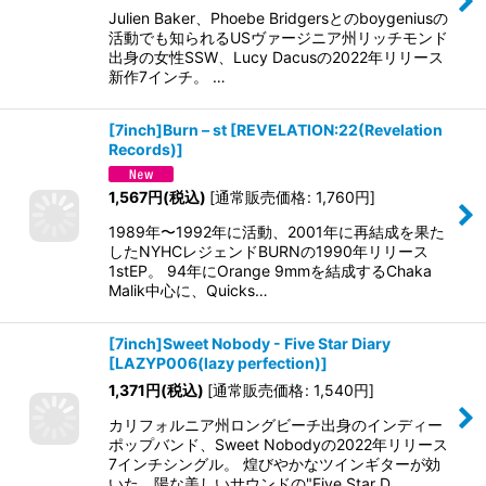
Julien Baker、Phoebe Bridgersとのboygeniusの
活動でも知られるUSヴァージニア州リッチモンド
出身の女性SSW、Lucy Dacusの2022年リリース
新作7インチ。 …
[7inch]Burn ‎– st
[
REVELATION:22(Revelation
Records)
]
1,567
円
(税込)
[
通常販売価格
:
1,760
円
]
1989年〜1992年に活動、2001年に再結成を果た
したNYHCレジェンドBURNの1990年リリース
1stEP。 94年にOrange 9mmを結成するChaka
Malik中心に、Quicks…
[7inch]Sweet Nobody - Five Star Diary
[
LAZYP006(lazy perfection)
]
1,371
円
(税込)
[
通常販売価格
:
1,540
円
]
カリフォルニア州ロングビーチ出身のインディー
ポップバンド、Sweet Nobodyの2022年リリース
7インチシングル。 煌びやかなツインギターが効
いた、陽な美しいサウンドの"Five Star D…