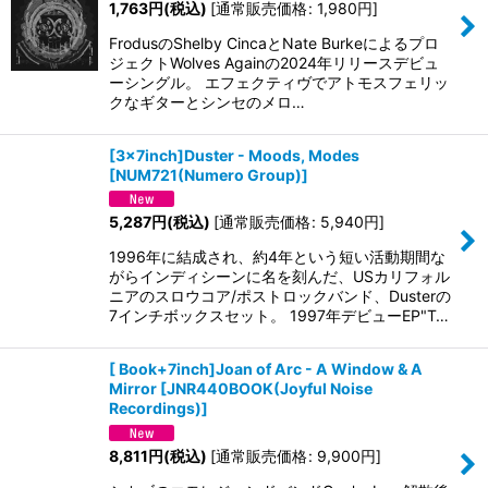
1,763
円
(税込)
[
通常販売価格
:
1,980
円
]
FrodusのShelby CincaとNate Burkeによるプロ
ジェクトWolves Againの2024年リリースデビュ
ーシングル。 エフェクティヴでアトモスフェリッ
クなギターとシンセのメロ…
[3×7inch]Duster - Moods, Modes
[
NUM721(Numero Group)
]
5,287
円
(税込)
[
通常販売価格
:
5,940
円
]
1996年に結成され、約4年という短い活動期間な
がらインディシーンに名を刻んだ、USカリフォル
ニアのスロウコア/ポストロックバンド、Dusterの
7インチボックスセット。 1997年デビューEP"T…
[ Book+7inch]Joan of Arc - A Window & A
Mirror
[
JNR440BOOK(Joyful Noise
Recordings)
]
8,811
円
(税込)
[
通常販売価格
:
9,900
円
]