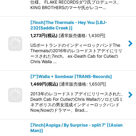
仕様。 FLAKE RECORDSダワ氏プロデュース、
KING BROTHERSのマーヤ氏がレコー…
[7inch]The Thermals - Hey You
[
LBJ-
232(Saddle Creek )
]
1,273
円
(税込)
[
通常販売価格
:
1,430
円
]
USポートランドのインディーロックバンドThe
Thermalsの2016年のレコードストアデイにリリ
ースされた7inch。 ex-Death Cab for Cutieの
Chris Walla …
[7"]Walla + Sombear
[
TRANS-Records
]
1,469
円
(税込)
[
通常販売価格
:
1,650
円
]
2013年のレコードストアデイにリリースされた、
Death Cab For CutieのChris WallaのソロとUSミ
ネアポリスの男女混成インディーロックバンド
Now,Nowのドラマー、Brad…
[7inch]Aspiga / By Surprise - split 7"
[
(Asian
Man)
]