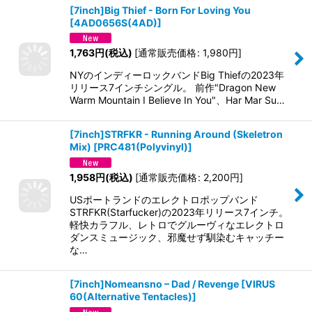
[7inch]Big Thief - Born For Loving You
[
4AD0656S(4AD)
]
1,763
円
(税込)
[
通常販売価格
:
1,980
円
]
NYのインディーロックバンドBig Thiefの2023年
リリース7インチシングル。 前作"Dragon New
Warm Mountain I Believe In You"、Har Mar Su…
[7inch]STRFKR - Running Around (Skeletron
Mix)
[
PRC481(Polyvinyl)
]
1,958
円
(税込)
[
通常販売価格
:
2,200
円
]
USポートランドのエレクトロポップバンド
STRFKR(Starfucker)の2023年リリース7インチ。
軽快カラフル、レトロでグルーヴィなエレクトロ
ダンスミュージック、邪魔せず馴染むキャッチー
な…
[7inch]Nomeansno – Dad / Revenge
[
VIRUS
60(Alternative Tentacles)
]