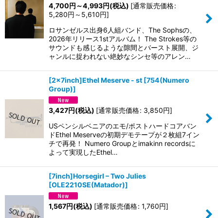
4,700
円
～4,993
円
(税込)
[
通常販売価格
:
5,280
円
～5,610
円
]
ロサンゼルス出身6人組バンド、The Sophsの、
2026年リリース1stアルバム！ The Strokes等の
サウンドも感じるような隙間とバースト展開、ジ
ャンルに捉われない絶妙なシンセ等のアレン…
[2×7inch]Ethel Meserve - st
[
754(Numero
Group)
]
3,427
円
(税込)
[
通常販売価格
:
3,850
円
]
USペンシルベニアのエモ/ポストハードコアバン
ドEthel Meserveの初期デモテープが２枚組7イン
チで再発！ Numero Groupとimakinn recordsに
よって実現したEthel…
[7inch]Horsegirl – Two Julies
[
OLE2210SE(Matador)
]
1,567
円
(税込)
[
通常販売価格
:
1,760
円
]