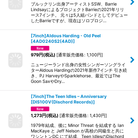
ブルックリン出身アーティストSSW、Barrie
LindsayによるプロジェクトBarrieの2021年リリ
ース7インチ。 元々は5人組バンドとしてデビュー
したBarrieですが、現在はソロプロジ…
[7inch]Aldous Harding - Old Peel
[
4AD0240S2(4AD)
]
979
円
(税込)
[
通常販売価格
:
1,100
円
]
ニュージーランド出身の女性シンガーソングライ
ターAldous Hardingの2021年新作7インチ 引き続
き、PJ HarveyやSparklehorse、最近ではThe
Goon SaxやDry…
[7inch]The Teen Idles – Anniversary
[
DIS100V(Dischord Records)
]
1,273
円
(税込)
[
通常販売価格
:
1,430
円
]
1979年結成、後に Minor Threat を結成する Ian
MacKaye と Jeff Nelson が高校の同級生と共に
ワシントンDC にて結成、Teen IdlesのDischord