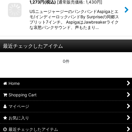
1,273
円
(税込)
[
通常販売価格
:
1,430
円
]
USニュージャージーのパンクバンドAspigaとエ
モ/インディーロックバンドBy Surpriseの同郷ス
プリット7インチ。 AspigaはJawbreakerライク
な哀愁パンクサウンド、声もたまり…
最近チェックしたアイテム
0件
Home
Shopping Cart
マイページ
お気に入り
最近チェックしたアイテム