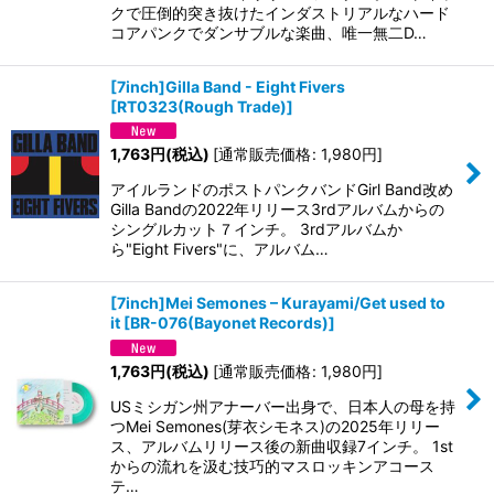
クで圧倒的突き抜けたインダストリアルなハード
コアパンクでダンサブルな楽曲、唯一無二D…
[7inch]Gilla Band - Eight Fivers
[
RT0323(Rough Trade)
]
1,763
円
(税込)
[
通常販売価格
:
1,980
円
]
アイルランドのポストパンクバンドGirl Band改め
Gilla Bandの2022年リリース3rdアルバムからの
シングルカット７インチ。 3rdアルバムか
ら"Eight Fivers"に、アルバム…
[7inch]Mei Semones – Kurayami/Get used to
it
[
BR-076(Bayonet Records)
]
1,763
円
(税込)
[
通常販売価格
:
1,980
円
]
USミシガン州アナーバー出身で、日本人の母を持
つMei Semones(芽衣シモネス)の2025年リリー
ス、アルバムリリース後の新曲収録7インチ。 1st
からの流れを汲む技巧的マスロッキンアコース
テ…