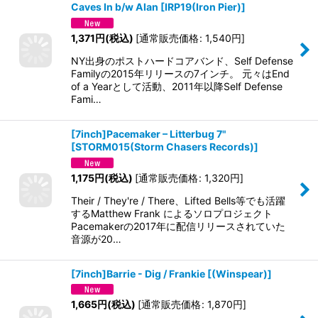
Caves In b/w Alan
[
IRP19(Iron Pier)
]
1,371
円
(税込)
[
通常販売価格
:
1,540
円
]
NY出身のポストハードコアバンド、Self Defense
Familyの2015年リリースの7インチ。 元々はEnd
of a Yearとして活動、2011年以降Self Defense
Fami…
[7inch]Pacemaker – Litterbug 7"
[
STORM015(Storm Chasers Records)
]
1,175
円
(税込)
[
通常販売価格
:
1,320
円
]
Their / They're / There、Lifted Bells等でも活躍
するMatthew Frank によるソロプロジェクト
Pacemakerの2017年に配信リリースされていた
音源が20…
[7inch]Barrie - Dig / Frankie
[
(Winspear)
]
1,665
円
(税込)
[
通常販売価格
:
1,870
円
]