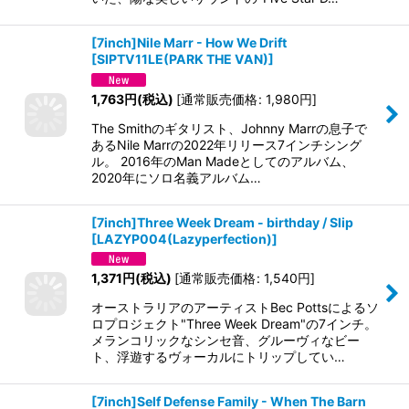
[7inch]Nile Marr - How We Drift
[
SIPTV11LE(PARK THE VAN)
]
1,763
円
(税込)
[
通常販売価格
:
1,980
円
]
The Smithのギタリスト、Johnny Marrの息子で
あるNile Marrの2022年リリース7インチシング
ル。 2016年のMan Madeとしてのアルバム、
2020年にソロ名義アルバム…
[7inch]Three Week Dream - birthday / Slip
[
LAZYP004(Lazyperfection)
]
1,371
円
(税込)
[
通常販売価格
:
1,540
円
]
オーストラリアのアーティストBec Pottsによるソ
ロプロジェクト"Three Week Dream"の7インチ。
メランコリックなシンセ音、グルーヴィなビー
ト、浮遊するヴォーカルにトリップしてい…
[7inch]Self Defense Family - When The Barn