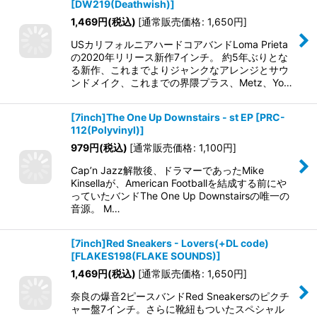
[
DW219(Deathwish)
]
1,469
円
(税込)
[
通常販売価格
:
1,650
円
]
USカリフォルニアハードコアバンドLoma Prieta
の2020年リリース新作7インチ。 約5年ぶりとな
る新作、これまでよりジャンクなアレンジとサウ
ンドメイク、これまでの界隈プラス、Metz、Yo…
[7inch]The One Up Downstairs - st EP
[
PRC-
112(Polyvinyl)
]
979
円
(税込)
[
通常販売価格
:
1,100
円
]
Cap’n Jazz解散後、ドラマーであったMike
Kinsellaが、American Footballを結成する前にや
っていたバンドThe One Up Downstairsの唯一の
音源。 M…
[7inch]Red Sneakers - Lovers(+DL code)
[
FLAKES198(FLAKE SOUNDS)
]
1,469
円
(税込)
[
通常販売価格
:
1,650
円
]
奈良の爆音2ピースバンドRed Sneakersのピクチ
ャー盤7インチ。さらに靴紐もついたスペシャル