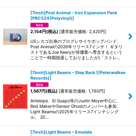
[7inch]Post Animal - Iron Expansion Pack
[
PRC524(Polyvinyl)
]
2,154
円
(税込)
[
通常販売価格
:
2,420
円
]
USシカゴ出身のプログレサイケポップバンド、
Post Animalの2026年リリース7インチ！ ギタリ
ストであるJoe Keeryが俳優業へ専念するという
ことで一時期脱退しておりましたが(「ストレ…
[7inch]Light Beams – Step Back
[
(Peterwalkee
Records)
]
1,567
円
(税込)
[
通常販売価格
:
1,760
円
]
Antelope、El Guapo等のJustin Moyer中心に、
Bed MakerやSensor Ghostのメンバーも参加、
Light Beamsの2025年リリース7インチシング
ル。 20…
[7inch]Light Beams – Emulate