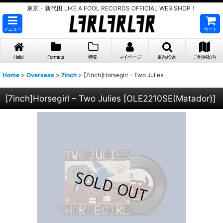
東京・新代田 LIKE A FOOL RECORDS OFFICIAL WEB SHOP！
メニュー
カート
Hello!
Formats
特集
マイページ
商品検索
ご利用案内
Home
>
Overseas
>
7inch
>
[7inch]Horsegirl – Two Julies
[7inch]Horsegirl – Two Julies
[
OLE2210SE(Matador)
]