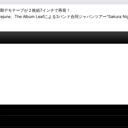
eの初期デモテープが２枚組7インチで再発！
rve、Jejune、The Album Leafによる3バンド合同ジャパンツアー"Sakur