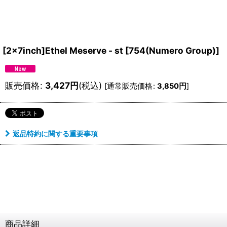
[2×7inch]Ethel Meserve - st
[
754(Numero Group)
]
販売価格
:
3,427
円
(税込)
[
通常販売価格
:
3,850
円
]
返品特約に関する重要事項
商品詳細