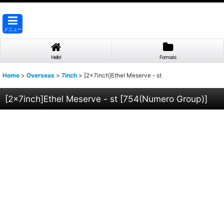
メニュー
Hello!
Formats
Home
>
Overseas
>
7inch
>
[2×7inch]Ethel Meserve - st
[2×7inch]Ethel Meserve - st
[
754(Numero Group)
]