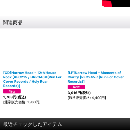
関連商品
[CD]Narrow Head ‎– 12th House
[LP]Narrow Head ‎– Moments of
Rock
[
RFC215 / HRR346V(Run For
Clarity
[
RFC245-1(Run For Cover
Cover Records / Holy Roar
Records)
]
Records)
]
3,916
円
(税込)
1,763
円
(税込)
[
通常販売価格
:
4,400
円
]
[
通常販売価格
:
1,980
円
]
最近チェックしたアイテム