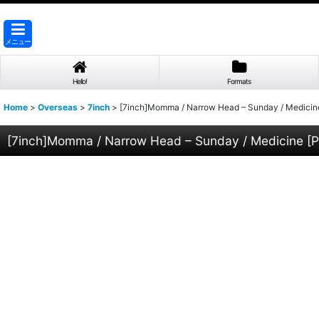
メニュー
Hello!
Formats
Home
>
Overseas
>
7inch
>
[7inch]Momma / Narrow Head – Sunday / Medicin
[7inch]Momma / Narrow Head – Sunday / Medicine
[
P