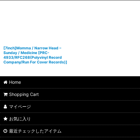
[7inch]Momma / Narrow Head –
Sunday / Medicine
[
PRC-
4933/RFC268(Polyvinyl Record
Company/Run For Cover Records)
]
Home
Shopping Cart
マイページ
お気に入り
最近チェックしたアイテム