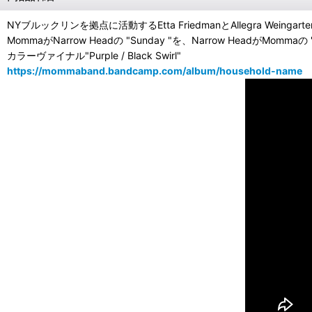
NYブルックリンを拠点に活動するEtta FriedmanとAllegra W
MommaがNarrow Headの "Sunday "を、Narrow Hea
カラーヴァイナル"Purple / Black Swirl"
https://mommaband.bandcamp.com/album/household-name