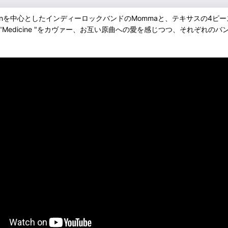
eingartenを中心としたインディーロックバンドのMommaと、テキサスの4
dがMommaの "Medicine "をカヴァー、お互い原曲への愛を感じつつ、それ