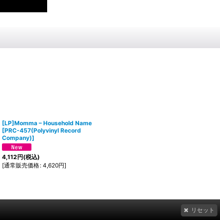
[LP]Momma – Household Name
[
PRC-457(Polyvinyl Record
Company)
]
4,112
円
(税込)
[
通常販売価格
:
4,620
円
]
リセット