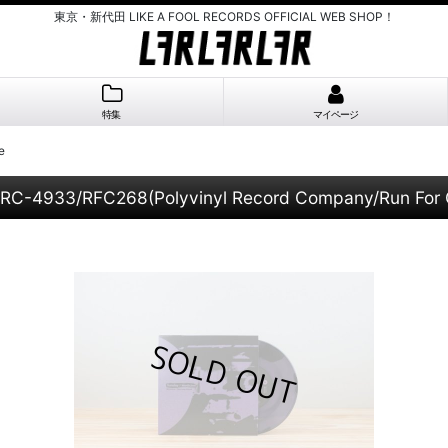
東京・新代田 LIKE A FOOL RECORDS OFFICIAL WEB SHOP！
特集
マイページ
e
RC-4933/RFC268(Polyvinyl Record Company/Run For 