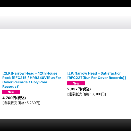
[2LP]Narrow Head ‎– 12th House
[LP]Narrow Head ‎– Satisfaction
Rock
[
RFC215 / HRR346V(Run For
[
RFC227(Run For Cover Records)
]
Cover Records / Holy Roar
Records)
]
2,937
円
(税込)
[
通常販売価格
:
3,300
円
]
4,700
円
(税込)
[
通常販売価格
:
5,280
円
]