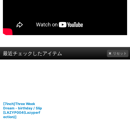
最近チェックしたアイテム
リセット
[7inch]Three Week
Dream - birthday / Slip
[
LAZYP004(Lazyperf
ection)
]