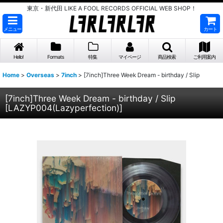
東京・新代田 LIKE A FOOL RECORDS OFFICIAL WEB SHOP！
メニュー
カート
Hello!
Formats
特集
マイページ
商品検索
ご利用案内
Home
>
Overseas
>
7inch
>
[7inch]Three Week Dream - birthday / Slip
[7inch]Three Week Dream - birthday / Slip
[
LAZYP004(Lazyperfection)
]