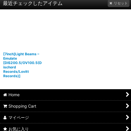
最近チェックしたアイテム
リセット
[7inch]Light Beams –
Emulate
[
DIS200.5/OV100.5(D
ischord
Records/Lovitt
Records)
]
Home
Shopping Cart
マイページ
お気に入り