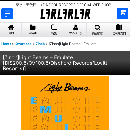
東京・新代田 LIKE A FOOL RECORDS OFFICIAL WEB SHOP！
メニュー
カート
Hello!
Formats
特集
マイページ
商品検索
ご利用案内
Home
>
Overseas
>
7inch
>
[7inch]Light Beams – Emulate
[7inch]Light Beams – Emulate
[
DIS200.5/OV100.5(Dischord Records/Lovitt
Records)
]