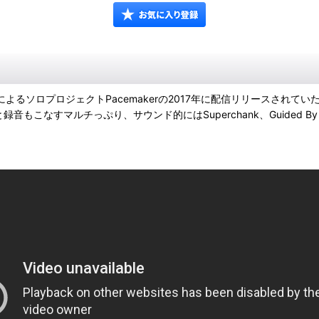
atthew Frank によるソロプロジェクトPacemakerの2017年に配信リリース
ス、自ら演奏と録音もこなすマルチっぷり、サウンド的にはSuperchank、Guide