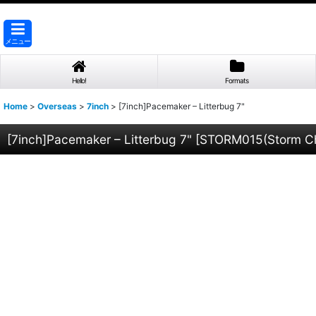
メニュー
Hello!
Formats
Home
>
Overseas
>
7inch
>
[7inch]Pacemaker – Litterbug 7"
[7inch]Pacemaker – Litterbug 7"
[
STORM015(Storm Ch