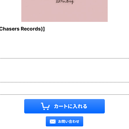
hasers Records)
]