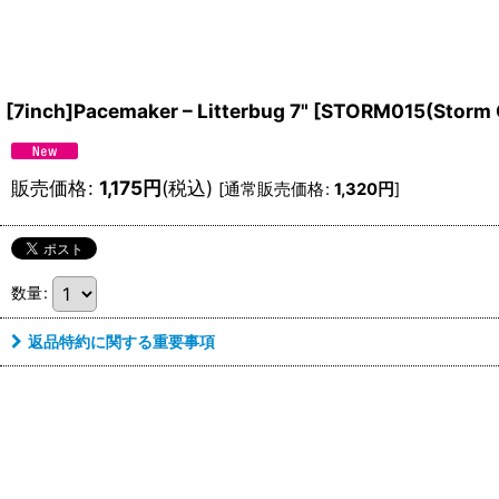
[7inch]Pacemaker – Litterbug 7"
[
STORM015(Storm C
販売価格
:
1,175
円
(税込)
[
通常販売価格
:
1,320
円
]
数量
:
返品特約に関する重要事項