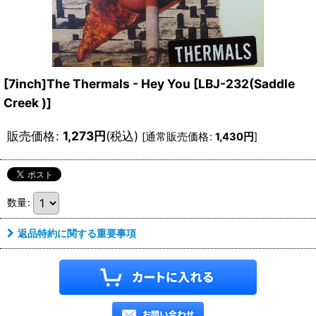
[7inch]The Thermals - Hey You
[
LBJ-232(Saddle
Creek )
]
販売価格
:
1,273
円
(税込)
[
通常販売価格
:
1,430
円
]
数量
:
返品特約に関する重要事項