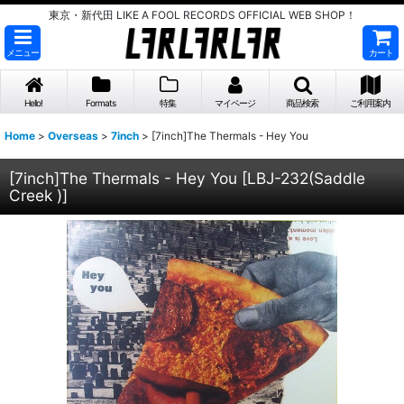
東京・新代田 LIKE A FOOL RECORDS OFFICIAL WEB SHOP！
メニュー
カート
Hello!
Formats
特集
マイページ
商品検索
ご利用案内
Home
>
Overseas
>
7inch
>
[7inch]The Thermals - Hey You
[7inch]The Thermals - Hey You
[
LBJ-232(Saddle
Creek )
]