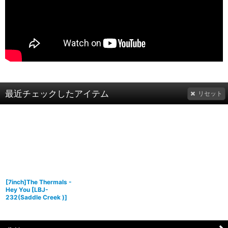
最近チェックしたアイテム
リセット
[7inch]The Thermals -
Hey You
[
LBJ-
232(Saddle Creek )
]