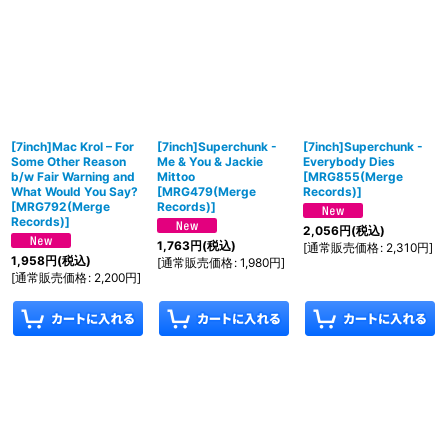
[7inch]Mac Krol – For
[7inch]Superchunk -
[7inch]Superchunk -
Some Other Reason
Me & You & Jackie
Everybody Dies
b/w Fair Warning and
Mittoo
[
MRG855(Merge
What Would You Say?
[
MRG479(Merge
Records)
]
[
MRG792(Merge
Records)
]
Records)
]
2,056
円
(税込)
1,763
円
(税込)
[
通常販売価格
:
2,310
円
]
1,958
円
(税込)
[
通常販売価格
:
1,980
円
]
[
通常販売価格
:
2,200
円
]