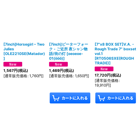
[7inch]Horsegirl – Two
[7inch]ピーターフォー
[7"x8 BOX SET]V.A. -
Julies
ク - ご近所 夜シャン物
Rough Trade 7" boxset
[
OLE2210SE(Matador)
語/街の灯
[
oeoeoe-
vol.1
]
01(ööö)
]
[
RT0506SXE(ROUGH
TRADE)
]
1,567
円
(税込)
1,469
円
(税込)
17,720
円
(税込)
[
通常販売価格
:
1,760
円
]
[
通常販売価格
:
1,650
円
]
[
通常販売価格
:
19,910
円
]