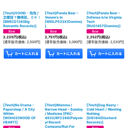
[7inch]VOOID - 泡泡 /
[7inch]Panda Bear –
[7inch]Panda Bear –
怎麼說？懶得說。ＯＫ！
Venom's In
Defense b/w Virginia
[
BRRCD126(Big
[
WIGLP533X(Domino)
Tech
Romantic Records)
]
]
[
RUG1457(Domino)
]
2,225
円
(税込)
2,751
円
(税込)
2,252
円
(税込)
[
通常販売価格
:
2,500
円
]
[
通常販売価格
:
3,090
円
]
[
通常販売価格
:
2,530
円
]
[7inch]No Drama -
[7inch]Momma /
[7inch]Dag Nasty –
Papershop / A City
Narrow Head – Sunday
Cold Heart / Wanting
Within
/ Medicine
[
PRC-
Nothing
[
WOH03(WOOD OF
4933/RFC268(Polyvin
[
DIS184(Dischord
HEART)
]
yl Record
Records)
]
Company/Run For