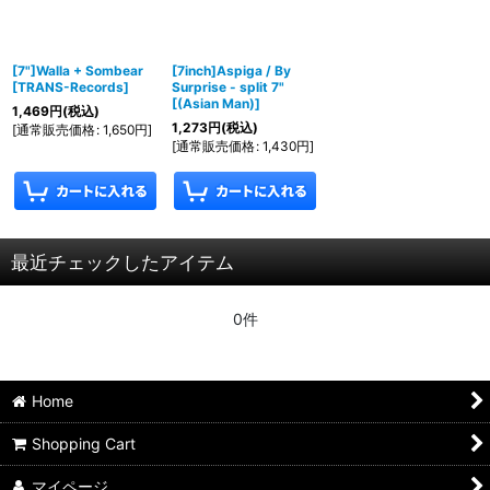
[7"]Walla + Sombear
[7inch]Aspiga / By
[
TRANS-Records
]
Surprise - split 7"
[
(Asian Man)
]
1,469
円
(税込)
1,273
円
(税込)
[
通常販売価格
:
1,650
円
]
[
通常販売価格
:
1,430
円
]
最近チェックしたアイテム
0件
Home
Shopping Cart
マイページ