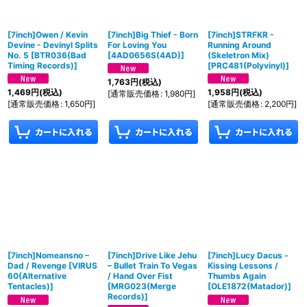
[7inch]Owen / Kevin
[7inch]Big Thief - Born
[7inch]STRFKR -
Devine - Devinyl Splits
For Loving You
Running Around
No. 5
[
BTR036(Bad
[
4AD0656S(4AD)
]
(Skeletron Mix)
Timing Records)
]
[
PRC481(Polyvinyl)
]
1,763
円
(税込)
1,469
円
(税込)
1,958
円
(税込)
[
通常販売価格
:
1,980
円
]
[
通常販売価格
:
1,650
円
]
[
通常販売価格
:
2,200
円
]
[7inch]Nomeansno –
[7inch]Drive Like Jehu
[7inch]Lucy Dacus -
Dad / Revenge
[
VIRUS
– Bullet Train To Vegas
Kissing Lessons /
60(Alternative
/ Hand Over Fist
Thumbs Again
Tentacles)
]
[
MRG023(Merge
[
OLE1872(Matador)
]
Records)
]