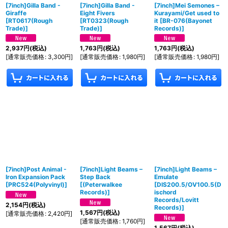
[7inch]Gilla Band -
[7inch]Gilla Band -
[7inch]Mei Semones –
Giraffe
Eight Fivers
Kurayami/Get used to
[
RT0617(Rough
[
RT0323(Rough
it
[
BR-076(Bayonet
Trade)
]
Trade)
]
Records)
]
2,937
円
(税込)
1,763
円
(税込)
1,763
円
(税込)
[
通常販売価格
:
3,300
円
]
[
通常販売価格
:
1,980
円
]
[
通常販売価格
:
1,980
円
]
[7inch]Post Animal -
[7inch]Light Beams –
[7inch]Light Beams –
Iron Expansion Pack
Step Back
Emulate
[
PRC524(Polyvinyl)
]
[
(Peterwalkee
[
DIS200.5/OV100.5(D
Records)
]
ischord
Records/Lovitt
2,154
円
(税込)
Records)
]
1,567
円
(税込)
[
通常販売価格
:
2,420
円
]
[
通常販売価格
:
1,760
円
]
1,567
円
(税込)