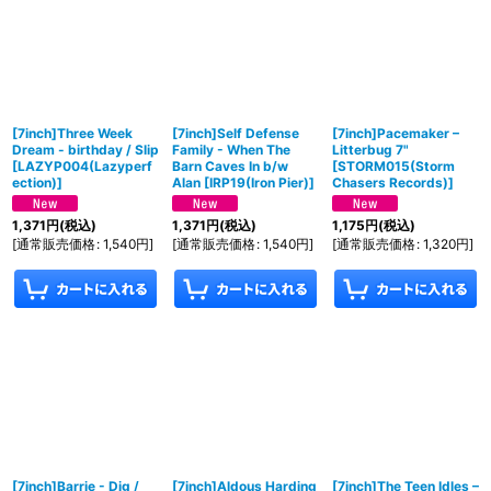
[7inch]Three Week
[7inch]Self Defense
[7inch]Pacemaker –
Dream - birthday / Slip
Family - When The
Litterbug 7"
[
LAZYP004(Lazyperf
Barn Caves In b/w
[
STORM015(Storm
ection)
]
Alan
[
IRP19(Iron Pier)
]
Chasers Records)
]
1,371
円
(税込)
1,371
円
(税込)
1,175
円
(税込)
[
通常販売価格
:
1,540
円
]
[
通常販売価格
:
1,540
円
]
[
通常販売価格
:
1,320
円
]
[7inch]Barrie - Dig /
[7inch]Aldous Harding
[7inch]The Teen Idles –