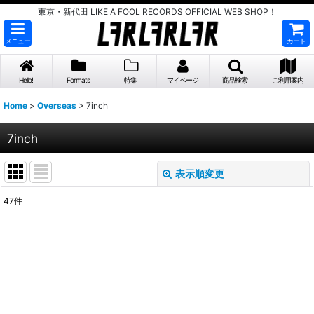
東京・新代田 LIKE A FOOL RECORDS OFFICIAL WEB SHOP！
メニュー
カート
Hello!
Formats
特集
マイページ
商品検索
ご利用案内
Home
>
Overseas
>
7inch
7inch
表示順変更
閉じる
47
件
表示数
:
並び順
:
絞り込む