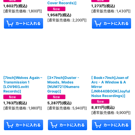
Cover Records)
]
1,602
円
(税込)
1,273
円
(税込)
[
通常販売価格
:
1,800
円
]
[
通常販売価格
:
1,430
円
]
1,958
円
(税込)
[
通常販売価格
:
2,200
円
]
[7inch]Wolves Again –
[3×7inch]Duster -
[ Book+7inch]Joan of
Transmission 1
Moods, Modes
Arc - A Window & A
[
LOV96(Lovitt
[
NUM721(Numero
Mirror
Records)
]
Group)
]
[
JNR440BOOK(Joyful
Noise Recordings)
]
1,763
円
(税込)
5,287
円
(税込)
8,811
円
(税込)
[
通常販売価格
:
1,980
円
]
[
通常販売価格
:
5,940
円
]
[
通常販売価格
:
9,900
円
]