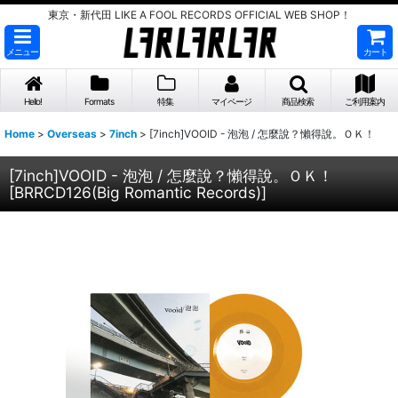
東京・新代田 LIKE A FOOL RECORDS OFFICIAL WEB SHOP！
メニュー
カート
Hello!
Formats
特集
マイページ
商品検索
ご利用案内
Home
>
Overseas
>
7inch
>
[7inch]VOOID - 泡泡 / 怎麼說？懶得說。ＯＫ！
[7inch]VOOID - 泡泡 / 怎麼說？懶得說。ＯＫ！
[
BRRCD126(Big Romantic Records)
]