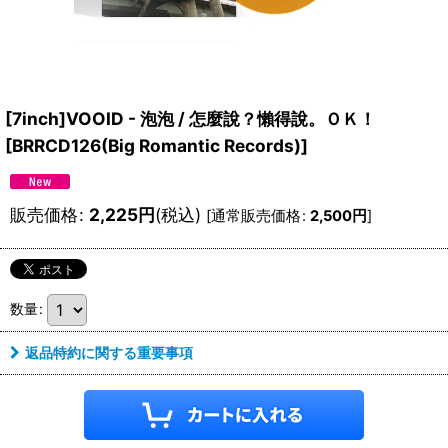
[7inch]VOOID - 泡泡 / 怎麼說？懶得說。ＯＫ！
[
BRRCD126(Big Romantic Records)
]
販売価格
:
2,225
円
(税込)
[
通常販売価格
:
2,500
円
]
数量
:
返品特約に関する重要事項