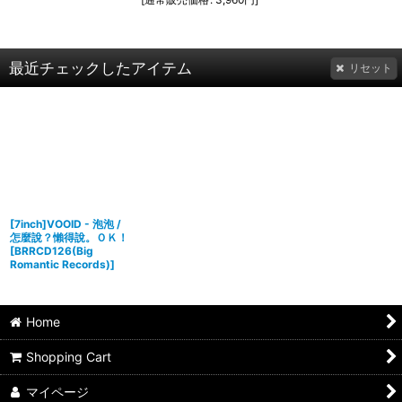
最近チェックしたアイテム
リセット
[7inch]VOOID - 泡泡 /
怎麼說？懶得說。ＯＫ！
[
BRRCD126(Big
Romantic Records)
]
Home
Shopping Cart
マイページ