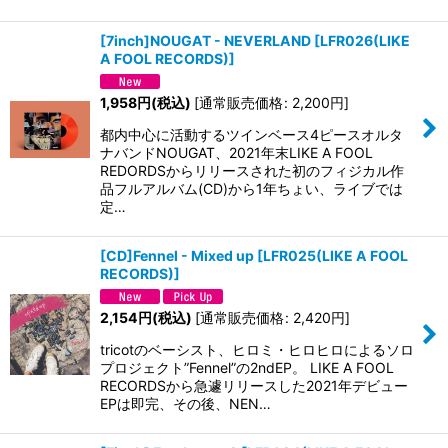
[7inch]NOUGAT - NEVERLAND
[
LFR026(LIKE
A FOOL RECORDS)
]
1,958
円
(税込)
[
通常販売価格
:
2,200
円
]
都内中心に活動するツインベース4ピースオルタ
ナバンドNOUGAT、2021年末LIKE A FOOL
REDORDSからリリースされた初のフィジカル作
品フルアルバム(CD)から1年ちょい、ライブでは
定…
[CD]Fennel - Mixed up
[
LFR025(LIKE A FOOL
RECORDS)
]
2,154
円
(税込)
[
通常販売価格
:
2,420
円
]
tricotのベーシスト、ヒロミ・ヒロヒロによるソロ
プロジェクト”Fennel”の2ndEP。 LIKE A FOOL
RECORDSから急遽リリースした2021年デビュー
EPは即完、その後、NEN…