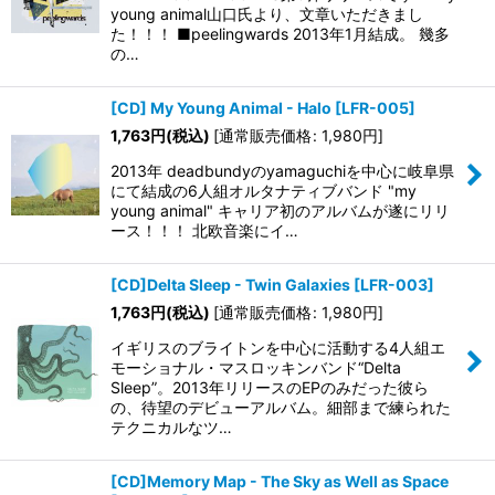
young animal山口氏より、文章いただきまし
た！！！ ■peelingwards 2013年1月結成。 幾多
の…
[CD] My Young Animal - Halo
[
LFR-005
]
1,763
円
(税込)
[
通常販売価格
:
1,980
円
]
2013年 deadbundyのyamaguchiを中心に岐阜県
にて結成の6人組オルタナティブバンド "my
young animal" キャリア初のアルバムが遂にリリ
ース！！！ 北欧音楽にイ…
[CD]Delta Sleep - Twin Galaxies
[
LFR-003
]
1,763
円
(税込)
[
通常販売価格
:
1,980
円
]
イギリスのブライトンを中心に活動する4人組エ
モーショナル・マスロッキンバンド“Delta
Sleep”。2013年リリースのEPのみだった彼ら
の、待望のデビューアルバム。細部まで練られた
テクニカルなツ…
[CD]Memory Map - The Sky as Well as Space