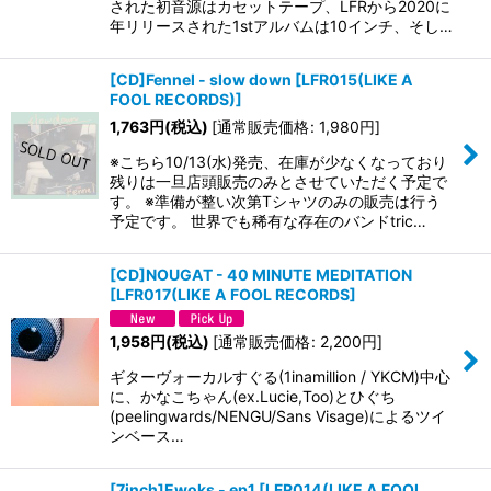
された初音源はカセットテープ、LFRから2020に
年リリースされた1stアルバムは10インチ、そし…
[CD]Fennel - slow down
[
LFR015(LIKE A
FOOL RECORDS)
]
1,763
円
(税込)
[
通常販売価格
:
1,980
円
]
※こちら10/13(水)発売、在庫が少なくなっており
残りは一旦店頭販売のみとさせていただく予定で
す。 ※準備が整い次第Tシャツのみの販売は行う
予定です。 世界でも稀有な存在のバンドtric…
[CD]NOUGAT - 40 MINUTE MEDITATION
[
LFR017(LIKE A FOOL RECORDS
]
1,958
円
(税込)
[
通常販売価格
:
2,200
円
]
ギターヴォーカルすぐる(1inamillion / YKCM)中心
に、かなこちゃん(ex.Lucie,Too)とひぐち
(peelingwards/NENGU/Sans Visage)によるツイ
ンベース…
[7inch]Ewoks - ep1
[
LFR014(LIKE A FOOL