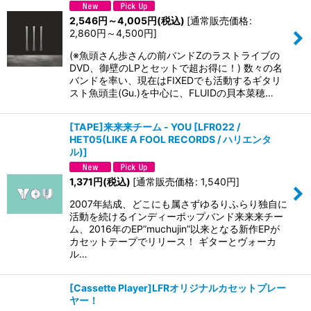
2,546
円
～4,005
円
(税込)
[
通常販売価格
:
2,860
円
～4,500
円
]
(※魚頭さん歩さんの前バンドZのラストライブの
DVD、御壁のLPとセットで超お得に！) 数々の名
バンドを率い、現在はFIXEDでも活動するギタリ
スト魚頭圭(Gu.)を中心に、FLUIDの貝本菜穂…
[TAPE]来来来チーム - YOU
[
LFR022 /
HET05(LIKE A FOOL RECORDS / ハリエンタ
ル)
]
1,371
円
(税込)
[
通常販売価格
:
1,540
円
]
2007年結成、どこにも属さずゆるりふらり独自に
活動を続けるインディーポップバンド来来来チー
ム、2016年のEP”muchujin”以来となる新作EPが
カセットテープでリリース！ ギターとヴォーカ
ル…
[Cassette Player]LFRオリジナルカセットプレー
ヤー！