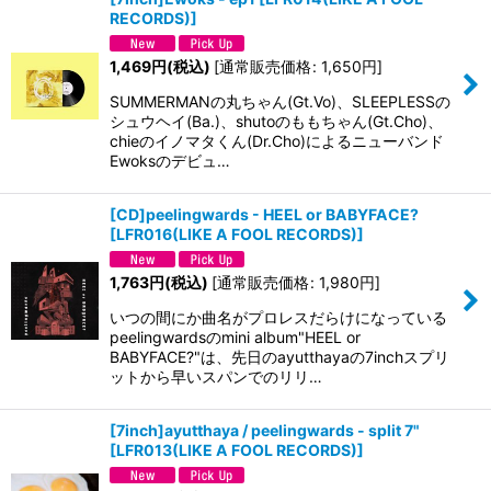
RECORDS)
]
1,469
円
(税込)
[
通常販売価格
:
1,650
円
]
SUMMERMANの丸ちゃん(Gt.Vo)、SLEEPLESSの
シュウヘイ(Ba.)、shutoのももちゃん(Gt.Cho)、
chieのイノマタくん(Dr.Cho)によるニューバンド
Ewoksのデビュ…
[CD]peelingwards - HEEL or BABYFACE?
[
LFR016(LIKE A FOOL RECORDS)
]
1,763
円
(税込)
[
通常販売価格
:
1,980
円
]
いつの間にか曲名がプロレスだらけになっている
peelingwardsのmini album"HEEL or
BABYFACE?"は、先日のayutthayaの7inchスプリ
ットから早いスパンでのリリ…
[7inch]ayutthaya / peelingwards - split 7"
[
LFR013(LIKE A FOOL RECORDS)
]