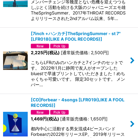
メンバーチェンジ等幾度とない危機を迎えつつも
しぶとく活動を続ける大阪のジャパニーズエモ雄
TheSpringSummer、2017年THROAT RECORDS
よりリリースされた2ndアルバム以来、5年…
[7inch +ハンカチ]TheSpringSummer - st 7"
[
LFR018(LIKE A FOOL RECORDS)
]
2,225
円
(税込)
[
通常販売価格
:
2,500
円
]
こちらLFRのみのハンカチと7インチのセットで
す。 2022年1月に静岡で友人がオープンした
bluestで早速プリントしていただきました！めち
ゃくちゃ可愛いです。 限定30セットです。 メン
バー…
[CD]Forbear - 4songs
[
LFR019(LIKE A FOOL
RECORDS)
]
1,469
円
(税込)
[
通常販売価格
:
1,650
円
]
都内中心に活動する男女混成4ピースバンド
Forbearの2022年リリースEP。 2019年リリース