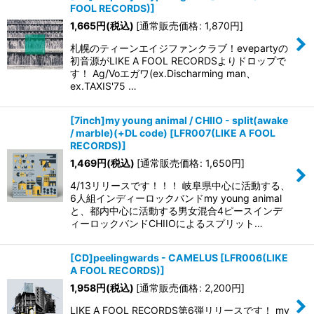
FOOL RECORDS)
]
1,665
円
(税込)
[
通常販売価格
:
1,870
円
]
札幌のティーンエイジファンクラブ！evepartyの
初音源がLIKE A FOOL RECORDSよりドロップで
す！ Ag/Voエガワ(ex.Discharming man、
ex.TAXIS'75 …
[7inch]my young animal / CHIIO - split(awake
/ marble)(+DL code)
[
LFR007(LIKE A FOOL
RECORDS)
]
1,469
円
(税込)
[
通常販売価格
:
1,650
円
]
4/13リリースです！！！ 岐阜県中心に活動する、
6人組インディーロックバンドmy young animal
と、都内中心に活動する男女混合4ピースインデ
ィーロックバンドCHIIOによるスプリット…
[CD]peelingwards - CAMELUS
[
LFR006(LIKE
A FOOL RECORDS)
]
1,958
円
(税込)
[
通常販売価格
:
2,200
円
]
LIKE A FOOL RECORDS第6弾リリースです！ my