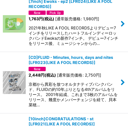
[7inch] Ewoks - ep2
[
LFR024(LIKE A FOOL
RECORDS)
]
1,763
円
(税込)
[
通常販売価格
:
1,980
円
]
2021年秋LIKE A FOOL RECORDSよりデビュー7
インチをリリースしたハートフルインディーロッ
クバンドEwoksの新作7インチ。 デビュー7インチ
をリリース後、ミュージシャンからの…
[CD]FLUID - Minutes, hours, days and nites
[
LFR023(LIKE A FOOL RECORDS)
]
2,448
円
(税込)
[
通常販売価格
:
2,750
円
]
京都から異彩を放つオルタナティブパンクバン
ド、FLUIDの約10年ぶりとなる4thアルバムをリ
リース。 2001年結成、これまで3枚のアルバムを
リリース、幾度かメンバーチェンジを経て、貝本
菜穂…
[10inch]CONGRATULATIONS - st
[
LFR021(LIKE A FOOL RECORDS)
]