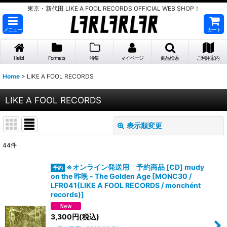
東京・新代田 LIKE A FOOL RECORDS OFFICIAL WEB SHOP！
メニュー
カート
Hello!
Formats
特集
マイページ
商品検索
ご利用案内
Home
>
LIKE A FOOL RECORDS
LIKE A FOOL RECORDS
表示順変更
閉じる
44
件
表示数
:
※オンライン発送用 予約商品 [CD] mudy
on the 昨晩 - The Golden Age
[
MONC30 /
並び順
:
LFR041(LIKE A FOOL RECORDS / monchént
records)
]
絞り込む
3,300
円
(税込)