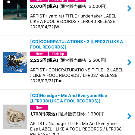
2,670
円
(税込)
[
通常販売価格
:
3,000
円
]
ARTIST : yard rat TITLE : undertaker LABEL :
LIKE A FOOL RECORDS / LFR040 RELEASE :
2026/04/22(W…
[CD]CONGRATULATIONS - 2
[
LFR037(LIKE A
FOOL RECORDS)
]
2,225
円
(税込)
[
通常販売価格
:
2,500
円
]
ARTIST : CONGRATURATIONS TITLE : 2 LABEL
: LIKE A FOOL RECORDS / LFR037 RELEASE :
2026/03/31(Tue…
[CD]No edge - Me And Everyone Else
[
LFR038(LIKE A FOOL RECORDS)
]
1,763
円
(税込)
[
通常販売価格
:
1,980
円
]
ARTIST : No edge TITLE : Me And Everyone
Else LABEL : LIKE A FOOL RECORDS / LFR038
RELEASE : 202…