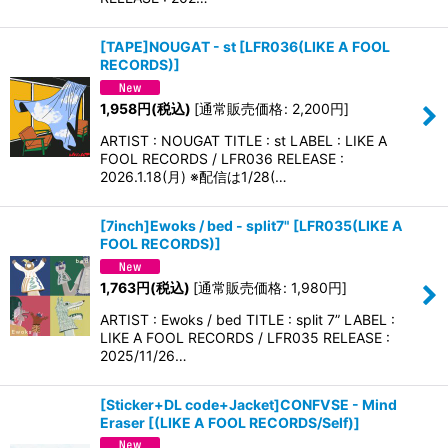
[TAPE]NOUGAT - st
[
LFR036(LIKE A FOOL
RECORDS)
]
1,958
円
(税込)
[
通常販売価格
:
2,200
円
]
ARTIST : NOUGAT TITLE : st LABEL : LIKE A
FOOL RECORDS / LFR036 RELEASE :
2026.1.18(月) ※配信は1/28(…
[7inch]Ewoks / bed - split7"
[
LFR035(LIKE A
FOOL RECORDS)
]
1,763
円
(税込)
[
通常販売価格
:
1,980
円
]
ARTIST : Ewoks / bed TITLE : split 7” LABEL :
LIKE A FOOL RECORDS / LFR035 RELEASE :
2025/11/26…
[Sticker+DL code+Jacket]CONFVSE - Mind
Eraser
[
(LIKE A FOOL RECORDS/Self)
]