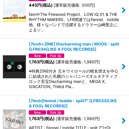
445
円
(税込)
[
通常販売価格
:
500
円
]
famやThe Firewood Project、LOW IQ 01 & THE
RHYTHM MAKERS、LFR関連ではFennel、toddle
他、様々なバンドで活躍するドラマー山崎聖之に
よるソ…
[7inch+ZINE] Discharming man / MOOS - split
[
LFR034(LIKE A FOOL RECORDS)
]
1,763
円
(税込)
[
通常販売価格
:
1,980
円
]
※特典ZINE付き 元キウイロールの蛯名啓太を中心
に結成された札幌のジャパニーズオルタナティブ
ロック至宝Discharming manと、MEGA X,
V/ACATION, Thiiird Pla…
[7inch]Fennel / toddle - split7"
[
LFR033(LIKE
A FOOL RECORDS)
]
1,763
円
(税込)
[
通常販売価格
:
1,980
円
]
ARTIST : Fennel / toddle TITLE : split 7”(+DL