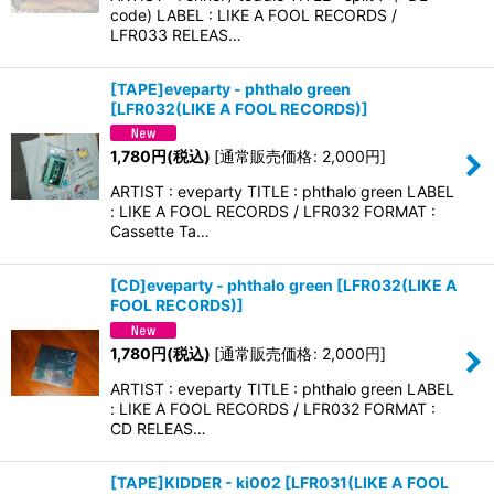
code) LABEL : LIKE A FOOL RECORDS /
LFR033 RELEAS…
[TAPE]eveparty - phthalo green
[
LFR032(LIKE A FOOL RECORDS)
]
1,780
円
(税込)
[
通常販売価格
:
2,000
円
]
ARTIST : eveparty TITLE : phthalo green LABEL
: LIKE A FOOL RECORDS / LFR032 FORMAT :
Cassette Ta…
[CD]eveparty - phthalo green
[
LFR032(LIKE A
FOOL RECORDS)
]
1,780
円
(税込)
[
通常販売価格
:
2,000
円
]
ARTIST : eveparty TITLE : phthalo green LABEL
: LIKE A FOOL RECORDS / LFR032 FORMAT :
CD RELEAS…
[TAPE]KIDDER - ki002
[
LFR031(LIKE A FOOL