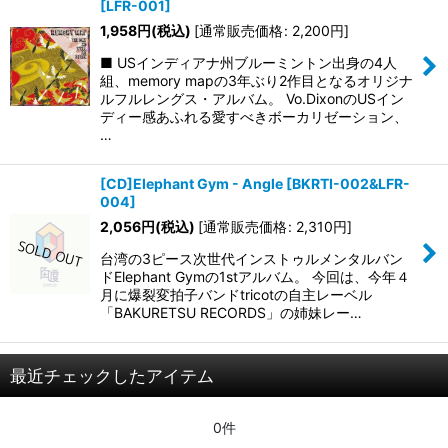
[
LFR-001
]
1,958
円
(税込)
[
通常販売価格
:
2,200
円
]
■ USインディアナ州ブルーミントン出身の4人
組、memory mapの3年ぶり2作目となるオリジナ
ルフルレングス・アルバム。 Vo.DixonのUSイン
ディー感あふれる愛すべきボーカリゼーション、
…
[CD]Elephant Gym - Angle
[
BKRTI-002&LFR-
004
]
2,056
円
(税込)
[
通常販売価格
:
2,310
円
]
台湾の3ピース次世代インストゥルメンタルバン
ドElephant Gymの1stアルバム。 今回は、今年４
月に爆裂変拍子バンドtricotの自主レーベル
「BAKURETSU RECORDS」の姉妹レー…
最近チェックしたアイテム
0件