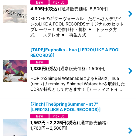
4,895
円
(税込)
[
通常販売価格
:
5,500
円
]
KIDDERのギターヴォーカル、たなべさんデザイ
ンのLIKE A FOOL RECORDSオリジナルカセット
プレーヤー！ 動作仕様・規格 ⚫︎ トラック方
式 ：ステレオ ⚫︎ 再生方式 …
[TAPE]Eupholks - hua
[
LFR20(LIKE A FOOL
RECORDS)
]
1,335
円
(税込)
[
通常販売価格
:
1,500
円
]
HOPIのShimpei WatanabeによるREMIX、hua
(remix) / remix by Shimpei Watanabeを収録した
CDRが特典として付きます！ [アーティストイ…
[7inch]TheSpringSummer - st 7"
[
LFR018(LIKE A FOOL RECORDS)
]
1,567
円
～2,225
円
(税込)
[
通常販売価格
:
1,760
円
～2,500
円
]