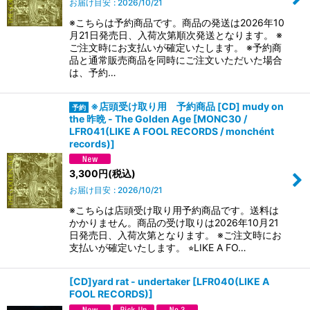
お届け目安
:
2026/10/21
※こちらは予約商品です。商品の発送は2026年10
月21日発売日、入荷次第順次発送となります。 ※
ご注文時にお支払いが確定いたします。 ※予約商
品と通常販売商品を同時にご注文いただいた場合
は、予約…
※店頭受け取り用 予約商品 [CD] mudy on
the 昨晩 - The Golden Age
[
MONC30 /
LFR041(LIKE A FOOL RECORDS / monchént
records)
]
3,300
円
(税込)
お届け目安
:
2026/10/21
※こちらは店頭受け取り用予約商品です。送料は
かかりません。商品の受け取りは2026年10月21
日発売日、入荷次第となります。 ※ご注文時にお
支払いが確定いたします。 ⭐︎LIKE A FO…
[CD]yard rat - undertaker
[
LFR040(LIKE A
FOOL RECORDS)
]