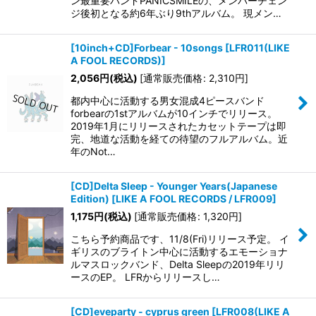
ン最重要バンドPANICSMILEの、メンバーチェン
ジ後初となる約6年ぶり9thアルバム。 現メン…
[10inch+CD]Forbear - 10songs
[
LFR011(LIKE
A FOOL RECORDS)
]
2,056
円
(税込)
[
通常販売価格
:
2,310
円
]
都内中心に活動する男女混成4ピースバンド
forbearの1stアルバムが10インチでリリース。
2019年1月にリリースされたカセットテープは即
完、地道な活動を経ての待望のフルアルバム。近
年のNot…
[CD]Delta Sleep - Younger Years(Japanese
Edition)
[
LIKE A FOOL RECORDS / LFR009
]
1,175
円
(税込)
[
通常販売価格
:
1,320
円
]
こちら予約商品です、11/8(Fri)リリース予定。 イ
ギリスのブライトン中心に活動するエモーショナ
ルマスロックバンド、Delta Sleepの2019年リリ
ースのEP。 LFRからリリースし…
[CD]eveparty - cyprus green
[
LFR008(LIKE A