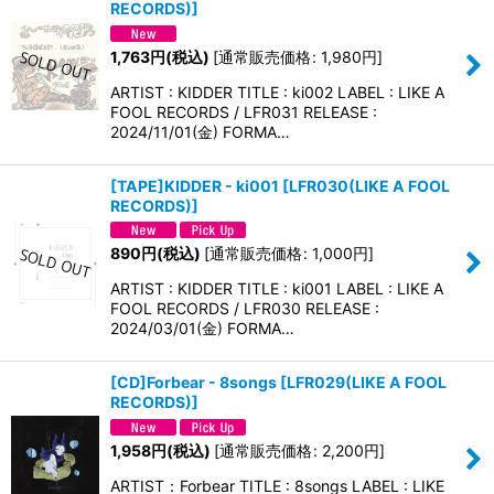
RECORDS)
]
1,763
円
(税込)
[
通常販売価格
:
1,980
円
]
ARTIST : KIDDER TITLE : ki002 LABEL : LIKE A
FOOL RECORDS / LFR031 RELEASE :
2024/11/01(金) FORMA…
[TAPE]KIDDER - ki001
[
LFR030(LIKE A FOOL
RECORDS)
]
890
円
(税込)
[
通常販売価格
:
1,000
円
]
ARTIST : KIDDER TITLE : ki001 LABEL : LIKE A
FOOL RECORDS / LFR030 RELEASE :
2024/03/01(金) FORMA…
[CD]Forbear - 8songs
[
LFR029(LIKE A FOOL
RECORDS)
]
1,958
円
(税込)
[
通常販売価格
:
2,200
円
]
ARTIST：Forbear TITLE : 8songs LABEL : LIKE