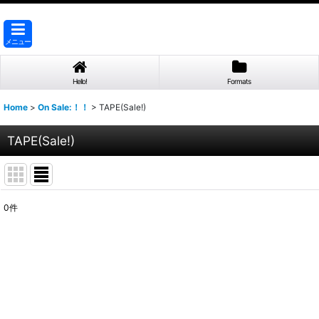
メニュー
Hello!
Formats
Home
>
On Sale:！！
>
TAPE(Sale!)
TAPE(Sale!)
0
件
表示数
:
並び順
: