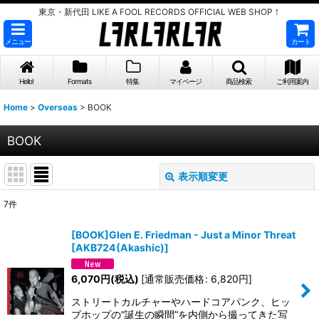
東京・新代田 LIKE A FOOL RECORDS OFFICIAL WEB SHOP！
メニュー
カート
Hello!
Formats
特集
マイページ
商品検索
ご利用案内
Home
>
Overseas
>
BOOK
BOOK
表示順変更
閉じる
7
件
表示数
:
[BOOK]Glen E. Friedman - Just a Minor Threat
[
AKB724(Akashic)
]
並び順
:
6,070
円
(税込)
[
通常販売価格
:
6,820
円
]
絞り込む
ストリートカルチャーやハードコアパンク、ヒッ
プホップの“誕生の瞬間”を内側から撮ってきた写