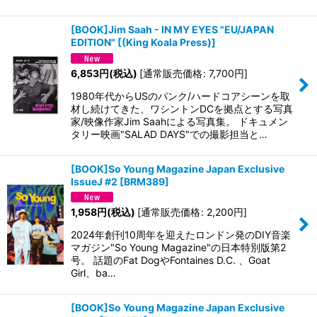
[BOOK]Jim Saah - IN MY EYES "EU/JAPAN
EDITION"
[
(King Koala Press)
]
6,853
円
(税込)
[
通常販売価格
:
7,700
円
]
1980年代からUSのパンク/ハードコアシーンを取
材し続けてきた、ワシントンDCを拠点とする写真
家/映像作家Jim Saahによる写真集。 ドキュメン
タリー映画"SALAD DAYS"での撮影担当と…
[BOOK]So Young Magazine Japan Exclusive
IssueJ #2
[
BRM389
]
1,958
円
(税込)
[
通常販売価格
:
2,200
円
]
2024年創刊10周年を迎えたロンドン発のDIY音楽
マガジン"So Young Magazine"の日本特別版第2
号。 話題のFat DogやFontaines D.C. 、Goat
Girl、ba…
[BOOK]So Young Magazine Japan Exclusive