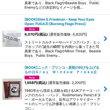
真家であり、Black FlagやBeastie Boys、Public
Enemyなどの決定的なイメージを残…
[BOOK]Glen E.Friedman - Keep Your Eyes
Open: FUGAZI
[
Burning Flags Press
]
6,070
円
(税込)
[
通常販売価格
:
6,820
円
]
ストリートカルチャーやハードコアパンク、ヒッ
プホップの“誕生の瞬間”を内側から撮ってきた写
真家であり、Black FlagやMinor Threat、Beastie
Boys、Public Enemy…
[BOOK]ニック・ブリンコ - 原初の叫びを上げる
もの
[
(Ｇｒａｙ Ｗｉｎｄｏｗ Ｐｒｅｓｓ)
]
1,958
円
(税込)
[
通常販売価格
:
2,200
円
]
1980年から現在も活動を続けるUKアナーコ・パ
ンクのカルト・バンド、Rudimentary Peniのギタ
ー・ボーカルであり、近年はアウトサイダー・ア
ートのシーンでも評価著しい画家ニック・ブリン
コに…