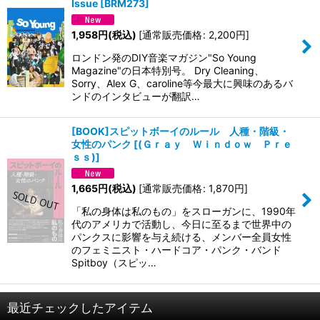
Issue
[
BRM273
]
1,958
円
(税込)
[
通常販売価格
:
2,200
円
]
ロンドン発のDIY音楽マガジン"So Young
Magazine"の日本特別号。 Dry Cleaning、
Sorry、Alex G、caroline等今最大に興味のあるバ
ンドのインタビューが翻訳…
[BOOK]スピットボーイのルール 人種・階級・
女性のパンク
[
(Ｇｒａｙ Ｗｉｎｄｏｗ Ｐｒｅ
ｓｓ)
]
1,665
円
(税込)
[
通常販売価格
:
1,870
円
]
「私の身体は私のもの」をスローガンに、1990年
代のアメリカで活動し、今日に至るまで世界中の
パンクスに影響を与え続ける、メンバー全員女性
のフェミニスト・ハードコア・パンク・バンド
Spitboy（スピッ…
最近チェックしたアイテム