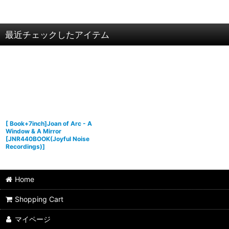
最近チェックしたアイテム
[ Book+7inch]Joan of Arc - A
Window & A Mirror
[
JNR440BOOK(Joyful Noise
Recordings)
]
Home
Shopping Cart
マイページ