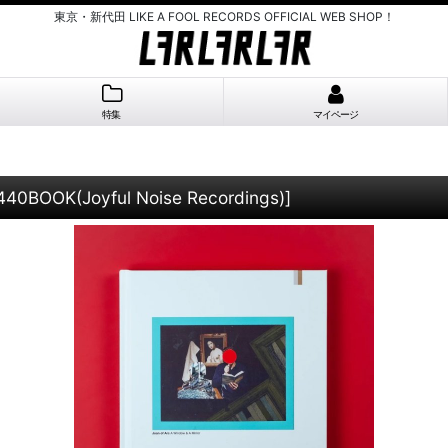
東京・新代田 LIKE A FOOL RECORDS OFFICIAL WEB SHOP！
特集
マイページ
40BOOK(Joyful Noise Recordings)
]