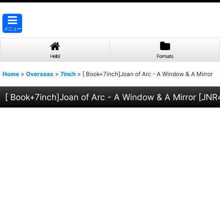
メニュー
Hello!
Formats
Home
>
Overseas
>
7inch
>
[ Book+7inch]Joan of Arc - A Window & A Mirror
[ Book+7inch]Joan of Arc - A Window & A Mirror
[
JNR4