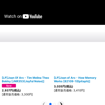
[LP]Joan Of Arc - Tim Melina Theo
[LP]Joan of Arc - How Memory
Bobby
[
JNR353(Joyful Noise)
]
Works
[
82109-1(Epitaph)
]
3,035
円
(税込)
[
通常販売価格
:
3,410
円
]
2,937
円
(税込)
[
通常販売価格
:
3,300
円
]