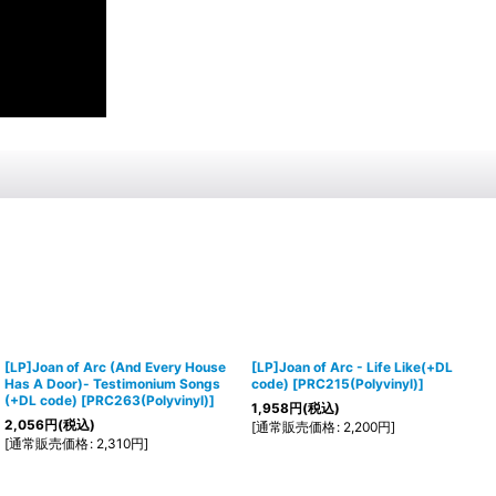
[LP]Joan of Arc (And Every House
[LP]Joan of Arc - Life Like(+DL
Has A Door)- Testimonium Songs
code)
[
PRC215(Polyvinyl)
]
(+DL code)
[
PRC263(Polyvinyl)
]
1,958
円
(税込)
2,056
円
(税込)
[
通常販売価格
:
2,200
円
]
[
通常販売価格
:
2,310
円
]