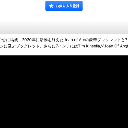
aを中心に結成、2020年に活動を終えたJoan of Arcの豪華ブックレットと
及ぶブックレット、さらに7インチにはTim KinsellaがJoan Of Arc