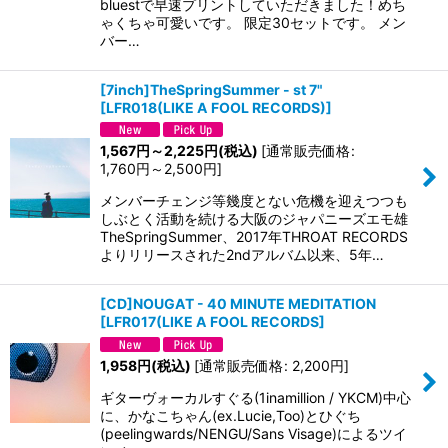
bluestで早速プリントしていただきました！めち
ゃくちゃ可愛いです。 限定30セットです。 メン
バー…
[7inch]TheSpringSummer - st 7"
[
LFR018(LIKE A FOOL RECORDS)
]
1,567
円
～2,225
円
(税込)
[
通常販売価格
:
1,760
円
～2,500
円
]
メンバーチェンジ等幾度とない危機を迎えつつも
しぶとく活動を続ける大阪のジャパニーズエモ雄
TheSpringSummer、2017年THROAT RECORDS
よりリリースされた2ndアルバム以来、5年…
[CD]NOUGAT - 40 MINUTE MEDITATION
[
LFR017(LIKE A FOOL RECORDS
]
1,958
円
(税込)
[
通常販売価格
:
2,200
円
]
ギターヴォーカルすぐる(1inamillion / YKCM)中心
に、かなこちゃん(ex.Lucie,Too)とひぐち
(peelingwards/NENGU/Sans Visage)によるツイ