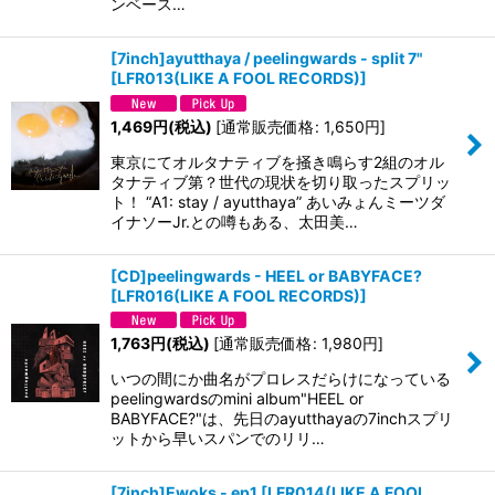
ンベース…
[7inch]ayutthaya / peelingwards - split 7"
[
LFR013(LIKE A FOOL RECORDS)
]
1,469
円
(税込)
[
通常販売価格
:
1,650
円
]
東京にてオルタナティブを掻き鳴らす2組のオル
タナティブ第？世代の現状を切り取ったスプリッ
ト！ “A1: stay / ayutthaya” あいみょんミーツダ
イナソーJr.との噂もある、太田美…
[CD]peelingwards - HEEL or BABYFACE?
[
LFR016(LIKE A FOOL RECORDS)
]
1,763
円
(税込)
[
通常販売価格
:
1,980
円
]
いつの間にか曲名がプロレスだらけになっている
peelingwardsのmini album"HEEL or
BABYFACE?"は、先日のayutthayaの7inchスプリ
ットから早いスパンでのリリ…
[7inch]Ewoks - ep1
[
LFR014(LIKE A FOOL