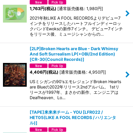
1,763
円
(税込)
[
通常販売価格
:
1,980
円
]
2021年秋LIKE A FOOL RECORDSよりデビュー7
インチをリリースしたハートフルインディーロッ
クバンドEwoksの新作7インチ。 デビュー7インチ
をリリース後、ミュージシャンからの…
[2LP]Broken Hearts are Blue - Dark Whimsy
And Soft Surrealism LP(+OBI/2nd Edition)
[
CR-30(Council Records)
]
4,406
円
(税込)
[
通常販売価格
:
4,950
円
]
USミシガンの90'sエモレジェンドBroken Hearts
are Blueの2022年リリース2ndアルバム。 1stリ
リースが1997年、まさかの新作、エンジニアは
Deafheaven、Lo…
[TAPE]来来来チーム - YOU
[
LFR022 /
HET05(LIKE A FOOL RECORDS / ハリエンタ
ル)
]