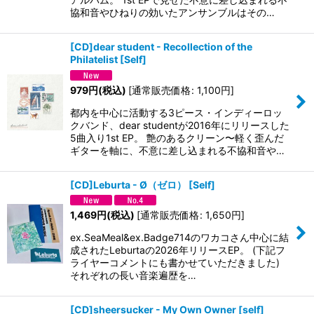
協和音やひねりの効いたアンサンブルはその…
[CD]dear student - Recollection of the
Philatelist
[
Self
]
979
円
(税込)
[
通常販売価格
:
1,100
円
]
都内を中心に活動する3ピース・インディーロッ
クバンド、dear studentが2016年にリリースした
5曲入り1st EP。 艶のあるクリーン〜軽く歪んだ
ギターを軸に、不意に差し込まれる不協和音や…
[CD]Leburta - Ø（ゼロ）
[
Self
]
1,469
円
(税込)
[
通常販売価格
:
1,650
円
]
ex.SeaMeal&ex.Badge714のワカコさん中心に結
成されたLeburtaの2026年リリースEP。 (下記フ
ライヤーコメントにも書かせていただきました)
それぞれの長い音楽遍歴を…
[CD]sheersucker - My Own Owner
[
self
]