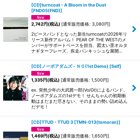
[CD]turncoat - A Bloom in the Dust
[
FND05(FND)
]
2,742
円
(税込)
[
通常販売価格
:
3,080
円
]
2ピースバンドとなった新生turncoatの2026年リ
リース新作アルバム！ PEAR OF THE WESTのメ
ンバーがサポートベースを担当、図太い歪オルタ
ナギターフレーズ、疾走パンキッシュな展開…
[CD]ノーボアダムズ - ＮＯ(1st Demo)
[
Self
]
1,335
円
(税込)
[
通常販売価格
:
1,500
円
]
ex. 突然少年の大武茜一郎(Vo/Gt)によるバンド、
ノーボアダムズの1stデモ！ せんちゃんの初期衝
動はまだまだ尽きない、そのままの勢い詰め込ん
だデモ！
[CD]TTUD - TTUD 3
[
TMN-013(tomoran)
]
1,469
円
(税込)
[
通常販売価格
:
1,650
円
]