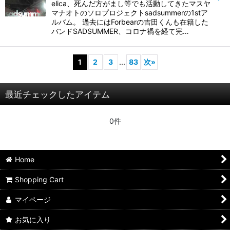
elica、死んだ方がまし等でも活動してきたマスヤ
マナオトのソロプロジェクトsadsummerの1stア
ルバム。 過去にはForbearの吉田くんも在籍した
バンドSADSUMMER、コロナ禍を経て完…
1
2
3
...
83
次
»
最近チェックしたアイテム
0件
Home
Shopping Cart
マイページ
お気に入り