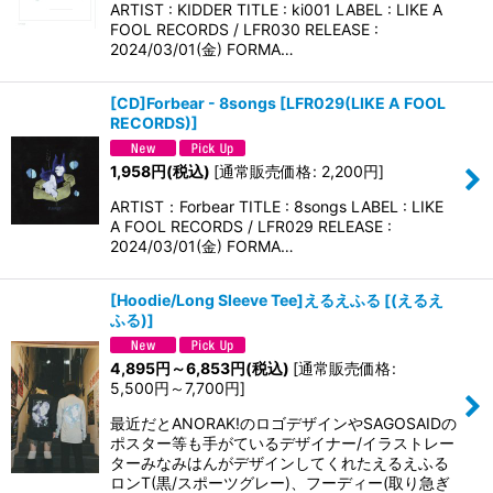
ARTIST : KIDDER TITLE : ki001 LABEL : LIKE A
FOOL RECORDS / LFR030 RELEASE :
2024/03/01(金) FORMA…
[CD]Forbear - 8songs
[
LFR029(LIKE A FOOL
RECORDS)
]
1,958
円
(税込)
[
通常販売価格
:
2,200
円
]
ARTIST：Forbear TITLE : 8songs LABEL : LIKE
A FOOL RECORDS / LFR029 RELEASE :
2024/03/01(金) FORMA…
[Hoodie/Long Sleeve Tee]えるえふる
[
(えるえ
ふる)
]
4,895
円
～6,853
円
(税込)
[
通常販売価格
:
5,500
円
～7,700
円
]
最近だとANORAK!のロゴデザインやSAGOSAIDの
ポスター等も手がているデザイナー/イラストレー
ターみなみはんがデザインしてくれたえるえふる
ロンT(黒/スポーツグレー)、フーディー(取り急ぎ