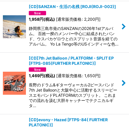
[CD]SANZAN - 生活の名残
[
ROJI(ROJI-002)
]
1,958
円
(税込)
[
通常販売価格
:
2,200
円
]
静岡県三島市発のSANZANの2026年1stアルバ
ム。 百姓一揆のメンバー中心に結成されたバン
ド、ウスバカゲロウとのスプリット音源を経ての
アルバム。 Yo La Tengo等のUSインディーな色…
[CD]7th Jet Balloon / PLATFORM - SPLIT EP
[
FTPS-085(FURTHER PLATONIC)
]
1,469
円
(税込)
[
通常販売価格
:
1,650
円
]
長野のドラム&ギターヴォーカル2ピースバンド
7th Jet Balloonと大阪中心に活動するスリーピー
スエモバンドPLATFORMのスプリット。 これま
での流れを汲む大胆キャッチーでテクニカルギ
タ…
[CD]evony - Hazed
[
FTPS-84( FURTHER
PLATONIC)
]