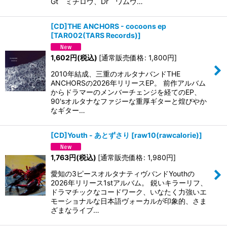
Gt ミチロウ、Dr ワムウ…
[CD]THE ANCHORS - cocoons ep
[
TAR002(TARS Records)
]
1,602
円
(税込)
[
通常販売価格
:
1,800
円
]
2010年結成、三重のオルタナバンドTHE
ANCHORSの2026年リリースEP。 前作アルバム
からドラマーのメンバーチェンジを経てのEP、
90'sオルタナなファジーな重厚ギターと煌びやか
なギター…
[CD]Youth - あとずさり
[
raw10(rawcalorie)
]
1,763
円
(税込)
[
通常販売価格
:
1,980
円
]
愛知の3ピースオルタナティヴバンドYouthの
2026年リリース1stアルバム。 鋭いキラーリフ、
ドラマチックなコードワーク、いなたく力強いエ
モーショナルな日本語ヴォーカルが印象的、さま
ざまなライブ…