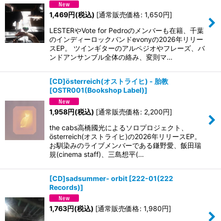
1,469
円
(税込)
[
通常販売価格
:
1,650
円
]
LESTERやVote for Pedroのメンバーも在籍、千葉
のインディーロックバンドevonyの2026年リリー
スEP。 ツインギターのアルペジオやフレーズ、バ
ンドアンサンブル全体の絡み、変則マ…
[CD]österreich(オストライヒ) - 胎教
[
OSTR001(Bookshop Label)
]
1,958
円
(税込)
[
通常販売価格
:
2,200
円
]
the cabs高橋國光によるソロプロジェクト、
österreich(オストライヒ)の2026年リリースEP。
お馴染みのライブメンバーである鎌野愛、飯田瑞
規(cinema staff)、三島想平(…
[CD]sadsummer- orbit
[
222-01(222
Records)
]
1,763
円
(税込)
[
通常販売価格
:
1,980
円
]