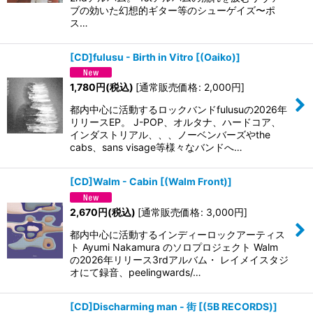
ブの効いた幻想的ギター等のシューゲイズ〜ポ
ス…
[CD]fulusu - Birth in Vitro
[
(Oaiko)
]
1,780
円
(税込)
[
通常販売価格
:
2,000
円
]
都内中心に活動するロックバンドfulusuの2026年
リリースEP。 J-POP、オルタナ、ハードコア、
インダストリアル、、、ノーベンバーズやthe
cabs、sans visage等様々なバンドへ…
[CD]Walm - Cabin
[
(Walm Front)
]
2,670
円
(税込)
[
通常販売価格
:
3,000
円
]
都内中心に活動するインディーロックアーティス
ト Ayumi Nakamura のソロプロジェクト Walm
の2026年リリース3rdアルバム・ レイメイスタジ
オにて録音、peelingwards/…
[CD]Discharming man - 街
[
(5B RECORDS)
]