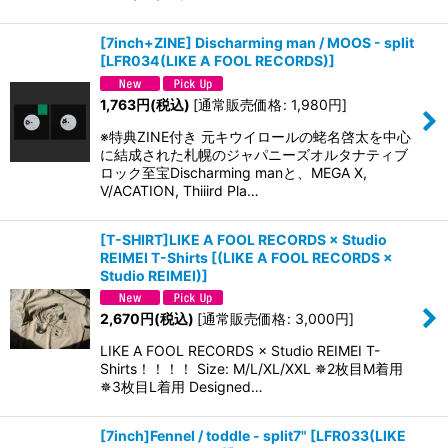
[7inch+ZINE] Discharming man / MOOS - split
[
LFR034(LIKE A FOOL RECORDS)
]
1,763
円
(税込)
[
通常販売価格
:
1,980
円
]
※特典ZINE付き 元キウイロールの蛯名啓太を中心
に結成された札幌のジャパニーズオルタナティブ
ロック至宝Discharming manと、MEGA X,
V/ACATION, Thiiird Pla…
[T-SHIRT]LIKE A FOOL RECORDS × Studio
REIMEI T-Shirts
[
(LIKE A FOOL RECORDS ×
Studio REIMEI)
]
2,670
円
(税込)
[
通常販売価格
:
3,000
円
]
LIKE A FOOL RECORDS × Studio REIMEI T-
Shirts！！！！ Size: M/L/XL/XXL ✵2枚目M着用
✵3枚目L着用 Designed…
[7inch]Fennel / toddle - split7"
[
LFR033(LIKE