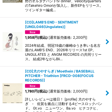
野のオルタナバンドtv dinner、velocityquarters
のTakehiro Omoriが加入し、新作EPをリリース。
ツインギター編成…
[CD]LAMB’S END - SENTIMENT
[
UNGL046(Ungulates)
]
1,958
円
(税込)
[
通常販売価格
:
2,200
円
]
2024年結成、弱冠19歳の篠崎ゆうき率いる名古
屋のLAMB'S END、2026年リリース1st EP。
UNGULATES と ANGM RECORDS の共同リリー
ス。 結成2年ながらBli…
[CD]犬のやすらぎ / Moethein / BASEBALL
PITCHER - Triathlon
[
FRCD-008(FOCUS
RECORDS)
]
1,780
円
(税込)
[
通常販売価格
:
2,000
円
]
詳しいレビューは後日！ [profile] 犬のやすら
ぎ - 佐賀を拠点に活動する4ピースロックバン
ド。 Gt.vo ニューワン、Ba.vo ヒナコナヒ、