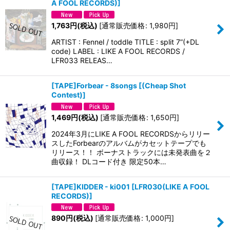
A FOOL RECORDS)
]
1,763
円
(税込)
[
通常販売価格
:
1,980
円
]
ARTIST : Fennel / toddle TITLE : split 7”(+DL
code) LABEL : LIKE A FOOL RECORDS /
LFR033 RELEAS…
[TAPE]Forbear - 8songs
[
(Cheap Shot
Contest)
]
1,469
円
(税込)
[
通常販売価格
:
1,650
円
]
2024年3月にLIKE A FOOL RECORDSからリリー
スしたForbearのアルバムがカセットテープでも
リリース！！ ボーナストラックには未発表曲を２
曲収録！ DLコード付き 限定50本…
[TAPE]KIDDER - ki001
[
LFR030(LIKE A FOOL
RECORDS)
]
890
円
(税込)
[
通常販売価格
:
1,000
円
]