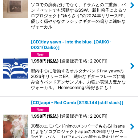
ソロでの演奏だけでなく、ドラムとの二重奏、バ
ンドセットでも活動するSSW、新川莉子によるソ
ロプロジェクト"ゆうさり"の2024年リリースEP。
優しく穏やかなクラシックギターの鳴りに繊細な
ヴォーカル…
[CD]tiny yawn - into the blue.
[
OAIKO-
0021(Oaiko)
]
1,958
円
(税込)
[
通常販売価格
:
2,200
円
]
都内中心に活動するオルタナバンドtiny yawnの
2026年リリースEP。 繊細なギターフレーズに絡
み合うバンドアンサンブル、力強い表現力豊かな
ヴォーカル。 Homecomings等好きにも！
[CD]appi - Red Comb
[
STSL144(stiff slack)
]
1,958
円
(税込)
[
通常販売価格
:
2,200
円
]
京都のエモバンドnimのメンバーでもあるHisana
によるソロプロジェクトappiの2026年リリース
2ndアルバム。 1stアルバムの流れを汲むリヴァー