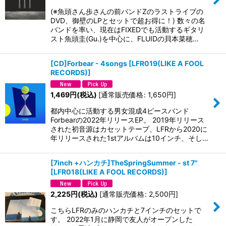
(※魚頭さん歩さんの前バンドZのラストライブの
DVD、御壁のLPとセットで超お得に！) 数々の名
バンドを率い、現在はFIXEDでも活動するギタリ
スト魚頭圭(Gu.)を中心に、FLUIDの貝本菜穂…
[CD]Forbear - 4songs
[
LFR019(LIKE A FOOL
RECORDS)
]
1,469
円
(税込)
[
通常販売価格
:
1,650
円
]
都内中心に活動する男女混成4ピースバンド
Forbearの2022年リリースEP。 2019年リリース
された初音源はカセットテープ、LFRから2020に
年リリースされた1stアルバムは10インチ、そし…
[7inch +ハンカチ]TheSpringSummer - st 7"
[
LFR018(LIKE A FOOL RECORDS)
]
2,225
円
(税込)
[
通常販売価格
:
2,500
円
]
こちらLFRのみのハンカチと7インチのセットで
す。 2022年1月に静岡で友人がオープンした