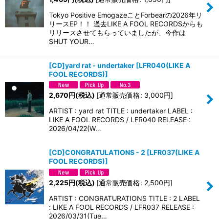
Tokyo Positive EmogazeことForbearの2026年リ
リースEP！！ 過去LIKE A FOOL RECORDSからも
リリースさせてもらっていましたが、今作は
SHUT YOUR…
[CD]yard rat - undertaker
[
LFR040(LIKE A
FOOL RECORDS)
]
2,670
円
(税込)
[
通常販売価格
:
3,000
円
]
ARTIST : yard rat TITLE : undertaker LABEL :
LIKE A FOOL RECORDS / LFR040 RELEASE :
2026/04/22(W…
[CD]CONGRATULATIONS - 2
[
LFR037(LIKE A
FOOL RECORDS)
]
2,225
円
(税込)
[
通常販売価格
:
2,500
円
]
ARTIST : CONGRATURATIONS TITLE : 2 LABEL
: LIKE A FOOL RECORDS / LFR037 RELEASE :
2026/03/31(Tue…