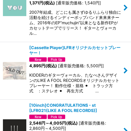
1,371
円
(税込)
[
通常販売価格
:
1,540
円
]
2007年結成、どこにも属さずゆるりふらり独自に
活動を続けるインディーポップバンド来来来チー
ム、2016年のEP”muchujin”以来となる新作EPが
カセットテープでリリース！ ギターとヴォーカ
ル…
[Cassette Player]LFRオリジナルカセットプレー
ヤー！
4,895
円
(税込)
[
通常販売価格
:
5,500
円
]
KIDDERのギターヴォーカル、たなべさんデザイ
ンのLIKE A FOOL RECORDSオリジナルカセット
プレーヤー！ 動作仕様・規格 ⚫︎ トラック方
式 ：ステレオ ⚫︎ 再生方式 …
[10inch]CONGRATULATIONS - st
[
LFR021(LIKE A FOOL RECORDS)
]
2,546
円
～4,005
円
(税込)
[
通常販売価格
:
2,860
円
～4,500
円
]