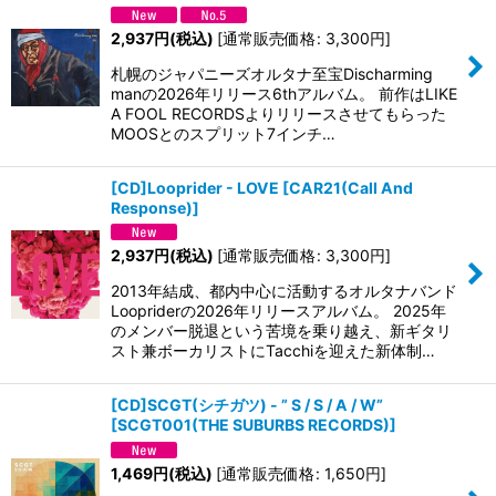
2,937
円
(税込)
[
通常販売価格
:
3,300
円
]
札幌のジャパニーズオルタナ至宝Discharming
manの2026年リリース6thアルバム。 前作はLIKE
A FOOL RECORDSよりリリースさせてもらった
MOOSとのスプリット7インチ…
[CD]Looprider - LOVE
[
CAR21(Call And
Response)
]
2,937
円
(税込)
[
通常販売価格
:
3,300
円
]
2013年結成、都内中心に活動するオルタナバンド
Loopriderの2026年リリースアルバム。 2025年
のメンバー脱退という苦境を乗り越え、新ギタリ
スト兼ボーカリストにTacchiを迎えた新体制…
[CD]SCGT(シチガツ) - ” S / S / A / W”
[
SCGT001(THE SUBURBS RECORDS)
]
1,469
円
(税込)
[
通常販売価格
:
1,650
円
]