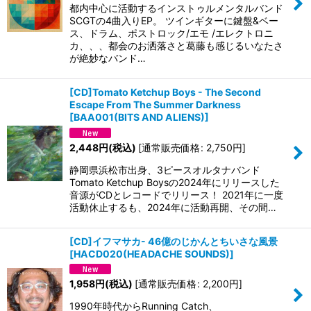
都内中心に活動するインストゥルメンタルバンド
SCGTの4曲入りEP。 ツインギターに鍵盤&ベー
ス、ドラム、ポストロック/エモ /エレクトロニ
カ、、、都会のお洒落さと葛藤も感じるいなたさ
が絶妙なバンド…
[CD]Tomato Ketchup Boys - The Second
Escape From The Summer Darkness
[
BAA001(BITS AND ALIENS)
]
2,448
円
(税込)
[
通常販売価格
:
2,750
円
]
静岡県浜松市出身、3ピースオルタナバンド
Tomato Ketchup Boysの2024年にリリースした
音源がCDとレコードでリリース！ 2021年に一度
活動休止するも、2024年に活動再開、その間…
[CD]イフマサカ- 46億のじかんとちいさな風景
[
HACD020(HEADACHE SOUNDS)
]
1,958
円
(税込)
[
通常販売価格
:
2,200
円
]
1990年時代からRunning Catch、