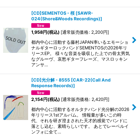
[CD]SEMENTOS - 桜
[
SAWR-
024(Shore&Woods Recordings)
]
1,958
円
(税込)
[
通常販売価格
:
2,200
円
]
都内中心に活動する藤村JAPAN率いるエモーショ
ナルギターロックバンドSEMENTOSの2026年リ
リースEP。 様々な音楽を吸収した上での骨太男気
なグルーヴ、哀愁ギターフレーズ、マスロッキン
アンサ…
[CD]光分解 - 8555
[
CAR-22(Call And
Response Records)
]
2,154
円
(税込)
[
通常販売価格
:
2,420
円
]
都内中心に活動するオルタナバンド光分解の2026
年リリース1stアルバム。 情報量が多いこの時
代、それを研ぎ澄まされた天才的感覚でバンドに
落とし込む、素晴らしいです。 あとでレーベルイ
ンフォに全て…