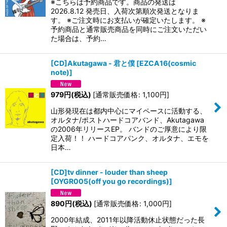
※こちらは予約商品です。商品の発送は
2026.8.12 発売日、入荷次第順次発送となりま
す。 ※ご注文時にお支払いが確定いたします。 ※
予約商品と通常販売商品を同時にご注文いただい
た場合は、予約…
[CD]Akutagawa - 君と僕
[
EZCA16(cosmic
note)
]
979
円
(税込)
[
通常販売価格
:
1,100
円
]
山形発現在は都内中心にマイペースに活動する、
オルタナ/ポストハードコアバンド、Akutagawa
の2006年リリースEP。 バンドのご厚意により限
定入荷！！ ハードコアパンク、オルタナ、エモを
日本…
[CD]tv dinner - louder than sheep
[
OYGR005(off you go recordings)
]
890
円
(税込)
[
通常販売価格
:
1,000
円
]
2000年結成、2011年以降活動休止状態だった長