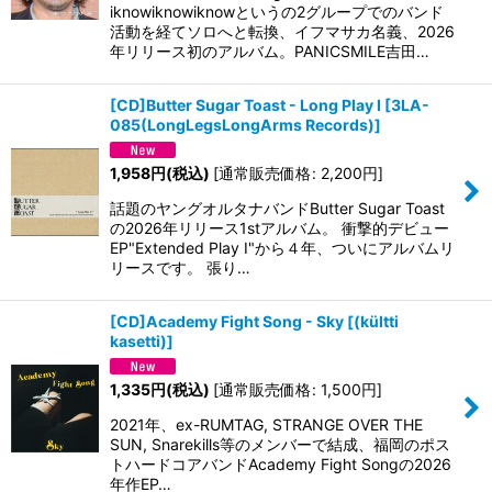
iknowiknowiknowというの2グループでのバンド
活動を経てソロへと転換、イフマサカ名義、2026
年リリース初のアルバム。PANICSMILE吉田…
[CD]Butter Sugar Toast - Long Play I
[
3LA-
085(LongLegsLongArms Records)
]
1,958
円
(税込)
[
通常販売価格
:
2,200
円
]
話題のヤングオルタナバンドButter Sugar Toast
の2026年リリース1stアルバム。 衝撃的デビュー
EP"Extended Play I"から４年、ついにアルバムリ
リースです。 張り…
[CD]Academy Fight Song - Sky
[
(kültti
kasetti)
]
1,335
円
(税込)
[
通常販売価格
:
1,500
円
]
2021年、ex-RUMTAG, STRANGE OVER THE
SUN, Snarekills等のメンバーで結成、福岡のポス
トハードコアバンドAcademy Fight Songの2026
年作EP…