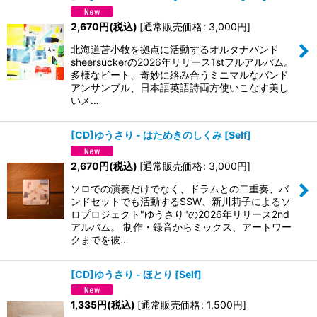
2,670
円
(税込)
[
通常販売価格
:
3,000
円
]
北海道苫小牧を拠点に活動するオルタナバンド
sheersückerの2026年リリース1stフルアルバム。
多様なビート、奇妙に絡み合うミニマルなバンド
アンサンブル、日本語英語詩両方使いこなす美し
いメ…
[CD]ゆうさり - はためきのしくみ
[
Self
]
2,670
円
(税込)
[
通常販売価格
:
3,000
円
]
ソロでの演奏だけでなく、ドラムとの二重奏、バ
ンドセットでも活動するSSW、新川莉子によるソ
ロプロジェクト"ゆうさり"の2026年リリース2nd
アルバム。 制作・録音からミックス、アートワー
クまでを彼…
[CD]ゆうさり - ほとり
[
Self
]
1,335
円
(税込)
[
通常販売価格
:
1,500
円
]