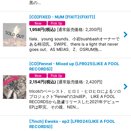
黒の…
[CD]FIXED - NUM
[
FIXIT2(FIXIT)
]
1,958
円
(税込)
[
通常販売価格
:
2,200
円
]
tiala、young sounds、小岩bushbashオーナーで
ある柿沼氏、SWIPE、there is a light that never
goes out、AS MEIAS、Z、OSRUM魚…
[CD]Fennel - Mixed up
[
LFR025(LIKE A FOOL
RECORDS)
]
2,154
円
(税込)
[
通常販売価格
:
2,420
円
]
tricotのベーシスト、ヒロミ・ヒロヒロによるソロ
プロジェクト”Fennel”の2ndEP。 LIKE A FOOL
RECORDSから急遽リリースした2021年デビュー
EPは即完、その後、NEN…
[7inch] Ewoks - ep2
[
LFR024(LIKE A FOOL
RECORDS)
]