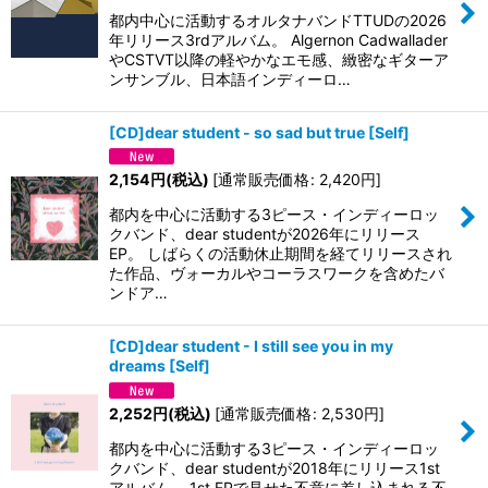
都内中心に活動するオルタナバンドTTUDの2026
年リリース3rdアルバム。 Algernon Cadwallader
やCSTVT以降の軽やかなエモ感、緻密なギターア
ンサンブル、日本語インディーロ…
[CD]dear student - so sad but true
[
Self
]
2,154
円
(税込)
[
通常販売価格
:
2,420
円
]
都内を中心に活動する3ピース・インディーロッ
クバンド、dear studentが2026年にリリース
EP。 しばらくの活動休止期間を経てリリースされ
た作品、ヴォーカルやコーラスワークを含めたバ
ンドア…
[CD]dear student - I still see you in my
dreams
[
Self
]
2,252
円
(税込)
[
通常販売価格
:
2,530
円
]
都内を中心に活動する3ピース・インディーロッ
クバンド、dear studentが2018年にリリース1st
アルバム。 1st EPで見せた不意に差し込まれる不