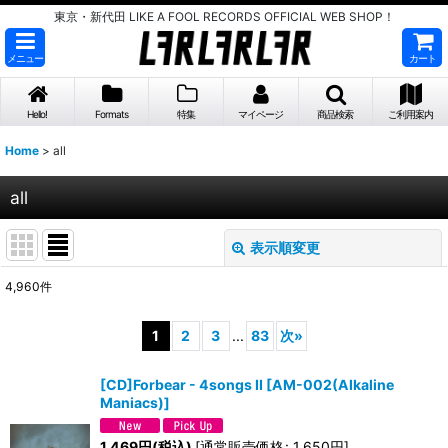
東京・新代田 LIKE A FOOL RECORDS OFFICIAL WEB SHOP！
メニュー
カート
Hello!
Formats
特集
マイページ
商品検索
ご利用案内
Home
>
all
all
表示順変更
閉じる
4,960
件
表示数
:
1
2
3
...
83
次
»
並び順
:
[CD]Forbear - 4songs II
[
AM-002(Alkaline
Maniacs)
]
絞り込む
1,469
円
(税込)
[
通常販売価格
:
1,650
円
]