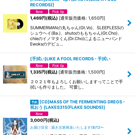
RECORDS)
]
1,469
円
(税込)
[
通常販売価格
:
1,650
円
]
SUMMERMANの丸ちゃん(Gt.Vo)、SLEEPLESSの
シュウヘイ(Ba.)、shutoのももちゃん(Gt.Cho)、
chieのイノマタくん(Dr.Cho)によるニューバンド
Ewoksのデビュ…
[手拭い]LIKE A FOOL RECORDS - 手拭い
1,335
円
(税込)
[
通常販売価格
:
1,500
円
]
２０２１年もよろしくお願いしますってことで手
拭いも作りました。 可愛し。
[CD]MASS OF THE FERMENTING DREGS -
祝おう
[
LAKES315(FLAKE SOUNDS)
]
3,000
円
(税込)
お届け目安
:
届き次第発送いたします(8/12〜