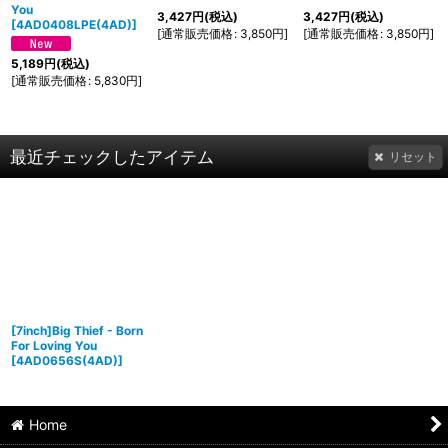
You
3,427
円
(税込)
3,427
円
(税込)
[
4AD0408LPE(4AD)
]
[
通常販売価格
:
3,850
円
]
[
通常販売価格
:
3,850
円
]
5,189
円
(税込)
[
通常販売価格
:
5,830
円
]
最近チェックしたアイテム
リセット
[7inch]Big Thief - Born
For Loving You
[
4AD0656S(4AD)
]
Home