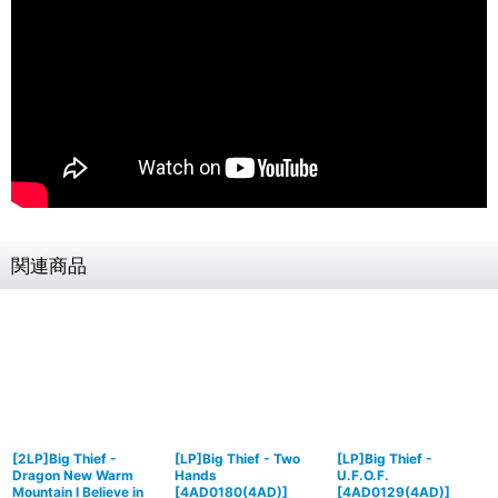
関連商品
[2LP]Big Thief -
[LP]Big Thief - Two
[LP]Big Thief -
Dragon New Warm
Hands
U.F.O.F.
Mountain I Believe in
[
4AD0180(4AD)
]
[
4AD0129(4AD)
]