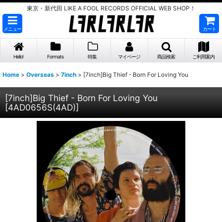
東京・新代田 LIKE A FOOL RECORDS OFFICIAL WEB SHOP！
メニュー
カート
Hello!
Formats
特集
マイページ
商品検索
ご利用案内
Home
>
Overseas
>
7inch
>
[7inch]Big Thief - Born For Loving You
[7inch]Big Thief - Born For Loving You
[
4AD0656S(4AD)
]