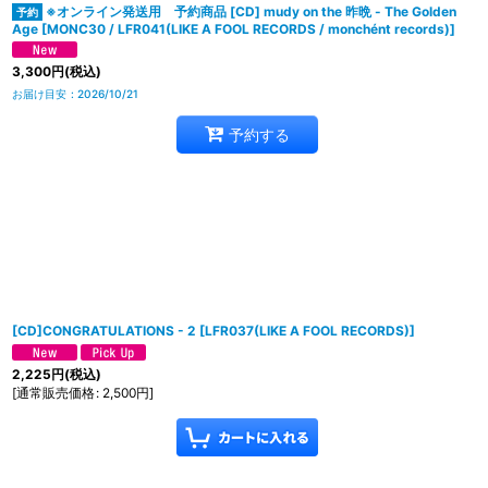
※オンライン発送用 予約商品 [CD] mudy on the 昨晩 - The Golden
Age
[
MONC30 / LFR041(LIKE A FOOL RECORDS / monchént records)
]
3,300
円
(税込)
お届け目安
:
2026/10/21
予約する
[CD]CONGRATULATIONS - 2
[
LFR037(LIKE A FOOL RECORDS)
]
2,225
円
(税込)
[
通常販売価格
:
2,500
円
]