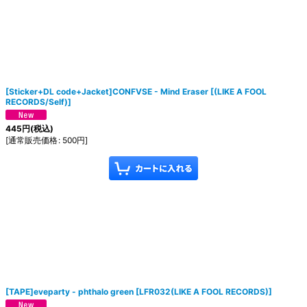
[Sticker+DL code+Jacket]CONFVSE - Mind Eraser
[
(LIKE A FOOL
RECORDS/Self)
]
445
円
(税込)
[
通常販売価格
:
500
円
]
[TAPE]eveparty - phthalo green
[
LFR032(LIKE A FOOL RECORDS)
]