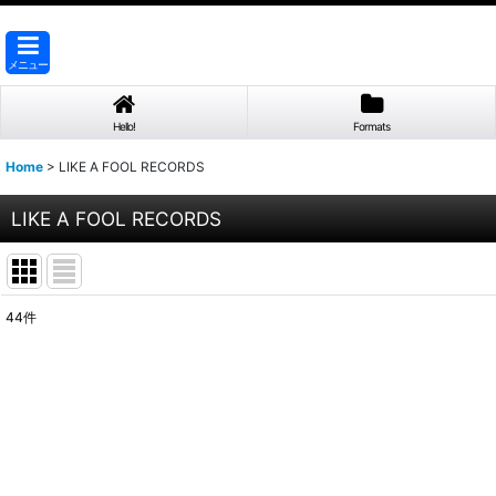
メニュー
Hello!
Formats
Home
>
LIKE A FOOL RECORDS
LIKE A FOOL RECORDS
44
件
表示数
:
並び順
: