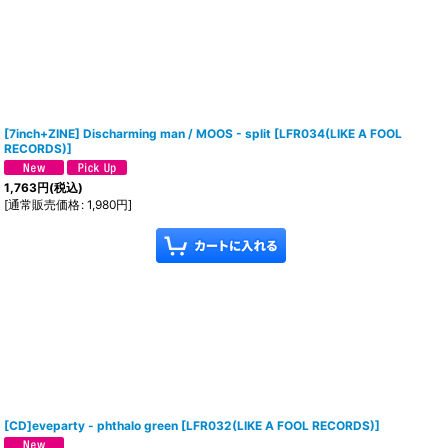
[7inch+ZINE] Discharming man / MOOS - split
[
LFR034(LIKE A FOOL
RECORDS)
]
1,763
円
(税込)
[
通常販売価格
:
1,980
円
]
[CD]eveparty - phthalo green
[
LFR032(LIKE A FOOL RECORDS)
]