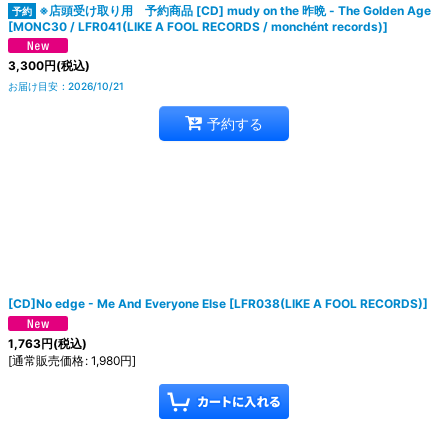
※店頭受け取り用 予約商品 [CD] mudy on the 昨晩 - The Golden Age
[
MONC30 / LFR041(LIKE A FOOL RECORDS / monchént records)
]
3,300
円
(税込)
お届け目安
:
2026/10/21
予約する
[CD]No edge - Me And Everyone Else
[
LFR038(LIKE A FOOL RECORDS)
]
1,763
円
(税込)
[
通常販売価格
:
1,980
円
]