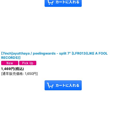
[7inch]ayutthaya / peelingwards - split 7"
[
LFR013(LIKE A FOOL
RECORDS)
]
1,469
円
(税込)
[
通常販売価格
:
1,650
円
]