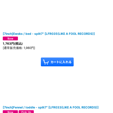
[7inch]Ewoks / bed - split7"
[
LFR035(LIKE A FOOL RECORDS)
]
1,763
円
(税込)
[
通常販売価格
:
1,980
円
]
[7inch]Fennel / toddle - split7"
[
LFR033(LIKE A FOOL RECORDS)
]