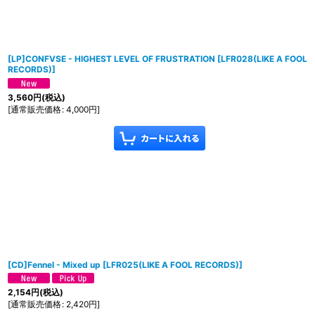
[LP]CONFVSE - HIGHEST LEVEL OF FRUSTRATION
[
LFR028(LIKE A FOOL
RECORDS)
]
3,560
円
(税込)
[
通常販売価格
:
4,000
円
]
[CD]Fennel - Mixed up
[
LFR025(LIKE A FOOL RECORDS)
]
2,154
円
(税込)
[
通常販売価格
:
2,420
円
]