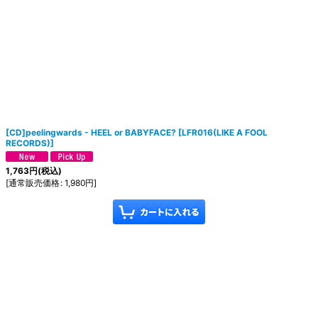
[CD]peelingwards - HEEL or BABYFACE?
[
LFR016(LIKE A FOOL
RECORDS)
]
1,763
円
(税込)
[
通常販売価格
:
1,980
円
]