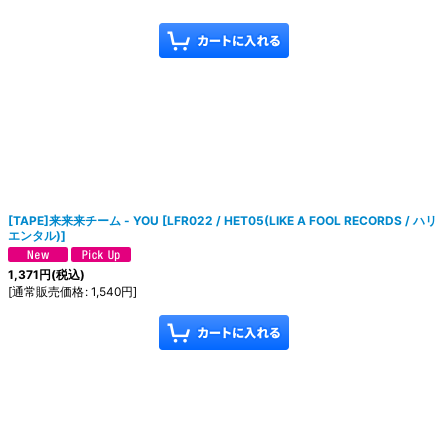
[TAPE]来来来チーム - YOU
[
LFR022 / HET05(LIKE A FOOL RECORDS / ハリ
エンタル)
]
1,371
円
(税込)
[
通常販売価格
:
1,540
円
]