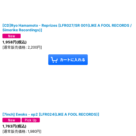
[CD]Ryo Hamamoto - Reprizes
[
LFR027/SR 001(LIKE A FOOL RECORDS /
Simerike Recordings)
]
1,958
円
(税込)
[
通常販売価格
:
2,200
円
]
[7inch] Ewoks - ep2
[
LFR024(LIKE A FOOL RECORDS)
]
1,763
円
(税込)
[
通常販売価格
:
1,980
円
]