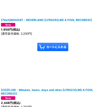
[7inch]NOUGAT - NEVERLAND
[
LFR026(LIKE A FOOL RECORDS)
]
1,958
円
(税込)
[
通常販売価格
:
2,200
円
]
[CD]FLUID - Minutes, hours, days and nites
[
LFR023(LIKE A FOOL
RECORDS)
]
2,448
円
(税込)
[
通常販売価格
:
2,750
円
]