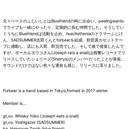
元々ベースのふじいしとはBluefriendの時に出会い、peelingwards
でライブも一緒にやったり、定期的に呑む仲間でした。そうしてい
くうちにBluefriendは活動を止め、hue/Astheniaのドラマーふじけ
ん、SADSUMMER吉田くんとforbearを結成、初音源カセットテー
プに感動し、店にも入荷、即完売でした。そして後で発覚したんで
すが、ボーカルヨウコさん(Joseph rats a snail)は残響レコードでリ
リースしていたシェリーズ(Sherrys)のメンバーだったことが発覚。
サウンドだけではない色々な運命も感じ、リリースに至りました。
Forbear is a band based in Tokyo,formed in 2017 winter.
Member is…
gt,vo. Whisky Yoko (Joseph eats a snail)
gt,vo. Yoshigazer (SADSUMMER)
ba. Hangover Taroh (blue firend)