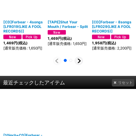
[CD]Forbear - 4songs
[TAPE]Shut Your
[CD]Forbear - 8songs
[
LFR019(LIKE A FOOL
Mouth / Forbear - Split
[
LFR029(LIKE A FOOL
RECORDS)
]
RECORDS)
]
1,469
円
(税込)
1,469
円
(税込)
1,958
円
(税込)
[
通常販売価格
:
1,650
円
]
[
通常販売価格
:
1,650
円
]
[
通常販売価格
:
2,200
円
]
最近チェックしたアイテム
リセット
[10inch+CD]Forbear -