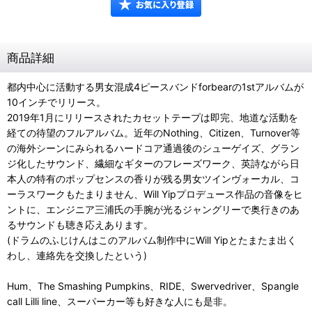
商品詳細
都内中心に活動する男女混成4ピースバンドforbearの1stアルバムが
10インチでリリース。
2019年1月にリリースされたカセットテープは即完、地道な活動を
経ての待望のフルアルバム。近年のNothing、Citizen、Turnover等
の海外シーンにみられるハードコア通過後のシューゲイズ、グラン
ジ化したサウンド、繊細なギターのフレーズワーク、英詩ながら日
本人の特有のポップセンスの香りが残る男女ツインヴォーカル、コ
ーラスワークもたまりません、Will Yipプロデュース作品の音像をヒ
ントに、エンジニア三浦氏の手腕が光るジャングリーで奥行きのあ
るサウンドも聴き応えあります。
(ドラムのふじけんはこのアルバム制作中にWill Yipとたまたま出く
わし、連絡先を交換したという)
Hum、The Smashing Pumpkins、RIDE、Swervedriver、Spangle
call Lilli line、スーパーカー等も好きな人にも是非。