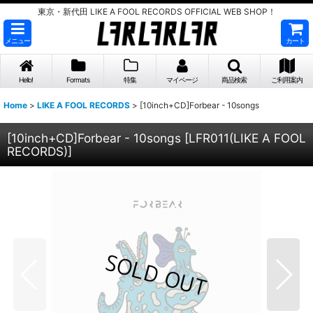
東京・新代田 LIKE A FOOL RECORDS OFFICIAL WEB SHOP！
メニュー
カート
Hello!
Formats
特集
マイページ
商品検索
ご利用案内
Home
>
LIKE A FOOL RECORDS
>
[10inch+CD]Forbear - 10songs
[10inch+CD]Forbear - 10songs
[
LFR011(LIKE A FOOL
RECORDS)
]