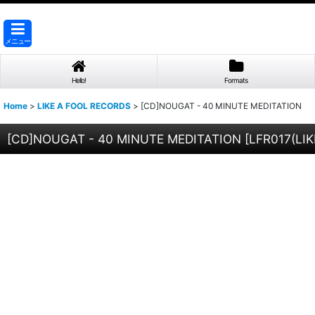
メニュー
Hello!
Formats
Home
>
LIKE A FOOL RECORDS
>
[CD]NOUGAT - 40 MINUTE MEDITATION
[CD]NOUGAT - 40 MINUTE MEDITATION
[
LFR017(LI