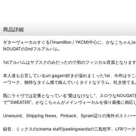
商品詳細
ギターヴォーカルすぐる(1inamillion / YKCM)中心に、かなこちゃん(ex.
NOUGATの2ndフルアルバム。
1stアルバムはサブスクのみだったので初のフィジカル音源となりま
本人達も公言しているuri gagarn好きが溢れまくった1st、
ーワーク、独特なタイム感で絡んでいくタイトなドラム、吐き捨てる
既にライヴでは定番となっている“愛はなけなし”、スロウなNOUGAT風バラー
で””SWEATER”、かなこちゃんがメインヴォーカルを張り最後に相応しい
Unwound、Shipping News、Pinback、Sprain辺りの海外
録音、ミックスのcinema staff/peelingwardsの三島想平、LFRワーク