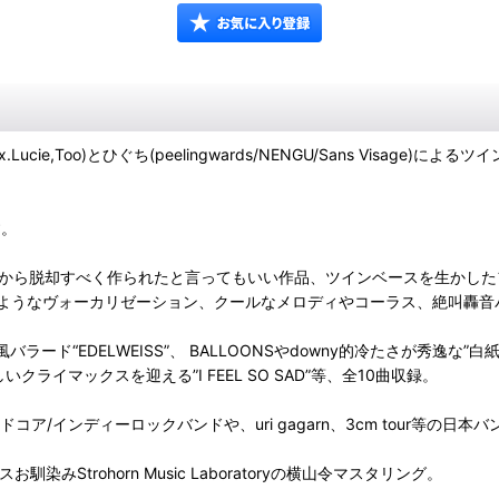
Lucie,Too)とひぐち(peelingwards/NENGU/Sans Visage)に
す。
今作はそこから脱却すべく作られたと言ってもいい作品、ツインベースを生
ようなヴォーカリゼーション、クールなメロディやコーラス、絶叫轟音
ド“EDELWEISS”、 BALLOONSやdowny的冷たさが秀逸な”白紙
クライマックスを迎える”I FEEL SO SAD”等、全10曲収録。
ポストハードコア/インディーロックバンドや、uri gagarn、3cm tour等
スお馴染みStrohorn Music Laboratoryの横山令マスタリング。