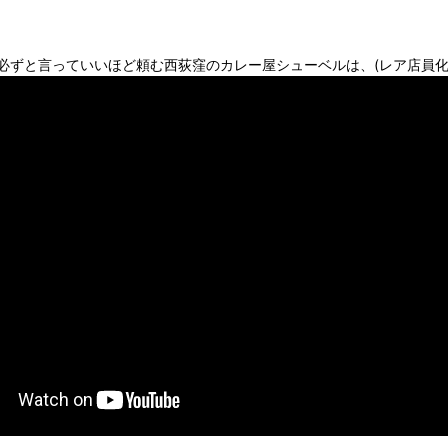
必ずと言っていいほど頼む西荻窪のカレー屋シューベルは、(レア店員化