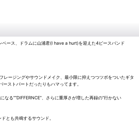
よるツインベース、ドラムに山浦君(I have a hurt)を迎えた4ピースバンド
かしたフレージングやサウンドメイク、最小限に抑えつつツボをついたギタ
バーストパートだったりもハマってます。
になる””DIFFERNCE”、さらに重厚さが増した再録の”行かない
の日本バンドとも共鳴するサウンド。