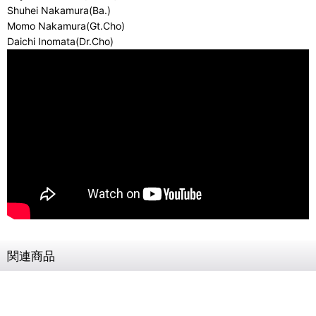
Shuhei Nakamura(Ba.)
Momo Nakamura(Gt.Cho)
Daichi Inomata(Dr.Cho)
関連商品