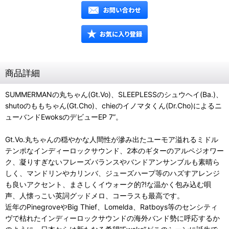
商品詳細
SUMMERMANの丸ちゃん(Gt.Vo)、SLEEPLESSのシュウヘイ(Ba.)、
shutoのももちゃん(Gt.Cho)、chieのイノマタくん(Dr.Cho)によるニ
ューバンドEwoksのデビューEP 7”。
Gt.Vo.丸ちゃんの穏やかな人間性が滲み出たユーモア溢れるミドル
テンポなインディーロックサウンド、2本のギターのアルペジオワー
ク、凝りすぎないフレーズバランスやバンドアンサンブルも素晴ら
しく、マンドリンやカリンバ、ジューズハープ等のハズすアレンジ
も良いアクセント、まさしくイウォーク的?!な温かく包み込む唄
声、人懐っこい英詞グッドメロ、コーラスも最高です。
近年のPinegroveやBig Thief、Lomelda、Ratboys等のセンシティ
ヴで枯れたインディーロックサウンドの海外バンド勢に呼応するか