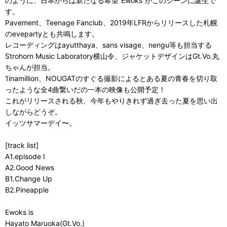
のように、日本からは新たなる希望”Ewoks”がこのシーンに誕生で
す。
Pavement、Teenage Fanclub、2019年LFRからリリースした札幌
のevepartyとも共鳴します。
レコーディングはayutthaya、sans visage、nengu等も担当する
Strohorn Music Laboratory横山令、ジャケットデザインはGt.Vo.丸
ちゃんが担当。
1inamillion、NOUGATのすぐる撮影によるとある夏の青春を切り取
ったような全4曲繋いだの一本の映像も公開予定！
これがリリースされる秋、今年もやりきれず過ぎ去った夏を思い出
しながらどうぞ。
イッツサマーデイ〜。
[track list]
A1.episode I
A2.Good News
B1.Change Up
B2.Pineapple
Ewoks is
Hayato Maruoka(Gt.Vo.)