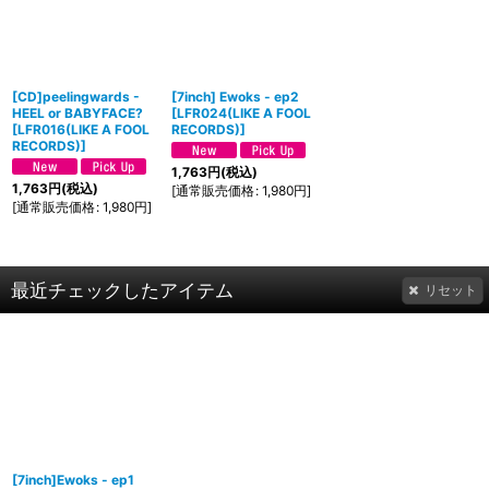
[CD]peelingwards -
[7inch] Ewoks - ep2
HEEL or BABYFACE?
[
LFR024(LIKE A FOOL
[
LFR016(LIKE A FOOL
RECORDS)
]
RECORDS)
]
1,763
円
(税込)
1,763
円
(税込)
[
通常販売価格
:
1,980
円
]
[
通常販売価格
:
1,980
円
]
最近チェックしたアイテム
リセット
[7inch]Ewoks - ep1