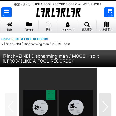
東京・新代田 LIKE A FOOL RECORDS OFFICIAL WEB SHOP！
メニュー
カート
Hello!
Formats
特集
マイページ
商品検索
ご利用案内
Home
>
LIKE A FOOL RECORDS
>
[7inch+ZINE] Discharming man / MOOS - split
[7inch+ZINE] Discharming man / MOOS - split
[
LFR034(LIKE A FOOL RECORDS)
]