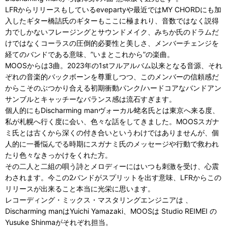
LFRからリリースもしているevepartyや最近ではMY CHORDにも加
入したギター橋詰氏のギターもここに極まれり、音数ではなく説得
力でしかないフレージングとサウンドメイク、みちか氏のドラムだ
けではなくコーラスの圧倒的必要性と美しさ、メンバーチェンジを
経てのバンドである意味、”いまとこれから”の楽曲。
MOOSからは3曲。2023年の1stフルアルバム以来となる音源、それ
ぞれの音楽的バックボーンを尊重しつつ、このメンバーの信頼感だ
からこそのぶつかり合える初期衝動パンク/ハードコアなバンドアン
サンブルとキャッチーなバランス感は流石すぎます。
個人的にもDischarming manヴォーカル蛯名氏とは東京へ来る度、
私が札幌へ行く度に会い、色々な話をしてきました。MOOSスガナ
ミ氏とは古くから深くの付き合いというわけではありませんが、個
人的に一番悩んでる時期にスガナミ氏のメッセージや行動で救われ
たり色々なきっかけをくれた方。
その二人と二組の唄う詩とメロディーにはいつも刺激を受け、心震
わされます。今この2バンドがスプリットを出す意味、LFRからこの
リリースが出来ること本当に光栄に思います。
レコーディング・ミックス・マスタリングエンジニアは 、
Discharming manはYuichi Yamazaki、MOOSは Studio REIMEI の
Yusuke Shinmaがそれぞれ担当。