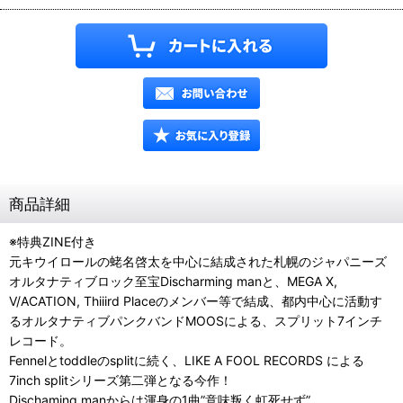
商品詳細
※特典ZINE付き
元キウイロールの蛯名啓太を中心に結成された札幌のジャパニーズ
オルタナティブロック至宝Discharming manと、MEGA X,
V/ACATION, Thiiird Placeのメンバー等で結成、都内中心に活動す
るオルタナティブパンクバンドMOOSによる、スプリット7インチ
レコード。
Fennelとtoddleのsplitに続く、LIKE A FOOL RECORDS による
7inch splitシリーズ第二弾となる今作！
Dischaming manからは渾身の1曲”意味叛く虹死せず”。