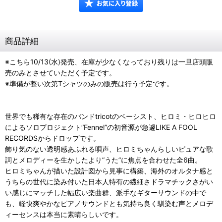
商品詳細
※こちら10/13(水)発売、在庫が少なくなっており残りは一旦店頭販
売のみとさせていただく予定です。
※準備が整い次第Tシャツのみの販売は行う予定です。
世界でも稀有な存在のバンドtricotのベーシスト、ヒロミ・ヒロヒロ
によるソロプロジェクト”Fennel”の初音源が急遽LIKE A FOOL
RECORDSからドロップです。
飾り気のない透明感あふれる唄声、ヒロミちゃんらしいピュアな歌
詞とメロディーを生かしたより”うた”に焦点を合わせた全6曲。
ヒロミちゃんが描いた設計図から見事に構築、海外のオルタナ感と
うちらの世代に染み付いた日本人特有の繊細さドラマチックさがい
い感じにマッチした幅広い楽曲群、派手なギターサウンドの中で
も、軽快爽やかなピアノサウンドとも気持ち良く馴染む声とメロデ
ィーセンスは本当に素晴らしいです。