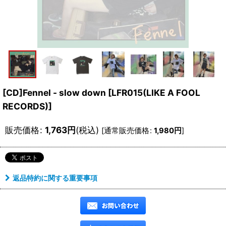
[CD]Fennel - slow down
[
LFR015(LIKE A FOOL
RECORDS)
]
販売価格
:
1,763
円
(税込)
[
通常販売価格
:
1,980
円
]
返品特約に関する重要事項