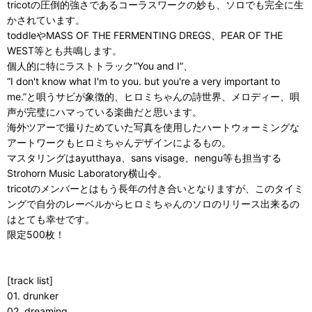
tricotの圧倒的強さであるコーラスワークの妙も、ソロでも完全に生
かされています。
toddleやMASS OF THE FERMENTING DREGS、PEAR OF THE
WEST等とも共鳴します。
個人的に特にラストトラック”You and I”、
“I don't know what I'm to you. but you're a very important to
me.”と唄うサビが象徴的、ヒロミちゃんの詩世界、メロディー、唄
声が完璧にハマっている楽曲だと思います。
海外ツアーで撮りためていた写真を使用したハートウォーミングな
アートワークもヒロミちゃんデザインによるもの。
マスタリングはayutthaya、sans visage、nengu等も担当する
Strohorn Music Laboratory横山令。
tricotのメンバーとはもう長年の付き合いとなりますが、このタイミ
ングで自分のレーベルからヒロミちゃんのソロのリリース出来るの
はとても幸せです。
限定500枚！
[track list]
01. drunker
02. dreaming