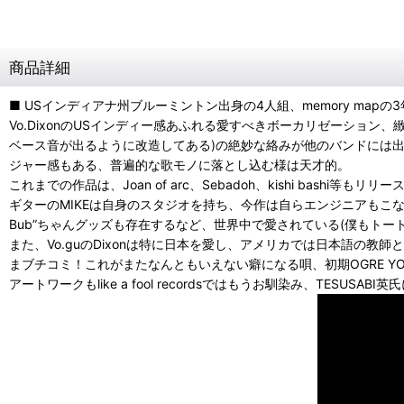
商品詳細
■ USインディアナ州ブルーミントン出身の4人組、memory ma
Vo.DixonのUSインディー感あふれる愛すべきボーカリゼーション
ベース音が出るように改造してある)の絶妙な絡みが他のバンドには
ジャー感もある、普遍的な歌モノに落とし込む様は天才的。
これまでの作品は、Joan of arc、Sebadoh、kishi bashi等も
ギターのMIKEは自身のスタジオを持ち、今作は自らエンジニアもこなす。そ
Bub”ちゃんグッズも存在するなど、世界中で愛されている(僕もトー
また、Vo.guのDixonは特に日本を愛し、アメリカでは日本語
まブチコミ！これがまたなんともいえない癖になる唄、初期OGRE YO
アートワークもlike a fool recordsではもうお馴染み、TE