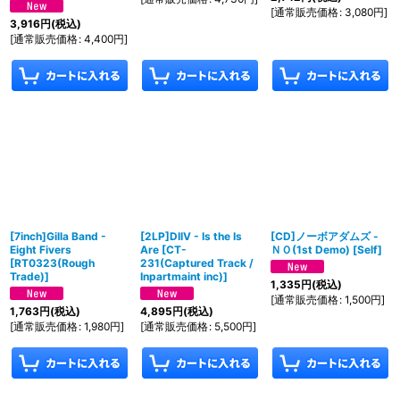
[
通常販売価格
:
3,080
円
]
3,916
円
(税込)
[
通常販売価格
:
4,400
円
]
[7inch]Gilla Band -
[2LP]DIIV - Is the Is
[CD]ノーボアダムズ -
Eight Fivers
Are
[
CT-
ＮＯ(1st Demo)
[
Self
]
[
RT0323(Rough
231(Captured Track /
Trade)
]
Inpartmaint inc)
]
1,335
円
(税込)
[
通常販売価格
:
1,500
円
]
1,763
円
(税込)
4,895
円
(税込)
[
通常販売価格
:
1,980
円
]
[
通常販売価格
:
5,500
円
]