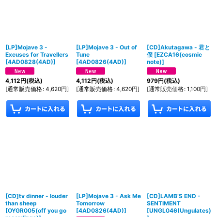
[LP]Mojave 3 -
[LP]Mojave 3 - Out of
[CD]Akutagawa - 君と
Excuses for Travellers
Tune
僕
[
EZCA16(cosmic
[
4AD0828(4AD)
]
[
4AD0826(4AD)
]
note)
]
4,112
円
(税込)
4,112
円
(税込)
979
円
(税込)
[
通常販売価格
:
4,620
円
]
[
通常販売価格
:
4,620
円
]
[
通常販売価格
:
1,100
円
]
[CD]tv dinner - louder
[LP]Mojave 3 - Ask Me
[CD]LAMB’S END -
than sheep
Tomorrow
SENTIMENT
[
OYGR005(off you go
[
4AD0826(4AD)
]
[
UNGL046(Ungulates)