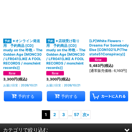
※オンライン発送
※店頭受け取り
[LP]White Flowers -
Dreams For Somebody
用 予約商品 [CD]
用 予約商品 [CD]
Else
[
CON1021LP(The
mudy on the 昨晩 - The
mudy on the 昨晩 - The
state51Conspiracy)
]
Golden Age
[
MONC30
Golden Age
[
MONC30
/ LFR041(LIKE A FOOL
/ LFR041(LIKE A FOOL
RECORDS / monchént
RECORDS / monchént
5,483
円
(税込)
records)
]
records)
]
[
通常販売価格
:
6,160
円
]
3,300
円
(税込)
3,300
円
(税込)
お届け目安
:
2026/10/21
お届け目安
:
2026/10/21
予約する
予約する
1
2
3
...
57
次
»
カテゴリで絞り込む