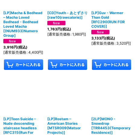
[LP]Macha & Bedhead
[CD]Youth - あとずさり
[LP]Guv - Warmer
– Macha Loved
[
raw10(rawcalorie)
]
Than Gold
Bedhead - Bedhead
[
RFC290(RUN FOR
Loved Macha
COVER)
]
1,763
円
(税込)
[
(NUM933)Numero
[
通常販売価格
:
1,980
円
]
Group
]
3,133
円
(税込)
[
通常販売価格
:
3,520
円
]
3,916
円
(税込)
[
通常販売価格
:
4,400
円
]
[LP]Teen Suicide ‎–
[LP]Rostam –
[2LP]MONO -
Nude descending
American Stories
Snowdrop
staircase headless
[
MTSR009(Matsor
[
TRR4453(Temporary
[
RFC315(Run For
Projects)
]
Residence)
]