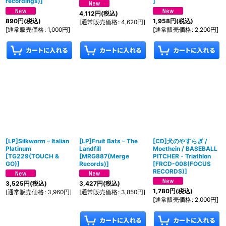
recordings)
]
]
4,112
円
(税込)
890
円
(税込)
1,958
円
(税込)
[
通常販売価格
:
4,620
円
]
[
通常販売価格
:
1,000
円
]
[
通常販売価格
:
2,200
円
]
[LP]Silkworm – Italian
[LP]Fruit Bats – The
[CD]犬のやすらぎ /
Platinum
Landfill
Moethein / BASEBALL
[
TG229(TOUCH &
[
MRG887(Merge
PITCHER - Triathlon
GO)
]
Records)
]
[
FRCD-008(FOCUS
RECORDS)
]
3,525
円
(税込)
3,427
円
(税込)
1,780
円
(税込)
[
通常販売価格
:
3,960
円
]
[
通常販売価格
:
3,850
円
]
[
通常販売価格
:
2,000
円
]