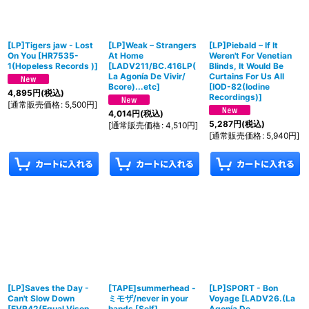
[LP]Tigers jaw - Lost
[LP]Weak – Strangers
[LP]Piebald – If It
On You
[
HR7535-
At Home
Weren't For Venetian
1(Hopeless Records )
]
[
LADV211/BC.416LP(
Blinds, It Would Be
La Agonía De Vivir/
Curtains For Us All
Bcore)...etc
]
[
IOD-82(Iodine
4,895
円
(税込)
Recordings)
]
[
通常販売価格
:
5,500
円
]
4,014
円
(税込)
5,287
円
(税込)
[
通常販売価格
:
4,510
円
]
[
通常販売価格
:
5,940
円
]
[LP]Saves the Day -
[TAPE]summerhead -
[LP]SPORT - Bon
Can't Slow Down
ミモザ/never in your
Voyage
[
LADV26.(La
[
EVR42(Equal Vison
hands
[
Self
]
Agonía De