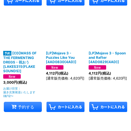
[CD]MASS OF
[LP]Mojave 3 -
[LP]Mojave 3 - Spoon
Puzzles Like You
and Rafter
THE FERMENTING
[
4AD0830(4AD)
]
[
4AD0829(4AD)
]
DREGS - 祝おう
[
LAKES315(FLAKE
SOUNDS)
]
4,112
円
(税込)
4,112
円
(税込)
[
通常販売価格
:
4,620
円
]
[
通常販売価格
:
4,620
円
]
3,000
円
(税込)
お届け目安
:
届き次第発送いたします
(8/12〜
予約する