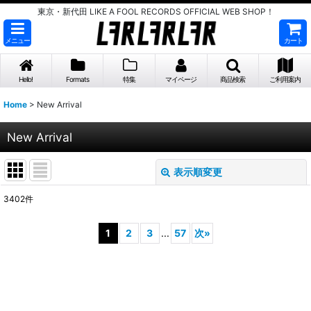
東京・新代田 LIKE A FOOL RECORDS OFFICIAL WEB SHOP！
メニュー
カート
Hello!
Formats
特集
マイページ
商品検索
ご利用案内
Home
>
New Arrival
New Arrival
表示順変更
閉じる
3402
件
表示数
:
1
2
3
...
57
次
»
並び順
:
絞り込む