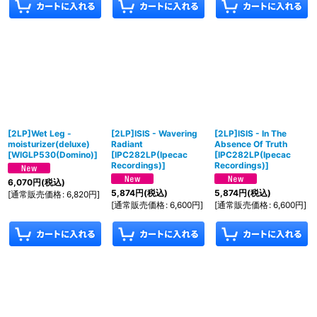
[2LP]Wet Leg -
[2LP]ISIS - Wavering
[2LP]ISIS - In The
moisturizer(deluxe)
Radiant
Absence Of Truth
[
WIGLP530(Domino)
]
[
IPC282LP(Ipecac
[
IPC282LP(Ipecac
Recordings)
]
Recordings)
]
6,070
円
(税込)
5,874
円
(税込)
5,874
円
(税込)
[
通常販売価格
:
6,820
円
]
[
通常販売価格
:
6,600
円
]
[
通常販売価格
:
6,600
円
]