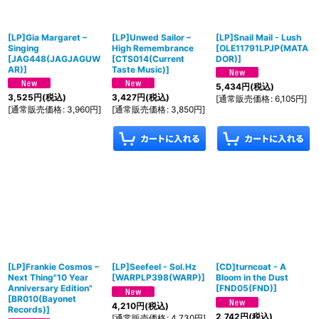
[LP]Gia Margaret –
[LP]Unwed Sailor –
[LP]Snail Mail - Lush
Singing
High Remembrance
[
OLE11791LPJP(MATA
[
JAG448(JAGJAGUW
[
CTS014(Current
DOR)
]
AR)
]
Taste Music)
]
5,434
円
(税込)
3,525
円
(税込)
3,427
円
(税込)
[
通常販売価格
:
6,105
円
]
[
通常販売価格
:
3,960
円
]
[
通常販売価格
:
3,850
円
]
[LP]Frankie Cosmos –
[LP]Seefeel - Sol.Hz
[CD]turncoat - A
Next Thing"10 Year
[
WARPLP398(WARP)
]
Bloom in the Dust
Anniversary Edition"
[
FND05(FND)
]
[
BR010(Bayonet
4,210
円
(税込)
Records)
]
2,742
円
(税込)
[
通常販売価格
:
4,730
円
]