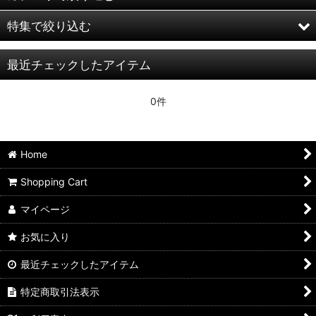
特集で絞り込む
Japanese
最近チェックしたアイテム
Overseas
80’s/90’s名作(LP)
Goods
80’s/90’s名作(CD)
0件
LIKE A FOOL RECORDS
キンセラファミリーとその周辺
Home
On Sale:！！
restock
Shopping Cart
Polyvinyl Records
マイページ
Dischord Records / Lovitt Records
お気に入り
J.Robbins関連
最近チェックしたアイテム
Delta Sleep
特定商取引法表示
Superchunk！！ / Merge Records