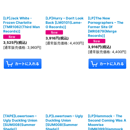
[LP]Jack White -
[LP]Hurry – Don't Look
[LP]The New
Frozen Charlotte
Back
[
LM0101(Lame-
Pornographers – The
[
TMR1062(Third Man
O Records)
]
Former Site Of
Records)
]
[
MRG879(Merge
Records)
]
3,916
円
(税込)
3,525
円
(税込)
[
通常販売価格
:
4,400
円
]
3,916
円
(税込)
[
通常販売価格
:
3,960
円
]
[
通常販売価格
:
4,400
円
]
[TAPE]Lowertown –
[LP]Lowertown – Ugly
[LP]Hammock - The
Ugly Duckling Union
Duckling Union
Second Coming Was A
[
SUM008(Summer
[
SUM008(Summer
Moonrise
Shade)
]
Shade)
]
[
HMK099(Hammock