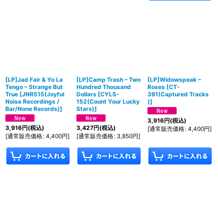
[LP]Jad Fair & Yo La
[LP]Camp Trash – Two
[LP]Widowspeak ‎–
Tengo – Strange But
Hundred Thousand
Roses
[
CT-
True
[
JNR515(Joyful
Dollars
[
CYLS-
391(Captured Tracks
Noise Recordings /
152(Count Your Lucky
)
]
Bar/None Records)
]
Stars)
]
3,916
円
(税込)
3,916
円
(税込)
3,427
円
(税込)
[
通常販売価格
:
4,400
円
]
[
通常販売価格
:
4,400
円
]
[
通常販売価格
:
3,850
円
]