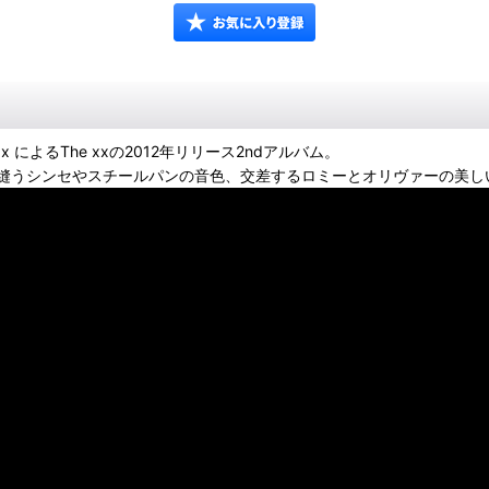
e xx によるThe xxの2012年リリース2ndアルバム。
縫うシンセやスチールパンの音色、交差するロミーとオリヴァーの美し