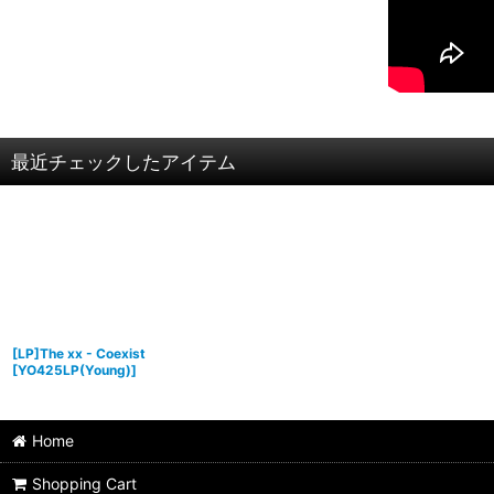
最近チェックしたアイテム
[LP]The xx - Coexist
[
YO425LP(Young)
]
Home
Shopping Cart