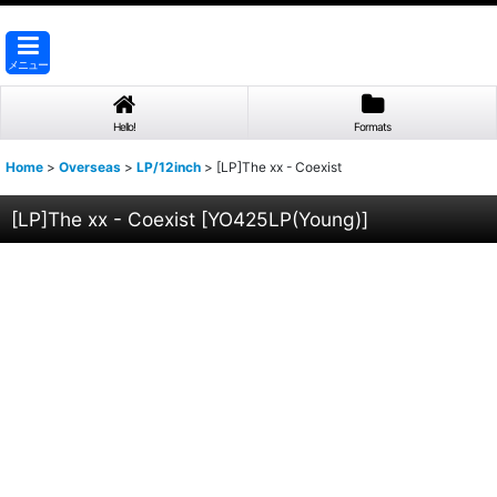
メニュー
Hello!
Formats
Home
>
Overseas
>
LP/12inch
>
[LP]The xx - Coexist
[LP]The xx - Coexist
[
YO425LP(Young)
]