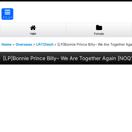
メニュー
Hello!
Formats
Home
>
Overseas
>
LP/12inch
>
[LP]Bonnie Prince Billy‎– We Are Together Aga
[LP]Bonnie Prince Billy‎– We Are Together Again
[
NOQ1