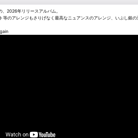
dham)の、2026年リリースアルバム。
ト等のアレンジもさりげなく最高なニュアンスのアレンジ、いぶし銀の
gain