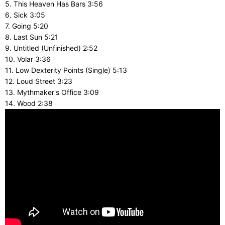
5. This Heaven Has Bars 3:56
6. Sick 3:05
7. Going 5:20
8. Last Sun 5:21
9. Untitled (Unfinished) 2:52
10. Volar 3:36
11. Low Dexterity Points (Single) 5:13
12. Loud Street 3:23
13. Mythmaker's Office 3:09
14. Wood 2:38