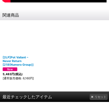
関連商品
[2LP]Pot Valiant –
Never Return
[
218(Numero Group)
]
5,483
円
(税込)
[
通常販売価格
:
6,160
円
]
最近チェックしたアイテム
リセット