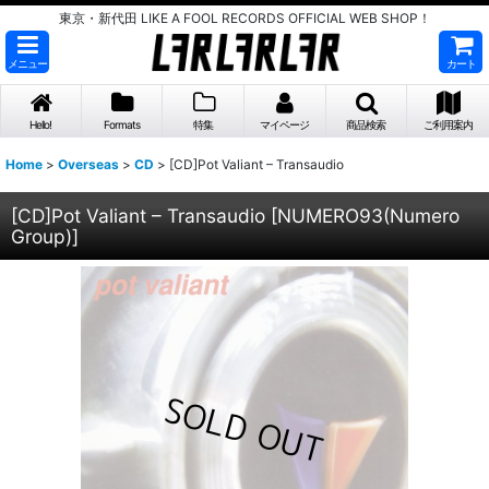
東京・新代田 LIKE A FOOL RECORDS OFFICIAL WEB SHOP！
メニュー
カート
Hello!
Formats
特集
マイページ
商品検索
ご利用案内
Home
>
Overseas
>
CD
>
[CD]Pot Valiant – Transaudio
[CD]Pot Valiant – Transaudio
[
NUMERO93(Numero
Group)
]