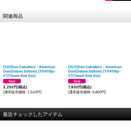
関連商品
[CD]Don Caballero - American
[3LP]Don Caballero - American
Don(Deluxe Edition)
[
TG419lp-
Don(Deluxe Edition)
[
TG419lp-
C1(Touch And Go)
]
C1(Touch And Go)
]
2,252
円
(税込)
7,832
円
(税込)
[
通常販売価格
:
2,530
円
]
[
通常販売価格
:
8,800
円
]
最近チェックしたアイテム