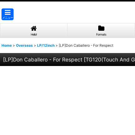
メニュー
Hello!
Formats
Home
>
Overseas
>
LP/12inch
>
[LP]Don Caballero - For Respect
[LP]Don Caballero - For Respect
[
TG120(Touch And G