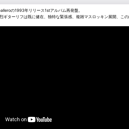
leroの1993年リリース1stアルバム再発盤。
lliamsによる奇天烈ギターリフは既に健在、独特な緊張感、複雑マスロッキン展