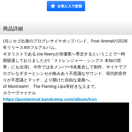
商品詳細
USシカゴ出身のプログレサイケポップバンド、Post Animalの2026
年リリース4thフルアルバム。
ギタリストであるJoe Keeryが俳優業へ専念するということで一時
期脱退しておりましたが(「ストレンジャー・シングス 未知の世
界」にも出演)、今作では全メンバー6名集合して制作、サイケでプ
ログレなギターとシンセが絡みあう不思議なサウンド、現代的音作
りが不思議とマッチ、より開けた自由な楽曲へ。
of Montrealや、The Flaming Lips等好きな人まで。
カラーヴァイナル
https://postanimal.bandcamp.com/album/iron