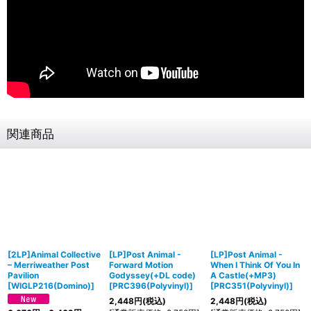
関連商品
[2LP]Animal Collective
[LP]Post Animal -
[LP]Post Animal -
‎– Merriweather Post
Forward Motion
When I Think Of You In
Pavilion
Godyssey(+DL code)
A Castle(+MP3)
[
WIGLP216(Domino)
]
[
PRC396(Polyvinyl)
]
[
PRC351(Polyvinyl)
]
2,448
円
(税込)
2,448
円
(税込)