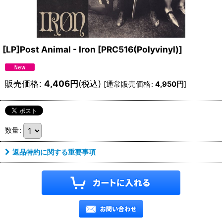
[LP]Post Animal - Iron
[
PRC516(Polyvinyl)
]
販売価格
:
4,406
円
(税込)
[
通常販売価格
:
4,950
円
]
数量
:
返品特約に関する重要事項