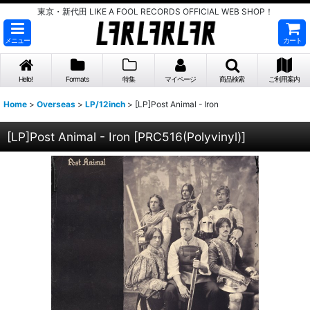
東京・新代田 LIKE A FOOL RECORDS OFFICIAL WEB SHOP！
メニュー
カート
Hello!
Formats
特集
マイページ
商品検索
ご利用案内
Home
>
Overseas
>
LP/12inch
>
[LP]Post Animal - Iron
[LP]Post Animal - Iron
[
PRC516(Polyvinyl)
]