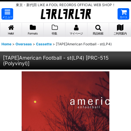
東京・新代田 LIKE A FOOL RECORDS OFFICIAL WEB SHOP！
メニュー
カート
Hello!
Formats
特集
マイページ
商品検索
ご利用案内
Home
>
Overseas
>
Cassette
>
[TAPE]American Football - st(LP4)
[TAPE]American Football - st(LP4)
[
PRC-515
(Polyvinyl)
]