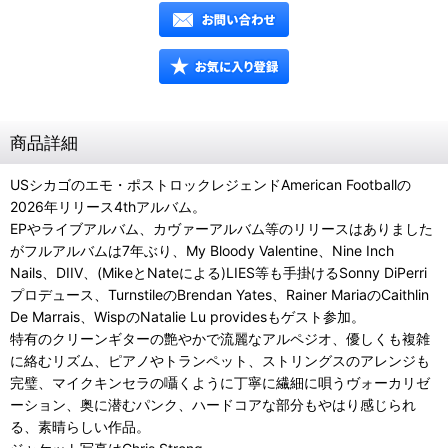
商品詳細
USシカゴのエモ・ポストロックレジェンドAmerican Footballの
2026年リリース4thアルバム。
EPやライブアルバム、カヴァーアルバム等のリリースはありました
がフルアルバムは7年ぶり、My Bloody Valentine、Nine Inch
Nails、DIIV、(MikeとNateによる)LIES等も手掛けるSonny DiPerri
プロデュース、TurnstileのBrendan Yates、Rainer MariaのCaithlin
De Marrais、WispのNatalie Lu providesもゲスト参加。
特有のクリーンギターの艶やかで流麗なアルペジオ、優しくも複雑
に絡むリズム、ピアノやトランペット、ストリングスのアレンジも
完璧、マイクキンセラの囁くように丁寧に繊細に唄うヴォーカリゼ
ーション、奥に潜むパンク、ハードコアな部分もやはり感じられ
る、素晴らしい作品。