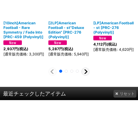
[10inch]American
[2LP]American
[LP]American Football
Football - Rare
Football - st"Deluxe
- st
[
PRC-276
Symmetry / Fade Into
Edition"
[
PRC-276
(Polyvinyl)
]
[
PRC-459 (Polyvinyl)
]
(Polyvinyl)
]
4,112
円
(税込)
2,937
円
(税込)
5,287
円
(税込)
[
通常販売価格
:
4,620
円
]
[
通常販売価格
:
3,300
円
]
[
通常販売価格
:
5,940
円
]
最近チェックしたアイテム
リセット