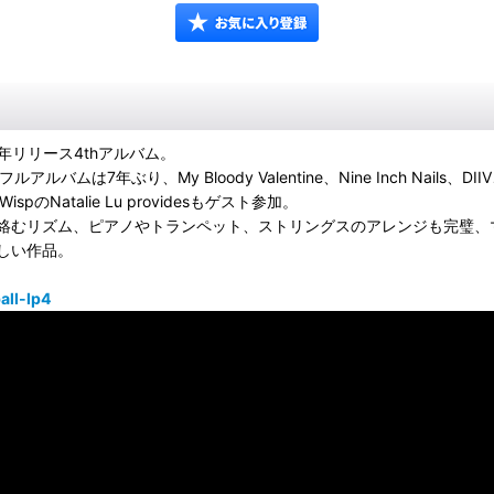
26年リリース4thアルバム。
り、My Bloody Valentine、Nine Inch Nails、DIIV、(
ais、WispのNatalie Lu providesもゲスト参加。
絡むリズム、ピアノやトランペット、ストリングスのアレンジも完璧、
しい作品。
all-lp4