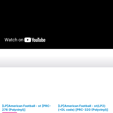
[LP]American Football - st
[
PRC-
[LP]American Football - st(LP2)
276 (Polyvinyl)
]
(+DL code)
[
PRC-320 (Polyvinyl)
]