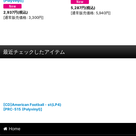
(Polyvinyl)
]
5,287
円
(税込)
2,937
円
(税込)
[
通常販売価格
:
5,940
円
]
[
通常販売価格
:
3,300
円
]
最近チェックしたアイテム
[CD]American Football - st(LP4)
[
PRC-515 (Polyvinyl)
]
Home