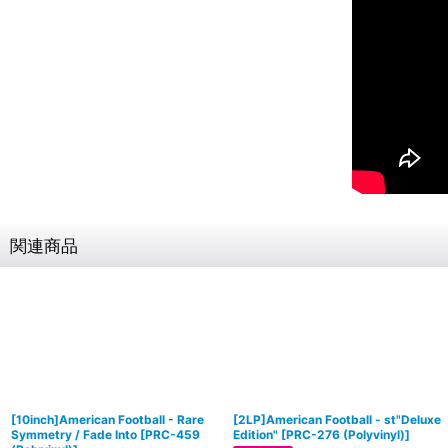
関連商品
[10inch]American Football - Rare
[2LP]American Football - st"Deluxe
Symmetry / Fade Into
[
PRC-459
Edition"
[
PRC-276 (Polyvinyl)
]