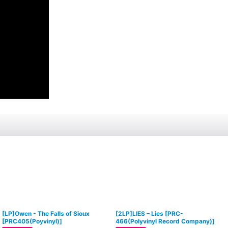
[LP]Owen - The Falls of Sioux
[2LP]LIES – Lies
[
PRC-
[
PRC405(Poyvinyl)
]
466(Polyvinyl Record Company)
]