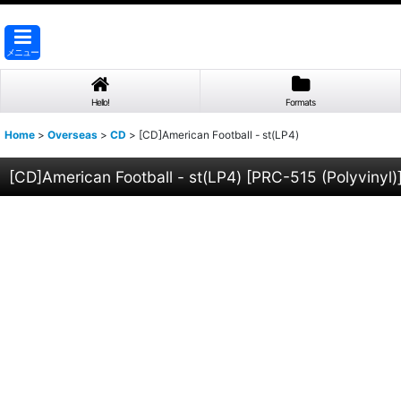
メニュー
Hello!
Formats
Home
>
Overseas
>
CD
>
[CD]American Football - st(LP4)
[CD]American Football - st(LP4)
[
PRC-515 (Polyvinyl)