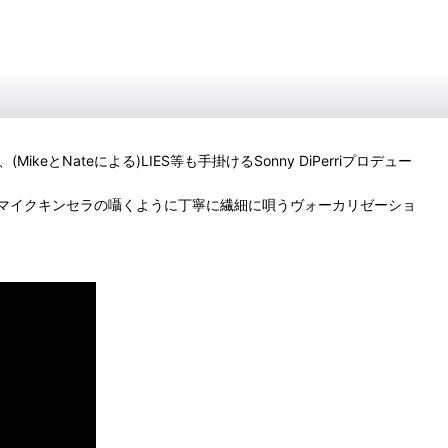
MikeとNateによる)LIES等も手掛けるSonny DiPerriプロデュー
マイクキンセラの囁くように丁寧に繊細に唄うヴォーカリゼーショ