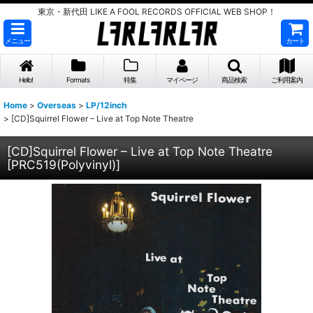
東京・新代田 LIKE A FOOL RECORDS OFFICIAL WEB SHOP！
メニュー
カート
Hello!
Formats
特集
マイページ
商品検索
ご利用案内
Home
>
Overseas
>
LP/12inch
>
[CD]Squirrel Flower – Live at Top Note Theatre
[CD]Squirrel Flower – Live at Top Note Theatre
[
PRC519(Polyvinyl)
]