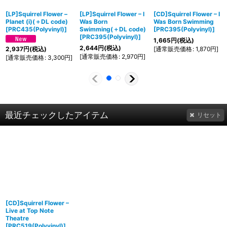
[LP]Squirrel Flower –
[LP]Squirrel Flower – I
[CD]Squirrel Flower – I
Planet (i)(＋DL code)
Was Born
Was Born Swimming
[
PRC435(Polyvinyl)
]
Swimming(＋DL code)
[
PRC395(Polyvinyl)
]
[
PRC395(Polyvinyl)
]
1,665
円
(税込)
2,644
円
(税込)
[
通常販売価格
:
1,870
円
]
2,937
円
(税込)
[
通常販売価格
:
2,970
円
]
[
通常販売価格
:
3,300
円
]
最近チェックしたアイテム
リセット
[CD]Squirrel Flower –
Live at Top Note
Theatre
[
PRC519(Polyvinyl)
]