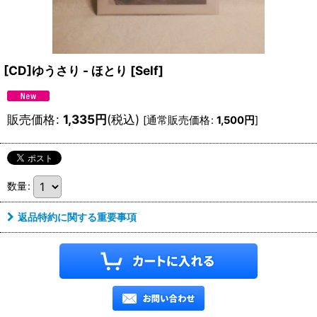
[CD]ゆうさり - ほとり
[
Self
]
販売価格
:
1,335
円
(税込)
[
通常販売価格
:
1,500
円
]
数量
:
返品特約に関する重要事項