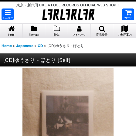
東京・新代田 LIKE A FOOL RECORDS OFFICIAL WEB SHOP！
メニュー
カート
Hello!
Formats
特集
マイページ
商品検索
ご利用案内
Home
>
Japanese
>
CD
>
[CD]ゆうさり - ほとり
[CD]ゆうさり - ほとり
[
Self
]