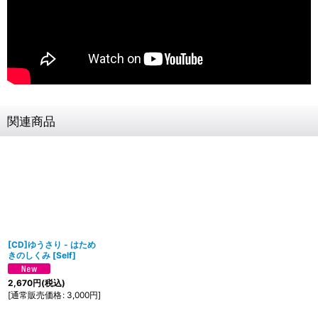
関連商品
[CD]ゆうさり - はため
きのしくみ
[
Self
]
2,670
円
(税込)
[
通常販売価格
:
3,000
円
]