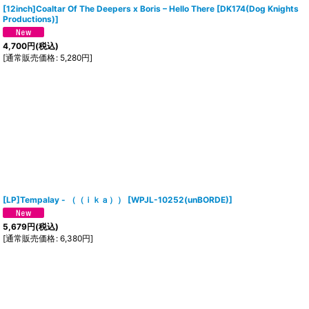
[12inch]Coaltar Of The Deepers x Boris – Hello There
[
DK174(Dog Knights
Productions)
]
4,700
円
(税込)
[
通常販売価格
:
5,280
円
]
[LP]Tempalay - （（ｉｋａ））
[
WPJL-10252(unBORDE)
]
5,679
円
(税込)
[
通常販売価格
:
6,380
円
]