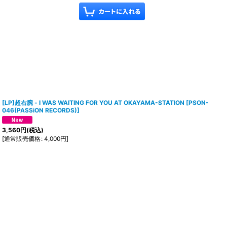
[LP]超右腕 - I WAS WAITING FOR YOU AT OKAYAMA-STATION
[
PSON-
046(PASSiON RECORDS)
]
3,560
円
(税込)
[
通常販売価格
:
4,000
円
]