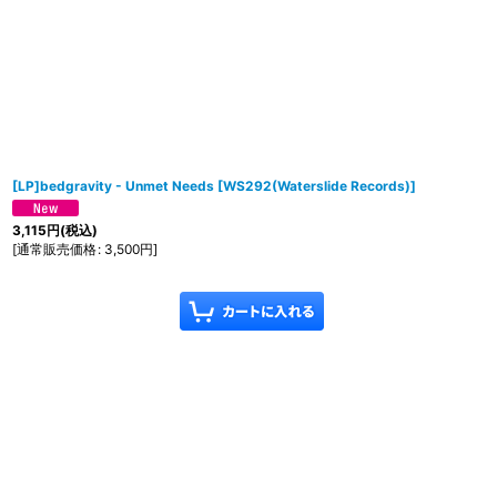
[LP]bedgravity - Unmet Needs
[
WS292(Waterslide Records)
]
3,115
円
(税込)
[
通常販売価格
:
3,500
円
]