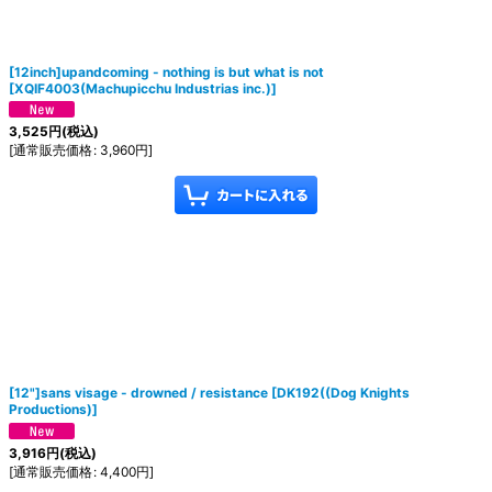
[12inch]upandcoming - nothing is but what is not
[
XQIF4003(Machupicchu Industrias inc.)
]
3,525
円
(税込)
[
通常販売価格
:
3,960
円
]
[12"]sans visage - drowned / resistance
[
DK192((Dog Knights
Productions)
]
3,916
円
(税込)
[
通常販売価格
:
4,400
円
]