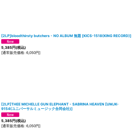
[2LP]bloodthirsty butchers - NO ALBUM 無題
[
KICS-1518(KING RECORD)
]
5,385
円
(税込)
[
通常販売価格
:
6,050
円
]
[2LP]THEE MICHELLE GUN ELEPHANT - SABRINA HEAVEN
[
UMJK-
9154(ユニバーサルミュージック合同会社)
]
5,385
円
(税込)
[
通常販売価格
:
6,050
円
]