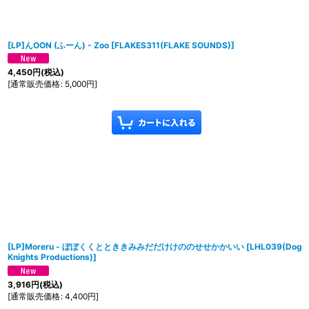
[LP]んOON (ふーん) - Zoo
[
FLAKES311(FLAKE SOUNDS)
]
4,450
円
(税込)
[
通常販売価格
:
5,000
円
]
[LP]Moreru - ぼぼくくととききみみだだけけののせせかかいい
[
LHL039(Dog
Knights Productions)
]
3,916
円
(税込)
[
通常販売価格
:
4,400
円
]