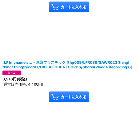
[LP]mynameis... - 東京プラスチック
[
thg009/LFR039/SAWR023(thing!
thing! thing!records/LIKE A FOOL RECORDS/Shore&Woods Recordings)
]
3,916
円
(税込)
[
通常販売価格
:
4,400
円
]