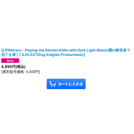
[LP]Moreru - Playing the Kitchen Knife with Dark Light Music(闇の軽音楽で
包丁を弾く)
[
LHL037(Dog Knights Productions)
]
4,895
円
(税込)
[
通常販売価格
:
5,500
円
]