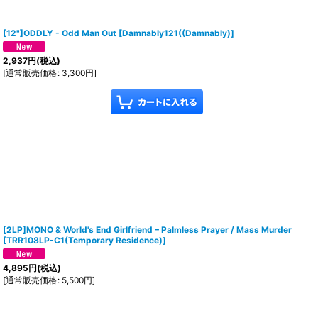
[12"]ODDLY - Odd Man Out
[
Damnably121((Damnably)
]
2,937
円
(税込)
[
通常販売価格
:
3,300
円
]
[2LP]MONO & World's End Girlfriend – Palmless Prayer / Mass Murder
[
TRR108LP-C1(Temporary Residence)
]
4,895
円
(税込)
[
通常販売価格
:
5,500
円
]