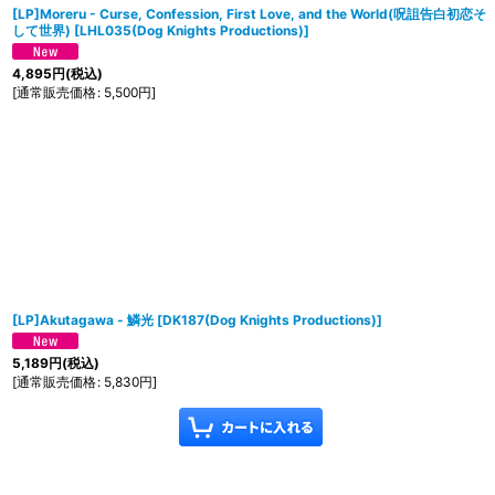
[LP]Moreru - Curse, Confession, First Love, and the World(呪詛告白初恋そ
して世界)
[
LHL035(Dog Knights Productions)
]
4,895
円
(税込)
[
通常販売価格
:
5,500
円
]
[LP]Akutagawa - 鱗光
[
DK187(Dog Knights Productions)
]
5,189
円
(税込)
[
通常販売価格
:
5,830
円
]