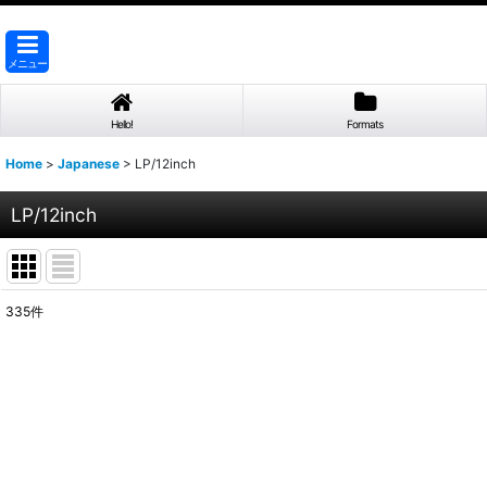
メニュー
Hello!
Formats
Home
>
Japanese
>
LP/12inch
LP/12inch
335
件
表示数
:
並び順
: