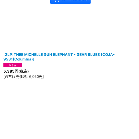
[2LP]THEE MICHELLE GUN ELEPHANT - GEAR BLUES
[
COJA-
9531(Columbia)
]
5,385
円
(税込)
[
通常販売価格
:
6,050
円
]