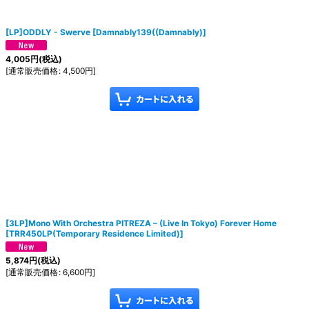
[LP]ODDLY - Swerve
[
Damnably139((Damnably)
]
4,005
円
(税込)
[
通常販売価格
:
4,500
円
]
[3LP]Mono With Orchestra PITREZA – (Live In Tokyo) Forever Home
[
TRR450LP(Temporary Residence Limited)
]
5,874
円
(税込)
[
通常販売価格
:
6,600
円
]