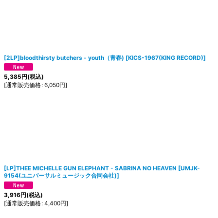
[2LP]bloodthirsty butchers - youth（青春)
[
KICS-1967(KING RECORD)
]
5,385
円
(税込)
[
通常販売価格
:
6,050
円
]
[LP]THEE MICHELLE GUN ELEPHANT - SABRINA NO HEAVEN
[
UMJK-
9154(ユニバーサルミュージック合同会社)
]
3,916
円
(税込)
[
通常販売価格
:
4,400
円
]