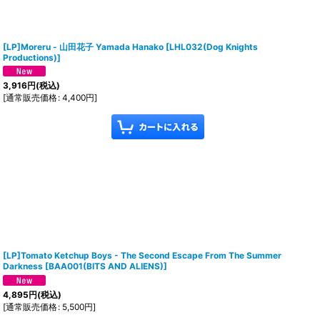
[LP]Moreru - 山田花子 Yamada Hanako
[
LHL032(Dog Knights
Productions)
]
3,916
円
(税込)
[
通常販売価格
:
4,400
円
]
[LP]Tomato Ketchup Boys - The Second Escape From The Summer
Darkness
[
BAA001(BITS AND ALIENS)
]
4,895
円
(税込)
[
通常販売価格
:
5,500
円
]