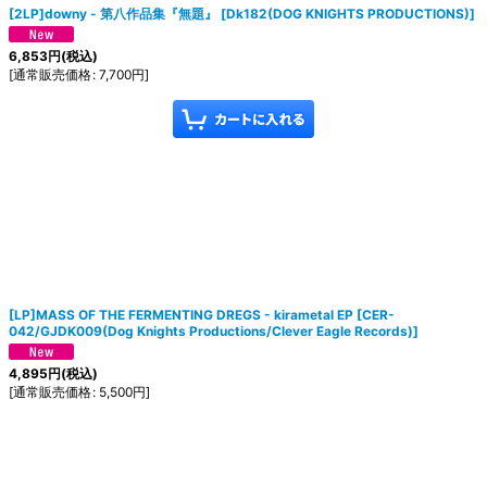
[2LP]downy - 第八作品集『無題』
[
Dk182(DOG KNIGHTS PRODUCTIONS)
]
6,853
円
(税込)
[
通常販売価格
:
7,700
円
]
[LP]MASS OF THE FERMENTING DREGS - kirametal EP
[
CER-
042/GJDK009(Dog Knights Productions/Clever Eagle Records)
]
4,895
円
(税込)
[
通常販売価格
:
5,500
円
]