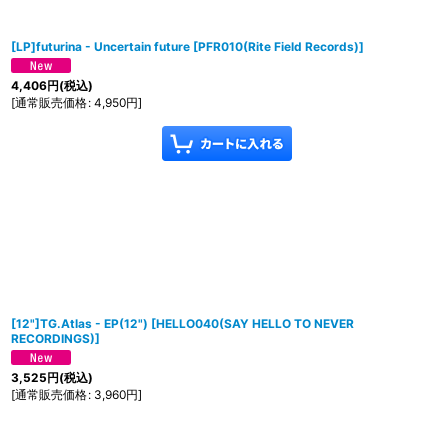
[LP]futurina - Uncertain future
[
PFR010(Rite Field Records)
]
4,406
円
(税込)
[
通常販売価格
:
4,950
円
]
[12"]TG.Atlas - EP(12")
[
HELLO040(SAY HELLO TO NEVER
RECORDINGS)
]
3,525
円
(税込)
[
通常販売価格
:
3,960
円
]